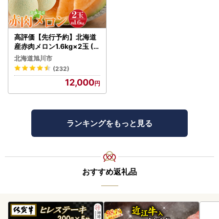
高評価【先行予約】北海道
産赤肉メロン1.6kg×2玉 (2
026年7月中旬から発送開始
北海道旭川市
) | メロン_02061
(232)
12,000
ランキングをもっと見る
おすすめ返礼品