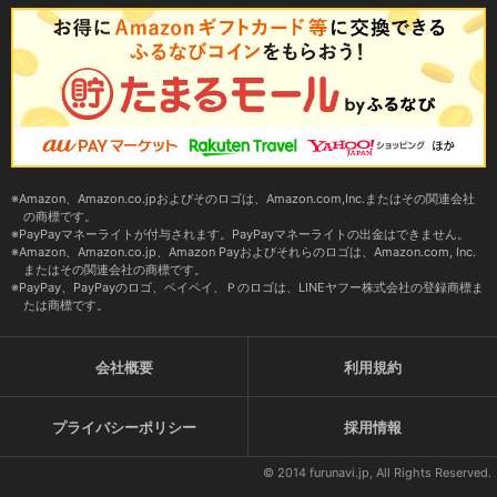
Amazon、Amazon.co.jpおよびそのロゴは、Amazon.com,Inc.またはその関連会社
の商標です。
PayPayマネーライトが付与されます。PayPayマネーライトの出金はできません。
Amazon、Amazon.co.jp、Amazon Payおよびそれらのロゴは、Amazon.com, Inc.
またはその関連会社の商標です。
PayPay、PayPayのロゴ、ペイペイ、Ｐのロゴは、LINEヤフー株式会社の登録商標ま
たは商標です。
会社概要
利用規約
プライバシーポリシー
採用情報
© 2014 furunavi.jp, All Rights Reserved.