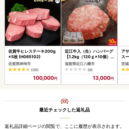
佐賀牛ヒレステーキ200g
近江牛入（生）ハンバーグ
アサ
×5枚 (H065102)
【1.2kg（120ｇ×10個）
スー
】【AG09W】
8本
佐賀県神埼市
滋賀県近江八幡市
茨城
(35)
(0)
100,000
13,000
最近チェックした返礼品
返礼品詳細ページの閲覧で、ここに履歴が表示されます。