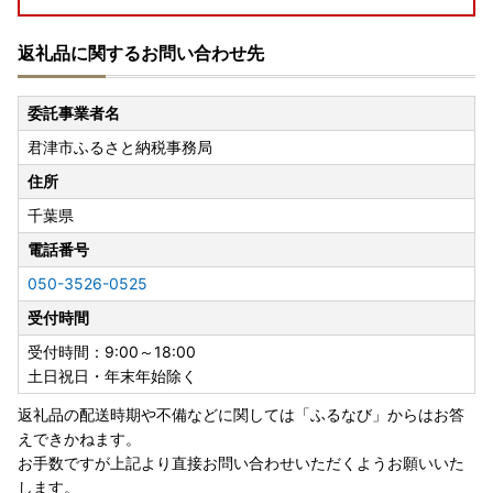
【ヤマト運輸】
返礼品に関するお問い合わせ先
■ 佐川急便：令和8年熊本地震に伴う集配への影響について
委託事業者名
【佐川急便】
君津市ふるさと納税事務局
■ 日本郵便（ゆうパック）：熊本県熊本地方を震源とする
住所
地震の影響について
千葉県
【日本郵便（ゆうパック）】
電話番号
050-3526-0525
寄附者の皆様にはご不便、ご迷惑をおかけし誠に申し訳ござ
受付時間
いませんが、何卒ご理解賜りますようお願い申し上げます。
受付時間：9:00～18:00
土日祝日・年末年始除く
返礼品の配送時期や不備などに関しては「ふるなび」からはお答
えできかねます。
お手数ですが上記より直接お問い合わせいただくようお願いいた
します。