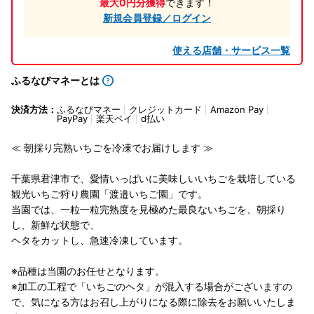
最大0円分獲得
できます！
新規会員登録／ログイン
使える店舗・サービス一覧
ふるなびマネーとは
決済方法：
ふるなびマネー
クレジットカード
Amazon Pay
PayPay
楽天ペイ
d払い
≪ 朝採り完熟いちごを冷凍でお届けします ≫
千葉県君津市で、愛情いっぱいに美味しいいちごを栽培している
観光いちご狩り農園「渡邉いちご園」です。
当園では、一粒一粒完熟度を見極めた最良ないちごを、朝採り
し、新鮮な状態で、
ヘタをカットし、急速冷凍しています。
※品種は当園のお任せとなります。
※加工の工程で「いちごのヘタ」が混入する場合がございますの
で、気になる方はお召し上がりになる際に除去をお願いいたしま