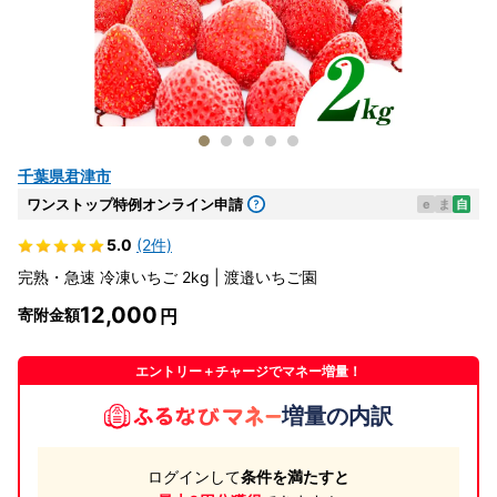
千葉県君津市
ワンストップ特例オンライン申請
e
ま
自
5.0
(2件)
完熟・急速 冷凍いちご 2kg | 渡邉いちご園
12,000
寄附金額
エントリー＋チャージでマネー増量！
増量の内訳
ログインして
条件を満たすと