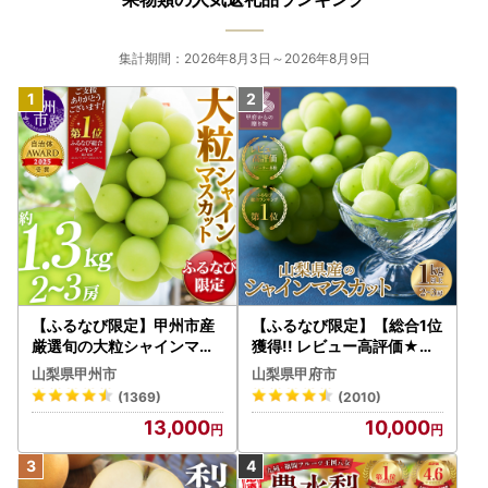
集計期間：2026年8月3日～2026年8月9日
【ふるなび限定】甲州市産
【ふるなび限定】【総合1位
厳選旬の大粒シャインマス
獲得!! レビュー高評価★】
カット 約1.3kg 2～3房【2
〈2026年度配送分〉山梨
山梨県甲州市
山梨県甲府市
026年発送】（MG）B12-
県産 シャインマスカット 2
(1369)
(2010)
472 FN-Limited-VO シャ
～3房（1.0kg以上）シャイ
13,000
10,000
インマスカット フルーツ
ン フルーツ FN-Limited-S
P