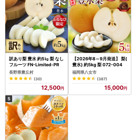
訳あり梨 豊水 約5㎏ 梨 なし
【2026年8～9月発送】 梨(
フルーツ FN-Limited-PR
豊水) 約5kg 梨 072-004
長野県豊丘村
福岡県八女市
(30)
(387)
12,500
15,000