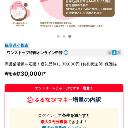
福岡県小郡市
ワンストップ特例オンライン申請
e
ま
自
保護猫活動を応援！返礼品無し 30,000円 (お礼状送付) 保護猫
30,000
寄附金額
エントリー＋チャージでマネー増量！
増量の内訳
ログインして
条件を満たすと
最大0円分獲得
できます！
新規会員登録／ログイン