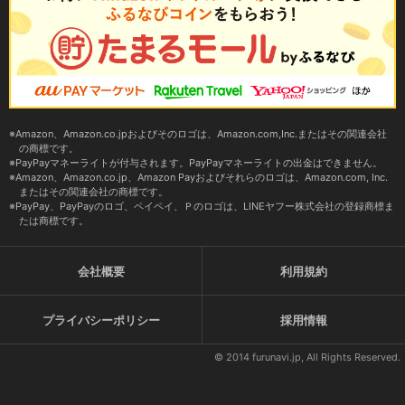
Amazon、Amazon.co.jpおよびそのロゴは、Amazon.com,Inc.またはその関連会社
の商標です。
PayPayマネーライトが付与されます。PayPayマネーライトの出金はできません。
Amazon、Amazon.co.jp、Amazon Payおよびそれらのロゴは、Amazon.com, Inc.
またはその関連会社の商標です。
PayPay、PayPayのロゴ、ペイペイ、Ｐのロゴは、LINEヤフー株式会社の登録商標ま
たは商標です。
会社概要
利用規約
プライバシーポリシー
採用情報
© 2014 furunavi.jp, All Rights Reserved.