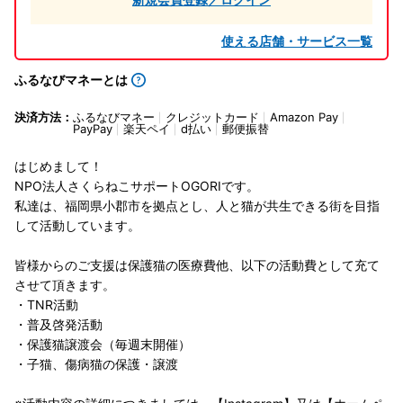
使える店舗・サービス一覧
ふるなびマネーとは
決済方法：
ふるなびマネー
クレジットカード
Amazon Pay
PayPay
楽天ペイ
d払い
郵便振替
はじめまして！
NPO法人さくらねこサポートOGORIです。
私達は、福岡県小郡市を拠点とし、人と猫が共生できる街を目指
して活動しています。
皆様からのご支援は保護猫の医療費他、以下の活動費として充て
させて頂きます。
・TNR活動
・普及啓発活動
・保護猫譲渡会（毎週末開催）
・子猫、傷病猫の保護・譲渡