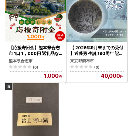
【応援寄附金】熊本県合志
【 2026年9月末までの受付
市 1口 1，000円 返礼品な
】近藤勇 生誕 190周年 記念
しのご寄附 【合志市役所
鋳造 デザイン マンホール
熊本県合志市
東京都調布市
】[AYBZ006]
レプリカ | 新選組 株式会社
(0)
(0)
高橋商事資産管理オフィス
1,000
40,000