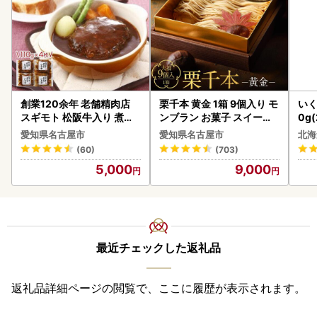
創業120余年 老舗精肉店
栗千本 黄金 1箱 9個入り モ
いく
スギモト 松阪牛入り 煮込
ンブラン お菓子 スイーツ
0g
み ハンバーグ 110g×4枚
デザート モンブラン 人気
2-1
愛知県名古屋市
愛知県名古屋市
北海
惣菜 お取り寄せ グルメ ハ
(60)
(703)
ンバーグ 冷凍
5,000
9,000
最近チェックした返礼品
返礼品詳細ページの閲覧で、ここに履歴が表示されます。