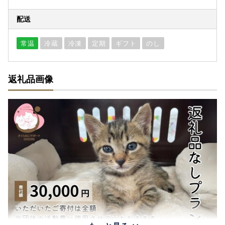
配送
常温
冷蔵
冷凍
定期
ギフト
のし
返礼品画像