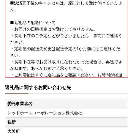
■決済完了後のキャンセルは、原則として受け付けていませ
ん。
■返礼品の配送について
・お届けの日時指定はお受けしておりません。
・長期不在のご予定などがございましたら、事前にご連絡く
ださい。
・定期便の配送先変更は配送予定の1か月前にはご連絡くだ
さい。
・長期不在等でお受け取りになれなかった場合は、再送でき
かねます。あらかじめご了承ください。
・ご到着後はすぐに返礼品をご確認ください。お時間が経過
した場合のご対応は致しかねます。
返礼品に関するお問い合わせ先
■ワンストップ特例申請書の受付について
ワンストップ特例申請書を受理通知は、「受付完了メール」
委託事業者名
の送信をもって代えさせていただきます。
レッドホースコーポレーション株式会社
＠furusato-lg.jpからのメールが届くように、ドメイン設定
を行ってください。
住所
万一申請後10日以上経過してもメールが無い場合は、下記連
大阪府