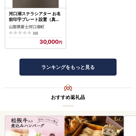
河口湖ステラシアター お名
前印字プレート設置（真鍮
製）【音楽文化支援企画】
山梨県富士河口湖町
(0)
30,000
ランキングをもっと見る
おすすめ返礼品