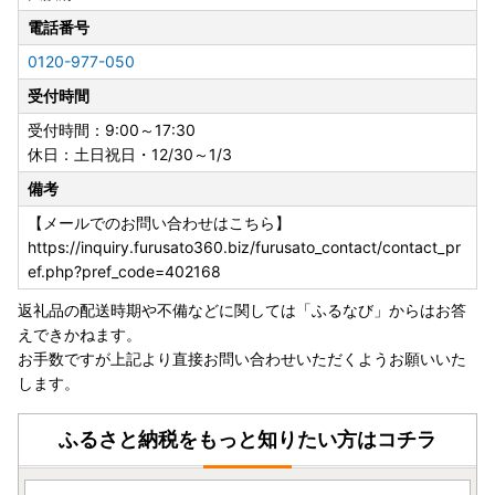
絡先までお問合せください。
電話番号
0120-977-050
受付時間
【ふるさと納税の年末・年始の取り扱いについて】
■お申し込みとご入金について
受付時間：9:00～17:30
年末年始も通常通り、お申し込みを受け付けております。
休日：土日祝日・12/30～1/3
ただし、令和7年12月31日までに当庁にて入金が確認できた
備考
お申し込みのみ、令和7年分の寄附として取り扱いますの
で、ご注意ください。
【メールでのお問い合わせはこちら】
https://inquiry.furusato360.biz/furusato_contact/contact_pr
「クレジット決済」の場合
ef.php?pref_code=402168
令和7年12月31日までに決済処理が完了しているもの
返礼品の配送時期や不備などに関しては「ふるなび」からはお答
えできかねます。
「クレジット決済以外」の場合
お手数ですが上記より直接お問い合わせいただくようお願いいた
お申し込みが令和7年12月14日までで、令和7年12月31日ま
します。
でに当庁にて入金確認できたもの
ふるさと納税をもっと知りたい方はコチラ
■ 寄附金受領証明書発行について
上記期日までにご入金確認ができたものを令和7年分として
発行いたします。