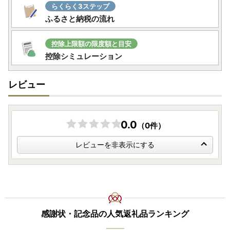
らくらく3ステップ
なお、12月26日以降にご入金の確認がとれたものにつきま
ふるさと納税の流れ
しては、年明けより順次発行し1月中旬までに郵送いたしま
す。
1月末日までに寄附金受領証明書が届かない場合にはご連絡
控除上限額の限度額と目安
ください。
控除シミュレーション
■ ワンストップ特例について
レビュー
ワンストップ特例をご利用される場合、令和8年1月10日ま
でに申請書が当庁まで届くように発送ください。
マイナンバーに関する添付書類に漏れのないようご注意くだ
さい。
0.0
（0件）
ダウンロードされる場合は以下よりお願いいたします。
URL：https://www.soumu.go.jp/main_content/00039710
レビューを非表示にする
9.pdf
■お礼の品について
年内配送希望およびお届け日時の指定につきましては受けか
ねますのであらかじめご了承ください。
感謝状・記念品の人気返礼品ランキング
当庁は12月27日から1月4日まで閉庁いたします。