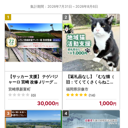
12月26日閉庁後のお問合せ等につきましては、1月5日以降
集計期間：2026年7月31日～2026年8月6日
の対応となります。ご了承ください。
【サッカー 支援】 テゲバジ
【返礼品なし】「むな猫（
ャーロ 宮崎 改修 Jリーグ ス
旧：てくてくさくらねこ）
タジアム 応援 S27
」 地域猫活動支援【むな
宮崎県新富町
福岡県宗像市
猫】_HA1118
(0)
(14)
30,000
1,000