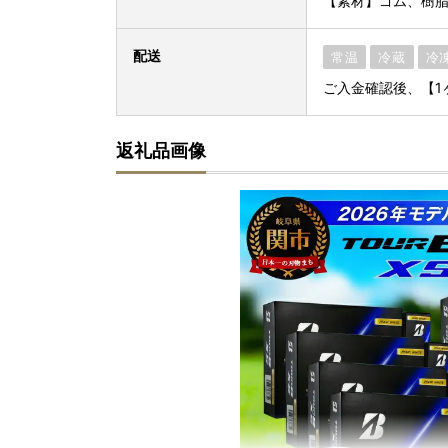
【素材】ゴム、樹
配送
常温
冷蔵
冷
ご入金確認後、【1
返礼品画像