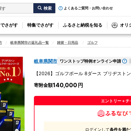
よくあるご質問・お問い合わせ
リでさがす
特集でさがす
ふるさと納税を知る
オリ
方
岐阜県関市の返礼品一覧
雑貨・日用品
ゴルフ
岐阜県関市
ワンストップ特例オンライン申請
【2026】ゴルフボール 8ダース ブリヂストン 
140,000
寄附金額
エントリー＋チ
ログインして
条件を満た