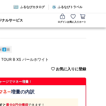
ふるなびカタログ
ふるなびトラベル
ジナルサービス
ログイン
お気に入り
カート
e
ま
自
TOUR B XS パールホワイト
お気に入りに登録
ャージでマネー増量！
増量の内訳
すと
最大0円分獲得
できます！