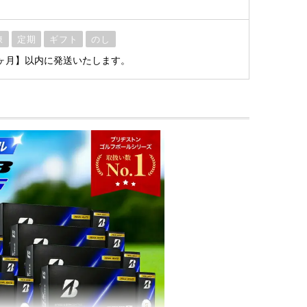
脂
凍
定期
ギフト
のし
ヶ月】以内に発送いたします。