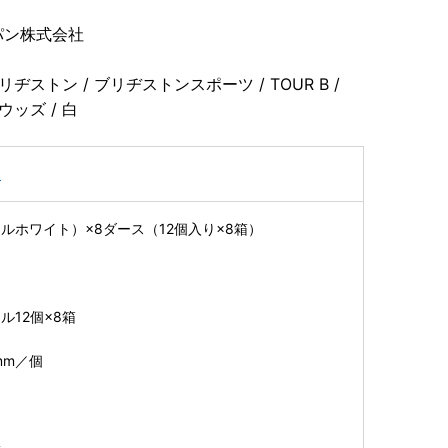
パン株式会社
ブリヂストン / ブリヂストンスポーツ / TOUR B /
ーウッズ / 白
フ
ルホワイト）×8ダース（12個入り×8箱）
ル12個×8箱
mm／個