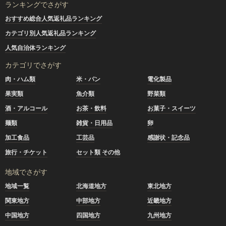
ランキングでさがす
おすすめ総合人気返礼品ランキング
カテゴリ別人気返礼品ランキング
人気自治体ランキング
カテゴリでさがす
肉・ハム類
米・パン
電化製品
果実類
魚介類
野菜類
酒・アルコール
お茶・飲料
お菓子・スイーツ
麺類
雑貨・日用品
卵
加工食品
工芸品
感謝状・記念品
旅行・チケット
セット類 その他
地域でさがす
地域一覧
北海道地方
東北地方
関東地方
中部地方
近畿地方
中国地方
四国地方
九州地方