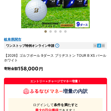
岐阜県関市
ワンストップ特例オンライン申請
e
ま
自
【2026】ゴルフボール 9ダース ブリヂストン TOUR B XS パール
ホワイト
158,000
寄附金額
エントリー＋チャージでマネー増量！
増量の内訳
ログインして
条件を満たすと
最大0円分獲得
できます！