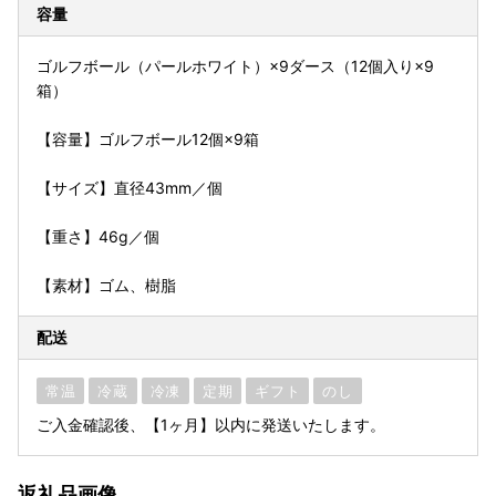
容量
ゴルフボール（パールホワイト）×9ダース（12個入り×9
箱）
【容量】ゴルフボール12個×9箱
【サイズ】直径43mm／個
【重さ】46g／個
【素材】ゴム、樹脂
配送
常温
冷蔵
冷凍
定期
ギフト
のし
ご入金確認後、【1ヶ月】以内に発送いたします。
返礼品画像