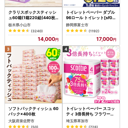
クラリスボックスティッシ
トイレットペーパー ダブル
ュ60箱(1箱220組(440枚))
96ロール トイレット[sf00
(5個入り×12セット)【配送
1-012]
栃木県小山市
静岡県富士市
不可地域：離島・沖縄県】
(3240)
(1192)
【1256759】
14,000
17,000
ソフトパックティッシュ 60
トイレットペーパー スコッ
パック×400枚
ティ 3倍長持ち フラワーパ
ック 4ロール×6P
大阪府泉佐野市
埼玉県草加市
(50)
(728)