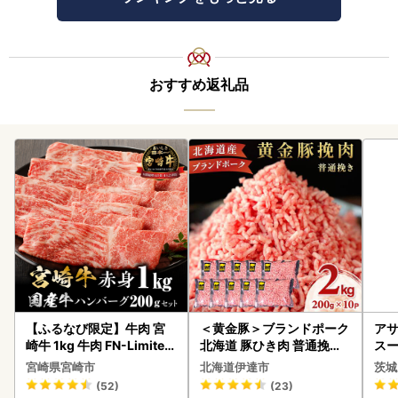
おすすめ返礼品
【ふるなび限定】牛肉 宮
＜黄金豚＞ブランドポーク
アサ
崎牛 1kg 牛肉 FN-Limited
北海道 豚ひき肉 普通挽き
スー
-VO
200g 10パック 計2kg
8本
宮崎県宮崎市
北海道伊達市
茨城
(52)
(23)