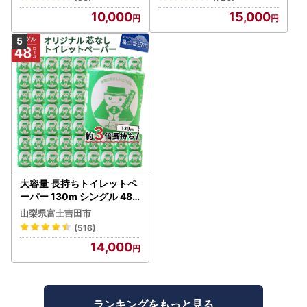
10,000
15,000
大容量 長持ちトイレットペ
ーパー 130m シングル 48R
芯なし 3倍巻 トイレット
山梨県富士吉田市
(516)
14,000
ランキングをもっと見る