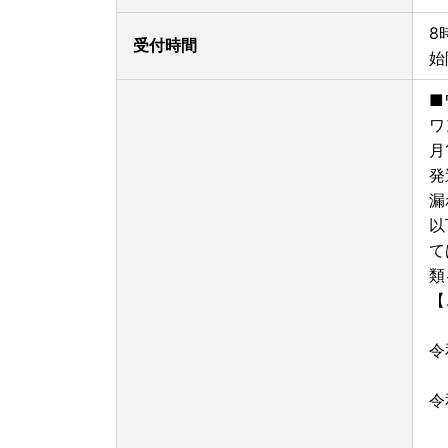
8
受付時間
始
■
ワ
月
発
漏
以
て
類
令
令
令