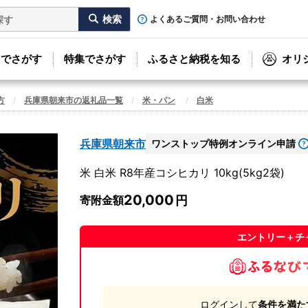
よくあるご質問・お問い合わせ
リでさがす
特集でさがす
ふるさと納税を知る
オリ
方
兵庫県朝来市の返礼品一覧
米・パン
白米
兵庫県朝来市
ワンストップ特例オンライン申請
米 白米 R8年産コシヒカリ 10kg(5kg2袋)
20,000
寄附金額
エントリー＋チ
ログインして
条件を満た