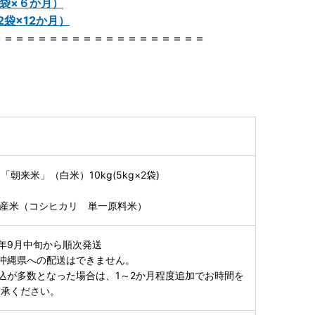
2袋×６か月）
2袋×12か月）
＝＝＝＝＝＝＝＝＝＝＝＝＝＝＝＝＝＝＝
朝来米」（白米）10kg(5kg×2袋)
市産米（コシヒカリ 単一原料米）
年9月中旬から順次発送
沖縄県への配送はできません。
込が多数となった場合は、1～2か月程度追加でお時間を
了承ください。