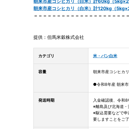
朝来市産コシヒカリ（白米）計60kg（5kg×
朝来市産コシヒカリ（白米）計120kg（5kg×
＝＝＝＝＝＝＝＝＝＝＝＝＝＝＝＝＝＝＝＝
提供：但馬米穀株式会社
カテゴリ
米・パン
白米
容量
朝来市産コシヒカリ「
●令和8年産 朝来
発送時期
入金確認後、令和8
※離島及び北海道・
※駆込需要などで申
要しますことをご