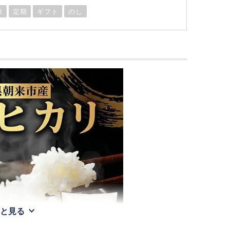
凍
定期
ギフト
のし
と見る