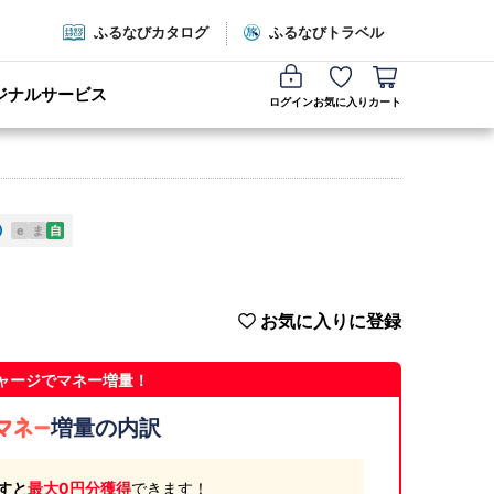
ふるなびカタログ
ふるなびトラベル
ジナルサービス
ログイン
お気に入り
カート
e
ま
自
お気に入りに登録
ャージでマネー増量！
増量の内訳
すと
最大0円分獲得
できます！