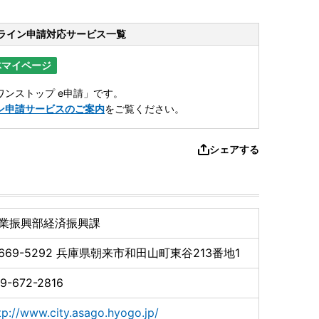
ライン申請
対応サービス一覧
体マイページ
ンストップ e申請」です。
ン申請サービスのご案内
をご覧ください。
シェアする
業振興部経済振興課
669-5292
兵庫県朝来市和田山町東谷213番地1
9-672-2816
tp://www.city.asago.hyogo.jp/