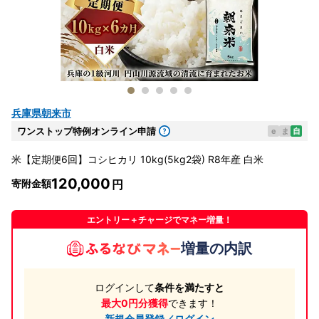
兵庫県朝来市
ワンストップ特例オンライン申請
e
ま
自
米【定期便6回】コシヒカリ 10kg(5kg2袋) R8年産 白米
120,000
寄附金額
エントリー＋チャージでマネー増量！
増量の内訳
ログインして
条件を満たすと
最大0円分獲得
できます！
新規会員登録／ログイン