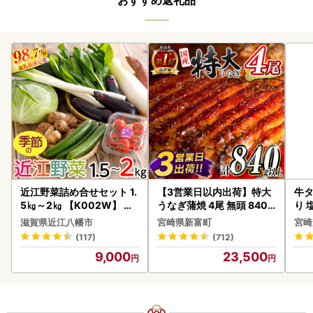
おすすめ返礼品
近江野菜詰め合せセット 1.
【3営業日以内出荷】特大
牛タ
5㎏～2㎏ 【K002W】 野
うなぎ蒲焼 4尾 無頭 840g
り 塩
菜 旬 新鮮
以上 C388-840-3D
滋賀県近江八幡市
宮崎県新富町
宮崎
(117)
(712)
9,000
23,500