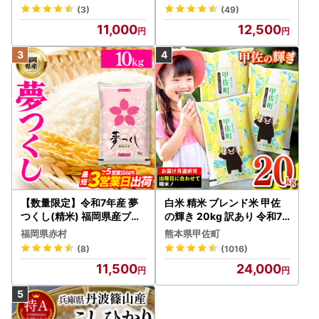
(3)
(49)
11,000
12,500
【数量限定】令和7年産 夢
白米 精米 ブレンド米 甲佐
つくし(精米) 福岡県産ブラ
の輝き 20kg 訳あり 令和7
ンド米 10kg (品番:3X11R7)
年産 【価格改定ZS】
福岡県赤村
熊本県甲佐町
(8)
(1016)
11,500
24,000