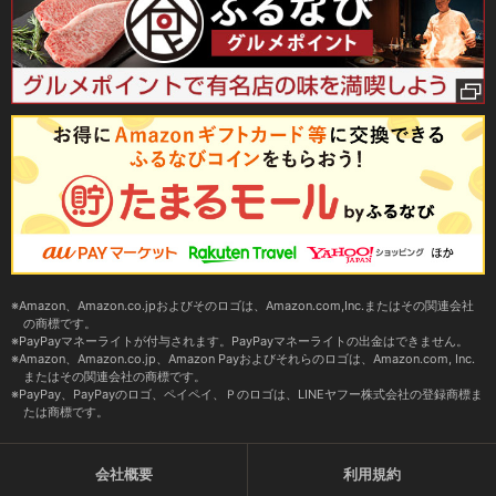
Amazon、Amazon.co.jpおよびそのロゴは、Amazon.com,Inc.またはその関連会社
の商標です。
PayPayマネーライトが付与されます。PayPayマネーライトの出金はできません。
Amazon、Amazon.co.jp、Amazon Payおよびそれらのロゴは、Amazon.com, Inc.
またはその関連会社の商標です。
PayPay、PayPayのロゴ、ペイペイ、Ｐのロゴは、LINEヤフー株式会社の登録商標ま
たは商標です。
会社概要
利用規約