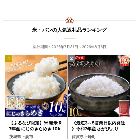
米・パンの人気返礼品ランキング
集計期間：2026年7月31日～2026年8月6日
【ふるなび限定】米 精米 R
《最短3～5営業日以内発送
7年産 にじのきらめき 10kg
》令和7年産 さがびより 佐
10月 FN-Limited-PR
賀県産（精米）10kg
茨城県下妻市
佐賀県上峰町