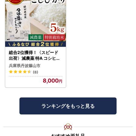
総合2位獲得！〈スピード
出荷〉減農薬 特A コシヒカ
リ 5kg 丹波篠山産 特別栽培
兵庫県丹波篠山市
米 こしひかり
(8)
8,000
ランキングをもっと見る