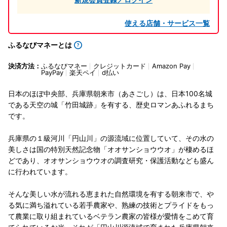
使える店舗・サービス一覧
ふるなびマネーとは
決済方法：
ふるなびマネー
クレジットカード
Amazon Pay
PayPay
楽天ペイ
d払い
日本のほぼ中央部、兵庫県朝来市（あさごし）は、日本100名城
である天空の城「竹田城跡」を有する、歴史ロマンあふれるまち
です。
兵庫県の１級河川「円山川」の源流域に位置していて、その水の
美しさは国の特別天然記念物「オオサンショウウオ」が棲めるほ
どであり、オオサンショウウオの調査研究・保護活動なども盛ん
に行われています。
そんな美しい水が流れる恵まれた自然環境を有する朝来市で、や
る気に満ち溢れている若手農家や、熟練の技術とプライドをもっ
て農業に取り組まれているベテラン農家の皆様が愛情をこめて育