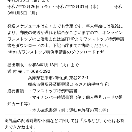
令和7年12月26日（金）～令和7年12月31日（水） 令和
8年1月5日（月）
発送スケジュールはあくまでも予定です。年末年始には混雑に
より、郵便の発送が遅れる場合がございますので、オンライン
ワンストップのご活用または当庁HPよりワンストップ特例申請
書をダウンロードの上、下記当庁までご郵送ください。
https://ワンストップ特例申請書のダウンロード.pdf
提出期限：令和8年1月13日（火）まで
送 付 先：〒669-5292
兵庫県朝来市和田山町東谷213-1
朝来市役所経済振興課 ふるさと納税担当 宛
必要書類：・ワンストップ特例申請書
・マイナンバー確認書類（例：個人番号カードや通
知カード等）
・本人確認書類（例：運転免許証の写し等）
返礼品の配送時期や不備などに関しては「ふるなび」からはお答
えできかねます。