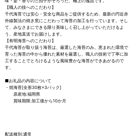
味・姿・香りの三拍子がそろった、極上の逸品です。
【職人の技へのこだわり】
千代海苔では安心・安全な商品をご提供するため、最新の円近赤
外線製法の焼き窯にこだわって海苔の加工を行っています。そし
て、みなさまにできる限り美味しく召し上がっていただけるよ
う、産地直送でお届けします。
【有明海苔へのこだわり】
千代海苔が取り扱う海苔は、厳選した海苔のみ。恵まれた環境で
育った海苔の中から優れた素材を厳選し、職人の技術で丁寧に加
工することでとろけるような風味豊かな海苔ができあがるので
す。
■お礼品の内容について
・焼海苔[全形30枚×3パック]
原産地:福岡県
賞味期限:加工後から10か月
配送種別:通常