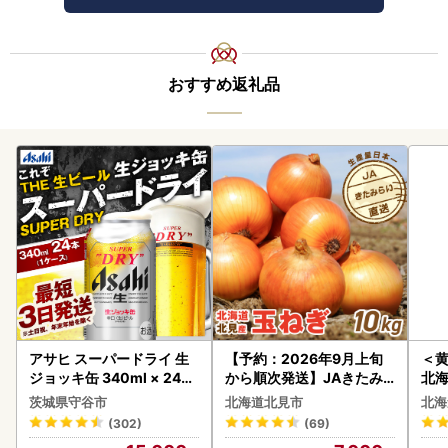
おすすめ返礼品
アサヒ スーパードライ 生
【予約：2026年9月上旬
＜
ジョッキ缶 340ml × 24本
から順次発送】JAきたみ
北海
(1ケース) ＜茨城工場＞ 缶
らい産 玉ねぎ Lサイズ 10k
20
茨城県守谷市
北海道北見市
北海
ビール お酒 Asahi 守谷市
g ( タマネギ たまねぎ 野菜
(302)
(69)
)【210-0003-2026】