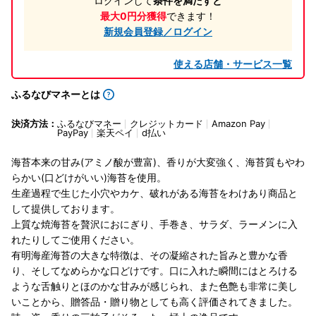
ログインして
条件を満たすと
最大0円分獲得
できます！
新規会員登録／ログイン
使える店舗・サービス一覧
ふるなびマネーとは
決済方法：
ふるなびマネー
クレジットカード
Amazon Pay
PayPay
楽天ペイ
d払い
海苔本来の甘み(アミノ酸が豊富)、香りが大変強く、海苔質もやわ
らかい(口どけがいい)海苔を使用。
生産過程で生じた小穴やカケ、破れがある海苔をわけあり商品と
して提供しております。
上質な焼海苔を贅沢におにぎり、手巻き、サラダ、ラーメンに入
れたりしてご使用ください。
有明海産海苔の大きな特徴は、その凝縮された旨みと豊かな香
り、そしてなめらかな口どけです。口に入れた瞬間にはとろける
ような舌触りとほのかな甘みが感じられ、また色艶も非常に美し
いことから、贈答品・贈り物としても高く評価されてきました。