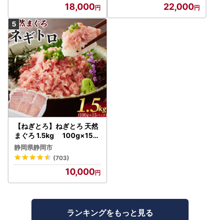
18,000
22,000
【ねぎとろ】ねぎとろ 天然
まぐろ 1.5kg 100g×15パ
ック
静岡県静岡市
(703)
10,000
ランキングをもっと見る