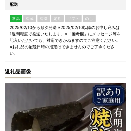
配送
常温
冷蔵
冷凍
定期
ギフト
のし
2025/02/10から順次発送 ※2025/02/10以降のお申し込みは
1週間程度で発送いたします。※「備考欄」にメッセージ等を
記入いただいても、対応できかねますのでご注意ください。
※お礼品の配送日時の指定はできませんのでご了承くださ
い。
返礼品画像