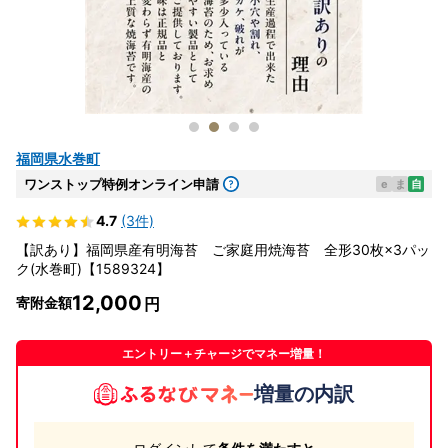
福岡県水巻町
ワンストップ特例オンライン申請
e
ま
自
4.7
(3件)
【訳あり】福岡県産有明海苔 ご家庭用焼海苔 全形30枚×3パッ
ク(水巻町)【1589324】
12,000
寄附金額
エントリー＋チャージでマネー増量！
増量の内訳