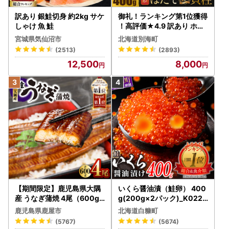
訳あり 銀鮭切身 約2kg サケ
御礼！ランキング第1位獲得
しゃけ 魚 鮭
！高評価★4.9 訳あり ホタ
テ 400g（ほたて 帆立 貝柱
宮城県気仙沼市
北海道別海町
冷凍 ）
(2513)
(2893)
12,500
8,000
【期間限定】鹿児島県大隅
いくら醤油漬（鮭卵） 400
産 うなぎ蒲焼 4尾（600g
g(200g×2パック)_K022-
） KN007-004-04-cp18
1676
鹿児島県鹿屋市
北海道白糠町
うなぎ 鰻 魚 惣菜 総菜
(5767)
(5674)