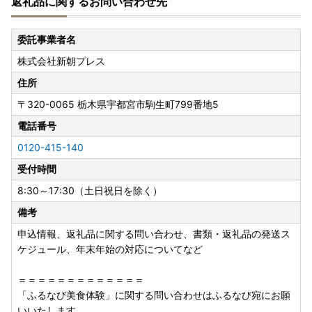
返礼品に関するお問い合わせ先
い申し上げます。
なお、出荷後の配送状況につきましては、お手数ですが運送
会社まで直接お問い合わせください。
委託事業者名
株式会社新朝プレス
―――――――――――――――――――――――――――
住所
―――――――――――――
〒320-0065
栃木県宇都宮市駒生町799番地5
【返礼品のお届けについて】
電話番号
配送期日は、あくまで目安です。
0120-415-140
同日にお申込いただいた場合でも、発送の準備の状況によ
受付時間
り、別々に配送される場合がございます。
8:30～17:30（土日祝日を除く）
【返礼品のお申込みについて】
備考
■寄付者様ご都合での受け取り不可について
長期不在など、寄付者様のご都合でお受け取りができなかっ
申込情報、返礼品に関する問い合わせ、書類・返礼品の発送ス
た場合の再送はいたしかねます。
ケジュール、年末年始の対応についてなど
お受け取りできない期間がある場合には、お手数ですが
お申し込み時に「備考欄」へご記入いただき、必ずお知らせ
＝＝＝＝＝＝＝＝＝＝＝＝＝
くださいますようお願いいたします。
「ふるなび美食体験」に関する問い合わせはふるなび宛にお願
いいたします。