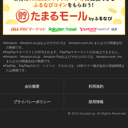
Amazon、Amazon.co.jpおよびそのロゴは、Amazon.com,Inc.またはその関連会社
の商標です。
PayPayマネーライトが付与されます。PayPayマネーライトの出金はできません。
Amazon、Amazon.co.jp、Amazon Payおよびそれらのロゴは、Amazon.com, Inc.
またはその関連会社の商標です。
PayPay、PayPayのロゴ、ペイペイ、Ｐのロゴは、LINEヤフー株式会社の登録商標ま
たは商標です。
会社概要
利用規約
プライバシーポリシー
採用情報
© 2014 furunavi.jp, All Rights Reserved.