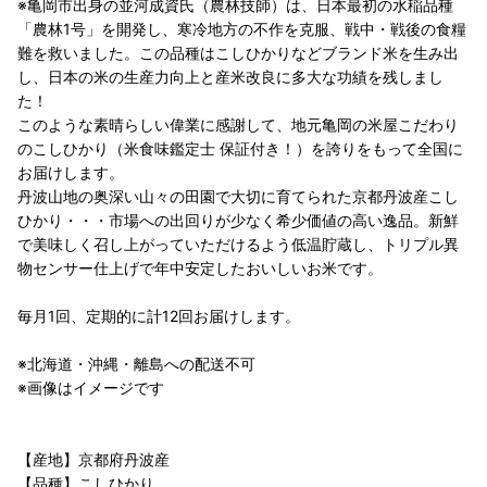
※亀岡市出身の並河成資氏（農林技師）は、日本最初の水稲品種
「農林1号」を開発し、寒冷地方の不作を克服、戦中・戦後の食糧
難を救いました。この品種はこしひかりなどブランド米を生み出
し、日本の米の生産力向上と産米改良に多大な功績を残しまし
た！
このような素晴らしい偉業に感謝して、地元亀岡の米屋こだわり
のこしひかり（米食味鑑定士 保証付き！）を誇りをもって全国に
お届けします。
丹波山地の奥深い山々の田園で大切に育てられた京都丹波産こし
ひかり・・・市場への出回りが少なく希少価値の高い逸品。新鮮
で美味しく召し上がっていただけるよう低温貯蔵し、トリプル異
物センサー仕上げで年中安定したおいしいお米です。
毎月1回、定期的に計12回お届けします。
※北海道・沖縄・離島への配送不可
※画像はイメージです
【産地】京都府丹波産
【品種】こしひかり