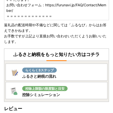
■確認・案内メールについて
お問い合わせフォーム：https://furunavi.jp/FAQ/Contact/Mem
お申込み・決済完了の際には申込み確認メール、
ber/
ご予約・期間限定品につきましては発送時期案内メール
＝＝＝＝＝＝＝＝＝＝＝＝＝
発送の際には発送案内メールをお送りしております。
返礼品の配送時期や不備などに関しては「ふるなび」からはお答
必ずメールをご確認いただき、お受け取りいただきますよう
えできかねます。
お願いいたします。
お手数ですが上記より直接お問い合わせいただくようお願いいた
します。
■フルーツ・野菜等の返礼品について
天災・天候等諸事情の影響による収穫量の激減、著しい品質
ふるさと納税をもっと知りたい方はコチラ
問題などが生じた場合には、
発送順延・発送不可となる場合がございます。
発送不可となった場合には別の返礼品を代品としてお送りす
らくらく3ステップ
るなどの対応をさせていただきます。
ふるさと納税の流れ
【ワンストップ特例申請書について】
ワンストップ特例申請書は、寄附金受領証明書とともにお送
控除上限額の限度額と目安
りしています。
控除シミュレーション
ワンストップ特例申請書、寄附金受領証明書ともに、お申込
後（ご入金後）2週間程度でお手元に到着するようにお送り
レビュー
しています。