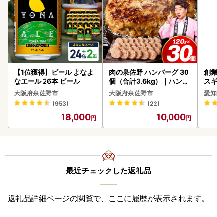
【1位獲得】ビール よなよ
肉の泉佐野 ハンバーグ 30
創業
なエール 26本 ビール
個（合計3.6kg）｜ハンバ
スギ
ーグ 訳あり 黒毛和牛×なに
み 
大阪府泉佐野市
大阪府泉佐野市
愛知
わポーク
惣菜
(953)
(22)
ンバ
18,000
10,000
最近チェックした返礼品
返礼品詳細ページの閲覧で、ここに履歴が表示されます。