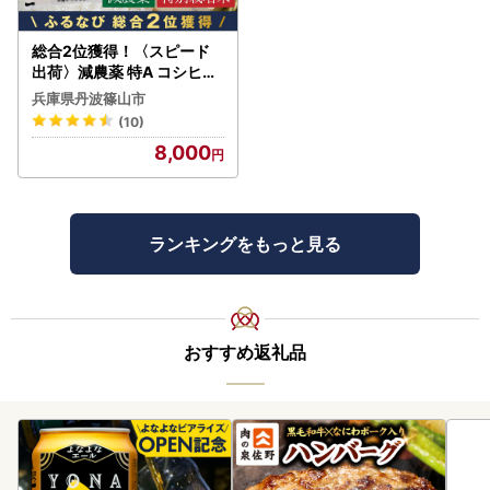
総合2位獲得！〈スピード
出荷〉減農薬 特A コシヒカ
リ 5kg 丹波篠山産 特別栽培
兵庫県丹波篠山市
米 こしひかり
(10)
8,000
ランキングをもっと見る
おすすめ返礼品