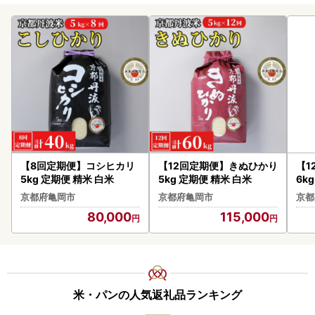
【8回定期便】コシヒカリ
【12回定期便】きぬひかり
【1
5kg 定期便 精米 白米
5kg 定期便 精米 白米
6k
京都府亀岡市
京都府亀岡市
京都
80,000
115,000
米・パンの人気返礼品ランキング