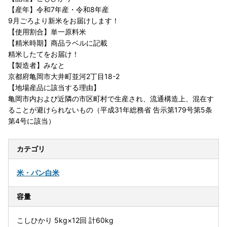
【産年】令和7年産・令和8年産
9月ごろより新米をお届けします！
【使用割合】単一原料米
【精米時期】商品ラベルに記載
精米したてをお届け！
【製造者】みなと
京都府亀岡市大井町並河2丁目18-2
【地場産品に該当する理由】
亀岡市内および近隣の市区町村で生産され、流通構造上、混在す
ることが避けられないもの（平成31年総務省 告示第179号第5条
第4号に該当）
カテゴリ
米・パン
白米
容量
こしひかり 5kg×12回 計60kg