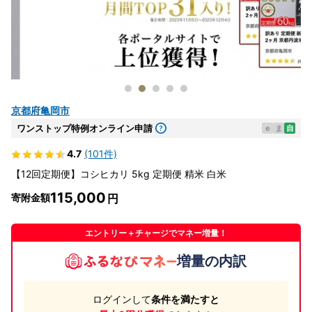
京都府亀岡市
ワンストップ特例オンライン申請
e
ま
自
4.7
(101件)
【12回定期便】コシヒカリ 5kg 定期便 精米 白米
115,000
寄附金額
エントリー＋チャージでマネー増量！
増量の内訳
ログインして
条件を満たすと