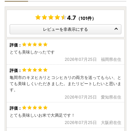
ワンストップ特例申請書は、予めご寄附者様の情報を印字し
てお送りしていますので、申請される場合は、内容の確認と
（万が一、誤りがあればお手数ですが御寄附者者様にて訂正
4.7
（101件）
してください）、チェック箇所へのチェックの記入と、押
印、マイナンバー関係の書類を添えて、同封の返信用封筒で
レビューを非表示にする
お送りください。
［送付先］
とても美味しかったです
〒320-8790
2026年07月25日 福岡県在住
日本郵便株式会社 宇都宮中央郵便局
私書箱第64 号 株式会社新朝プレス
亀岡市ふるさと納税サポートセンター宛
亀岡市のキヌヒカリとコシヒカリの両方を送ってもらい、と
ても美味しくいただきました。またリピートしたいと思いま
ふるさと納税に関するお問い合わせは株式会社新朝プレスが
す。
対応いたします。
2026年07月25日 愛知県在住
TEL：0120-415-140
MAIL：f262064-kameoka-cs@mlosjapan.com
対応時間：8:30～17:30（土日祝日を除く）
とても美味しいお米で大満足です！
※1月1日～4日は年始休業になっております。
2026年07月25日 大阪府在住