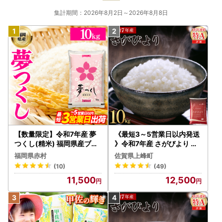
集計期間：2026年8月2日～2026年8月8日
【数量限定】令和7年産 夢
《最短3～5営業日以内発送
つくし(精米) 福岡県産ブラ
》令和7年産 さがびより 佐
ンド米 10kg (品番:3X11R7)
賀県産（精米）10kg
福岡県赤村
佐賀県上峰町
(10)
(49)
11,500
12,500