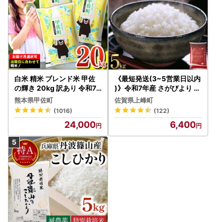
白米 精米 ブレンド米 甲佐
《最短発送(3~5営業日以内
の輝き 20kg 訳あり 令和7
)》令和7年産 さがびより 佐
年産 【価格改定ZS】
賀県産（精米）5kg
熊本県甲佐町
佐賀県上峰町
(1016)
(122)
24,000
6,400