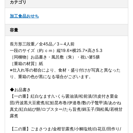
カテゴリ
加工食品
おせち
容量
長方形三段重／全45品／3～4人前
一段のサイズ（約:ｃｍ）縦19.6×横25.7×高さ5.3
［同梱物］お品書き・風呂敷（朱）・祝い箸5膳
［重箱の材質］紙
※仕入れ等の都合により、食材・盛り付けが写真と異なった
り、重箱の色が黒になる場合がございます。
◆お品書き
【一の重】紅白なます/いくら醤油漬/松前漬/渋皮付き栗金
団/丹波黒大豆蜜煮/紅鮭昆布巻/伊達巻/数の子鼈甲漬/あかね
真丈/紅白結び餅/ロブスター/たら旨煮/錦玉子/鶏松風/若桃甘
露煮
【二の重】ごまさつま/金柑甘露煮/小鯛塩焼/白花豆/田作り/