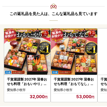
この返礼品を見た人は、こんな返礼品も見ています
千賀屋謹製 2027年 迎春お
千賀屋謹製 2027年 迎春お
千賀
せち料理「おもいやり」和
せち料理「おもてなし」和
せ
風三段重 3人前 全38品 冷
風三段重 4～5人前 全58品
段重
愛知県小牧市
愛知県小牧市
愛知
蔵 おせち料理 [035S02]
冷蔵 おせち料理 [035S04
おせ
32,000
53,000
]