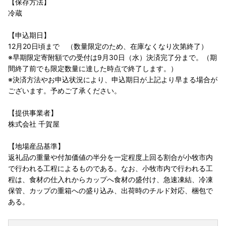
【保存方法】
冷蔵
【申込期日】
12月20日頃まで （数量限定のため、在庫なくなり次第終了）
※早期限定寄附額での受付は9月30日（水）決済完了分まで。（期
間終了前でも限定数量に達した時点で終了します。）
※決済方法やお申込状況により、申込期日が上記より早まる場合が
ございます。予めご了承ください。
【提供事業者】
株式会社 千賀屋
【地場産品基準】
返礼品の重量や付加価値の半分を一定程度上回る割合が小牧市内
で行われる工程によるものである。なお、小牧市内で行われる工
程は、食材の仕入れからカップへ食材の盛付け、急速凍結、冷凍
保管、カップの重箱への盛り込み、出荷時のチルド対応、梱包で
ある。