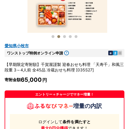
愛知県小牧市
ワンストップ特例オンライン申請
e
ま
自
【早期限定寄附額】千賀屋謹製 迎春おせち料理 「天寿千」和風三
段重 3～4人前 全45品 冷蔵おせち料理 [035S27]
65,000
寄附金額
エントリー＋チャージでマネー増量！
増量の内訳
ログインして
条件を満たすと
最大0円分獲得
できます！