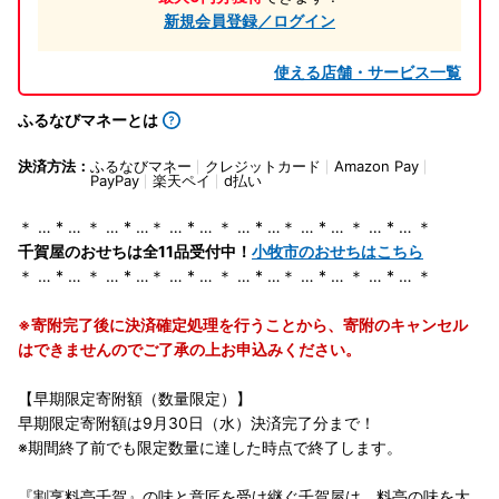
新規会員登録／ログイン
使える店舗・サービス一覧
ふるなびマネーとは
決済方法：
ふるなびマネー
クレジットカード
Amazon Pay
PayPay
楽天ペイ
d払い
＊ … * … ＊ … * …＊ … * … ＊ … * …＊ … * … ＊ … * … ＊
千賀屋のおせちは全11品受付中！
小牧市のおせちはこちら
＊ … * … ＊ … * …＊ … * … ＊ … * …＊ … * … ＊ … * … ＊
※寄附完了後に決済確定処理を行うことから、寄附のキャンセル
はできませんのでご了承の上お申込みください。
【早期限定寄附額（数量限定）】
早期限定寄附額は9月30日（水）決済完了分まで！
※期間終了前でも限定数量に達した時点で終了します。
『割烹料亭千賀』の味と意匠を受け継ぐ千賀屋は、料亭の味を大