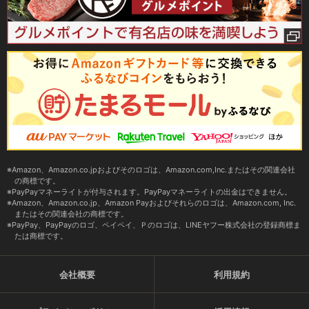
Amazon、Amazon.co.jpおよびそのロゴは、Amazon.com,Inc.またはその関連会社
の商標です。
PayPayマネーライトが付与されます。PayPayマネーライトの出金はできません。
Amazon、Amazon.co.jp、Amazon Payおよびそれらのロゴは、Amazon.com, Inc.
またはその関連会社の商標です。
PayPay、PayPayのロゴ、ペイペイ、Ｐのロゴは、LINEヤフー株式会社の登録商標ま
たは商標です。
会社概要
利用規約