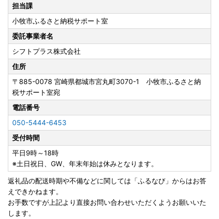
〒885-0078 宮崎県都城市宮丸町 ３０７０―１
担当課
小牧市ふるさと納税ワンストップ受付センター宛
小牧市ふるさと納税サポート室
※ワンストップ特例申請受付業務を外部委託しております。
委託事業者名
【年末年始の返礼品の発送について】
シフトプラス株式会社
2026年内の返礼品の最終配送は12月26日（土）になりま
す。
住所
ご入金を確認してから各返礼品の配送時期が12月26日
〒885-0078
宮崎県都城市宮丸町3070-1 小牧市ふるさと納
（土）を越える場合は2027年1月5日（火）より順次発送さ
税サポート室宛
せていただきます（おせちを除く）。
電話番号
※ご入金から発送までにかかる期間については各返礼品ペー
ジをご確認ください。
050-5444-6453
※受注生産の返礼品や多くのお申込をいただいている返礼品
受付時間
については、1月以降の発送になる場合がございます。予め
ご承知ください。
平日9時～18時
※土日祝日、GW、年末年始は休みとなります。
【年末の書類発送について】
返礼品の配送時期や不備などに関しては「ふるなび」からはお答
＜ワンストップ特例申請書＞
えできかねます。
2026年12月25日(金)までの入金分は2026年12月31日(木)ま
お手数ですが上記より直接お問い合わせいただくようお願いいた
でに発送します。
します。
2026年12月26日(土)から2026年12月31日(木)までの入金分