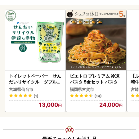
トイレットペーパー せん
ピエトロ プレミアム 冷凍
【ふ
だいリサイクル ダブル9
パスタ 5食セット パスタ
崎牛 
6ロール｜トイレット
-VO
宮城県仙台市
福岡県古賀市
宮崎
(1)
(14)
13,000
24,000