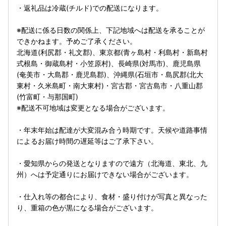
・返礼品は冷蔵(チルド)での配送になります。
※配送に係る日数の関係上、下記地域へは配送を承ることが
できかねます。予めご了承ください。
北海道(利尻郡・礼文郡)、東京都(青ヶ島村・利島村・新島村
式根島・御蔵島村・小笠原村)、長崎県(対馬市)、鹿児島県
(奄美市・大島郡・鹿児島郡)、沖縄県(石垣市・島尻郡(北大
東村・久米島町・南大東村)・宮古郡・宮古島市・八重山郡
(竹富町・与那国町)
※配送不可地域は変更となる場合がございます。
・年末年始は配達が大変混み合う時期です。天候や道路事情
によるお届け時間の遅延等はご了承下さい。
・愛知県からの発送となりますので遠方（北海道、東北、九
州）へは予定通りにお届けできない場合がございます。
・仕入れ等の都合により、食材・盛り付けが写真と異なった
り、重箱の色が黒になる場合がございます。