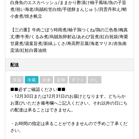
白身魚のエスカベッシュ/ままかり酢漬け柚子風味/魚の子旨
煮/祝い海老/烏賊松笠白焼/手毬餅まんじゅう/貝雲丹和え/蛸
小倉煮/焼き帆立
【三の重】牛肉ごぼう時雨煮/柚子鶏つくね/鶏の三色巻/梅真
丈/酢牛蒡/くるみ煮/烏賊魚卵射込/あわび旨煮/紅白祝袋/寿栗
甘露煮/湯葉旨煮/新緑ふくさ/寿高野豆腐/海老マリネ/赤魚南
蛮漬/紅鮭白醤油焼
配送
常温
冷蔵
冷凍
定期
ギフト
のし
■■必ずご確認ください■■
・12月30日または12月31日のお届けとなります。どちらか
お選びいただき備考欄へご記入ください。それ以外の日にち
の配達は承ることはできません。
・お時間の指定は承ることができませんので予めご了承くだ
さい。