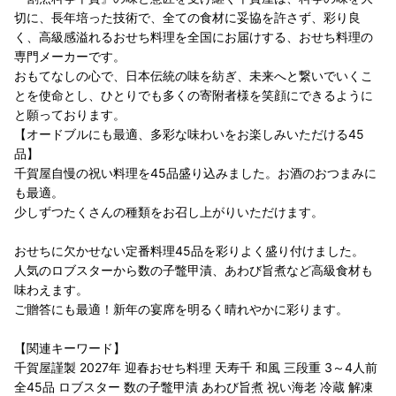
切に、長年培った技術で、全ての食材に妥協を許さず、彩り良
く、高級感溢れるおせち料理を全国にお届けする、おせち料理の
専門メーカーです。
おもてなしの心で、日本伝統の味を紡ぎ、未来へと繋いでいくこ
とを使命とし、ひとりでも多くの寄附者様を笑顔にできるように
と願っております。
【オードブルにも最適、多彩な味わいをお楽しみいただける45
品】
千賀屋自慢の祝い料理を45品盛り込みました。お酒のおつまみに
も最適。
少しずつたくさんの種類をお召し上がりいただけます。
おせちに欠かせない定番料理45品を彩りよく盛り付けました。
人気のロブスターから数の子鼈甲漬、あわび旨煮など高級食材も
味わえます。
ご贈答にも最適！新年の宴席を明るく晴れやかに彩ります。
【関連キーワード】
千賀屋謹製 2027年 迎春おせち料理 天寿千 和風 三段重 3～4人前
全45品 ロブスター 数の子鼈甲漬 あわび旨煮 祝い海老 冷蔵 解凍