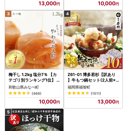
13,000
10,000
梅干し 1.2kg 塩分7％ 【カ
Z61-01 博多若杉【訳あり
テゴリ別ランキング1位】
】牛もつ鍋セット(2人前×5
はちみつ梅干し ご家庭用 【
) 10人前 もつ鍋
和歌山県みなべ町
福岡県福智町
baijuen002B】
(466)
(1511)
10,000
13,000