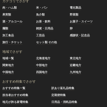
カテゴリでさがす
肉・ハム類
米・パン
電化製品
果実類
魚介類
野菜類
酒・アルコール
お茶・飲料
お菓子・スイーツ
麺類
雑貨・日用品
卵
加工食品
工芸品
感謝状・記念品
旅行・チケット
セット類 その他
地域でさがす
地域一覧
北海道地方
東北地方
関東地方
中部地方
近畿地方
中国地方
四国地方
九州地方
おすすめ特集でさがす
おすすめ特集一覧
訳あり返礼品特集
担当者おすすめ特集
定期便特集
地元が誇る家電特集
日用品・消耗品特集