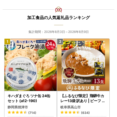
加工食品の人気返礼品ランキング
集計期間：2026年8月3日～2026年8月9日
キハダまぐろ ツナ缶 24缶
【ふるなび限定】飛騨牛カ
セット (a12-190)
レー13袋 訳あり | ビーフ レ
トルト 訳あり DC006-CP
静岡県焼津市
岐阜県高山市
01 FN-Limited-VO
(714)
(634)