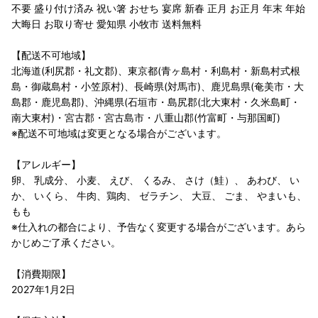
不要 盛り付け済み 祝い箸 おせち 宴席 新春 正月 お正月 年末 年始
大晦日 お取り寄せ 愛知県 小牧市 送料無料
【配送不可地域】
北海道(利尻郡・礼文郡)、東京都(青ヶ島村・利島村・新島村式根
島・御蔵島村・小笠原村)、長崎県(対馬市)、鹿児島県(奄美市・大
島郡・鹿児島郡)、沖縄県(石垣市・島尻郡(北大東村・久米島町・
南大東村)・宮古郡・宮古島市・八重山郡(竹富町・与那国町)
※配送不可地域は変更となる場合がございます。
【アレルギー】
卵、 乳成分、 小麦、 えび、 くるみ、 さけ（鮭）、 あわび、 い
か、 いくら、 牛肉、鶏肉、 ゼラチン、 大豆、 ごま、 やまいも、
もも
※仕入れの都合により、予告なく変更する場合がございます。あら
かじめご了承ください。
【消費期限】
2027年1月2日