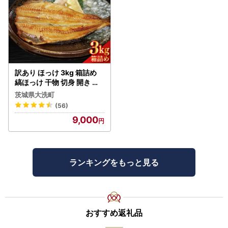
訳あり ほっけ 3kg 箱詰め
縞ほっけ 干物 切身 開き 工
場直送_DK001
茨城県大洗町
(56)
9,000
ランキングをもっと見る
おすすめ返礼品