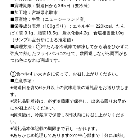
■賞味期限：製造日から365日（要冷凍）
■加工地：宮城県名取市
■原産地：牛舌（ニュージーランド産）
■栄養成分表示（100g当り）：エネルギー 220kcal、たん
ぱく質 9.1g、脂質18.5g、炭水化物4.2g、食塩相当量1.9g
（サンプル品分析による推定値）
■調理方法：①牛たんを冷蔵庫で解凍してから油をひかずに
強火で熱したフライパンにのせて、数回返しながら両面がき
つね色になれば完成です。
②食べやすい大きさに切って、お召し上がりください。
■注意事項：
※発送日を含め6ヶ月以上の賞味期限の返礼品をお送り致しま
す。
※返礼品到着後は、必ず冷蔵庫で保存し、出来る限りお早め
にお召上がりください。
※解凍後は、冷蔵庫で保管し3日以内にお召し上がりくださ
い。
※返礼品本体記載の期限まで召し上がれます。
※あらかじめ処理してありますので中心部まで十分に加熱し