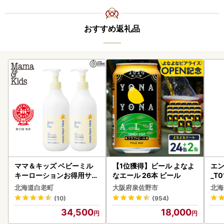
おすすめ返礼品
ママ＆キッズ ベビーミル
【1位獲得】ビール よなよ
エン
キーローションお得用サイ
なエール 26本 ビール
_T0
ズ 380ml 2本セット CH21
北海道白老町
大阪府泉佐野市
北海
0
(10)
(954)
34,500
18,000