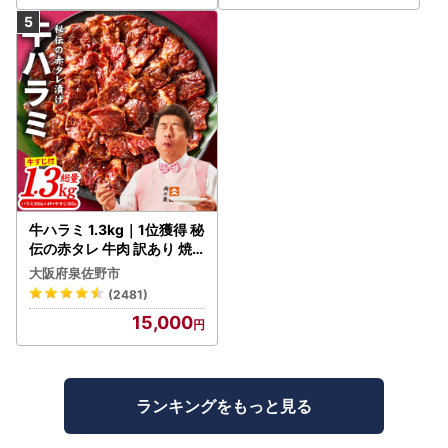
牛ハラミ 1.3kg｜1位獲得 秘
伝の赤タレ 牛肉 訳あり 焼
肉 BBQ
大阪府泉佐野市
(2481)
15,000
ランキングをもっと見る