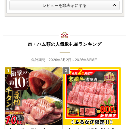
お日にちをいただく場合がございます。
レビューを非表示にする
※返礼品により配送日指定のご希望をいただいても、承れな
い場合がございます。
※配送日指定のご希望を承れる場合においても、寄附受付日
と入金日に差がある場合などご希望に添えない可能性がござ
います。
肉・ハム類の人気返礼品ランキング
■お礼の品のお届け先の変更について
集計期間：2026年8月2日～2026年8月8日
・返礼品の準備状況により配送先変更を承れず、変更前の配
送先へ発送される場合がございます。
・お届け先ご住所などに相違がないか必ずご確認いただき、
変更が発生した際も、上記お問い合わせセンターまでお早め
にご連絡をお願いいたします。
※変更前の配送先へ発送された場合、寄附者様から直接配送
業者へ転送手配をお願いいたします。
※転送料金が発生する可能性がございます。その際は、お届
け先でのご負担となりますのでご了承ください。