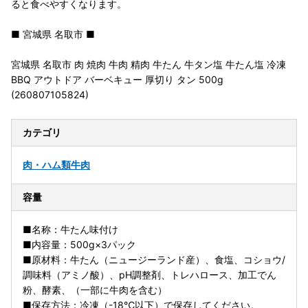
ると食べやすくなります。
■ 宮城県 名取市 ■
宮城県 名取市 肉 焼肉 牛肉 精肉 牛たん 牛タン塩 牛たん塩 冷凍
BBQ アウトドア バーベキュー 厚切り タン 500g
(260807105824)
カテゴリ
肉・ハム類
牛肉
容量
■名称：牛たん味付け
■内容量：500g×3パック
■原材料：牛たん（ニュージーランド産）、食塩、コショウ/
調味料（アミノ酸）、pH調整剤、トレハロース、加工でん
粉、酵素、（一部に牛肉を含む）
■保存方法：冷凍（-18℃以下）で保存してください。