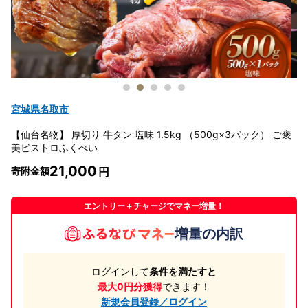
宮城県名取市
【仙台名物】 厚切り 牛タン 塩味 1.5kg （500g×3パック） ご褒
美ビストロふくべい
21,000
寄附金額
エントリー＋チャージでマネー増量！
増量の内訳
ログインして
条件を満たすと
最大0円分獲得
できます！
新規会員登録／ログイン