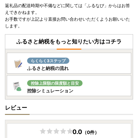
返礼品の配送時期や不備などに関しては「ふるなび」からはお答
えできかねます。
・ご寄附お申し込み後のキャンセル、返礼品の変更・返品は
お手数ですが上記より直接お問い合わせいただくようお願いいた
できません。
します。
・寄附者様のご都合により返礼品がお届けできない場合、返
礼品の再送は致しません。
・返礼品により配送できない地域がございます。ページ内の
ふるさと納税をもっと知りたい方はコチラ
ご案内を必ずご確認ください。
・名取市内にお住まいの方からのご寄附は受け付けできませ
んのでご了承ください。
らくらく3ステップ
ふるさと納税の流れ
■お礼の品のお届け時期について
控除上限額の限度額と目安
控除シミュレーション
・ご寄附決済完了を当市にて確認後、順次、取扱事業者（配
送元）へ発送依頼を行います。
レビュー
・お申し込みから返礼品お届けまでの期間は、返礼品により
異なります。返礼品ページにてご確認ください。
※返礼品ページにて納期の記載がない場合は、お問い合わせ
センターまでお知らせください。
0.0
（0件）
※年末年始等の繁忙期や、GW等の長期休暇時は目安よりも