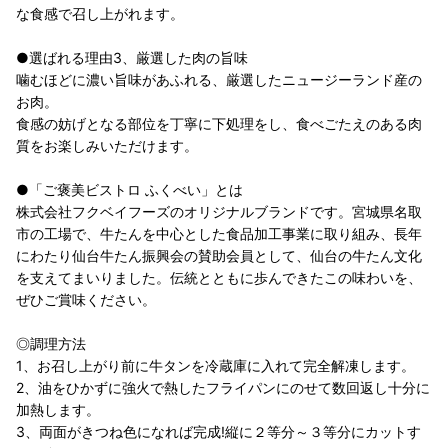
な食感で召し上がれます。
●選ばれる理由3、厳選した肉の旨味
噛むほどに濃い旨味があふれる、厳選したニュージーランド産の
お肉。
食感の妨げとなる部位を丁寧に下処理をし、食べごたえのある肉
質をお楽しみいただけます。
●「ご褒美ビストロ ふくべい」とは
株式会社フクベイフーズのオリジナルブランドです。宮城県名取
市の工場で、牛たんを中心とした食品加工事業に取り組み、長年
にわたり仙台牛たん振興会の賛助会員として、仙台の牛たん文化
を支えてまいりました。伝統とともに歩んできたこの味わいを、
ぜひご賞味ください。
◎調理方法
1、お召し上がり前に牛タンを冷蔵庫に入れて完全解凍します。
2、油をひかずに強火で熱したフライパンにのせて数回返し十分に
加熱します。
3、両面がきつね色になれば完成!縦に２等分～３等分にカットす