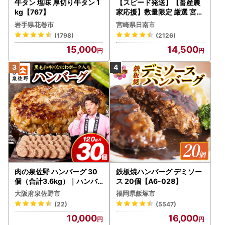
牛タン 塩味 厚切り牛タン 1
■ワンストップ特例申請書について
【スピード発送】【畜産農
kg【767】
家応援】数量限定 厳選 宮崎
お申し込み時にワンストップ申請について「希望する」をご
牛 赤身 焼肉 計800g FN-Li
選択いただいた方にのみ、寄附金受領証明書と一緒に郵送い
岩手県花巻市
宮崎県日南市
mited-PR_BDV5-26-2W
たします。
(1798)
(2126)
15,000
14,500
■お問い合わせについて
【返礼品に関するお問い合わせ先】
一般社団法人 名取市観光物産協会
メール：furusato@kankou.natori.miyagi.jp
TEL：022-382-6526（9:00～17:00 月曜定休※祝日の場
合は翌日）
【受領証やワンストップ特例申請に関するお問い合わせ先】
肉の泉佐野 ハンバーグ 30
鉄板焼ハンバーグ デミソー
〒981-1292 宮城県名取市増田字柳田80番地
個（合計3.6kg）｜ハンバ
ス 20個【A6-028】
名取市役所 財政課
ーグ 訳あり 黒毛和牛×なに
大阪府泉佐野市
福岡県飯塚市
わポーク
メール：furusato-kifu@city.natori.miyagi.jp
(22)
(5547)
TEL：022-724-7155
10,000
16,000