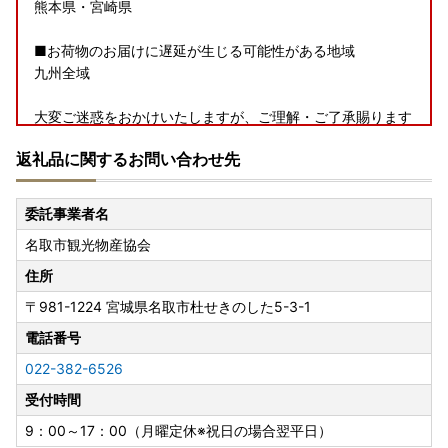
熊本県・宮崎県
■お荷物のお届けに遅延が生じる可能性がある地域
九州全域
大変ご迷惑をおかけいたしますが、ご理解・ご了承賜ります
ようお願い申し上げます。
返礼品に関するお問い合わせ先
【夏季休業期間中の受付・発送スケジュールのお知らせ】
委託事業者名
いつも名取市を応援いただき、ありがとうございます。
名取市観光物産協会
夏季休業期間中（8月8日～8月16日）、お問い合わせセンタ
ーはカレンダー通りにお休みをいただきます。
住所
なお、返礼品は発送元事業者のお休みにより発送時期は異な
〒981-1224
宮城県名取市杜せきのした5-3-1
りますが、
8月7日以降のお申し込みは8月17日以降の発送となる場合が
電話番号
ございます。
022-382-6526
何卒ご了承くださいますようお願いいたします。
受付時間
9：00～17：00（月曜定休※祝日の場合翌平日）
※ご寄附の前に必ずご確認をお願いいたします※