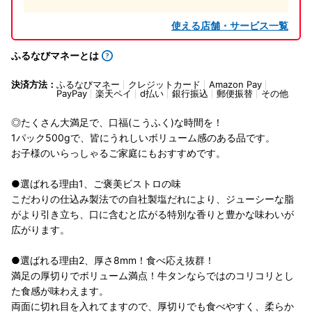
使える店舗・サービス一覧
ふるなびマネーとは
決済方法：
ふるなびマネー
クレジットカード
Amazon Pay
PayPay
楽天ペイ
d払い
銀行振込
郵便振替
その他
◎たくさん大満足で、口福(こうふく)な時間を！
1パック500gで、皆にうれしいボリューム感のある品です。
お子様のいらっしゃるご家庭にもおすすめです。
●選ばれる理由1、ご褒美ビストロの味
こだわりの仕込み製法での自社製塩だれにより、ジューシーな脂
がより引き立ち、口に含むと広がる特別な香りと豊かな味わいが
広がります。
●選ばれる理由2、厚さ8mm！食べ応え抜群！
満足の厚切りでボリューム満点！牛タンならではのコリコリとし
た食感が味わえます。
両面に切れ目を入れてますので、厚切りでも食べやすく、柔らか