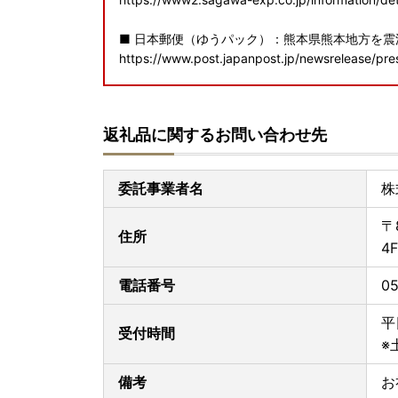
■ 日本郵便（ゆうパック）：熊本県熊本地方を
https://www.post.japanpost.jp/newsrelease/pr
寄附者の皆様にはご不便、ご迷惑をおかけし誠に
申し上げます。
返礼品に関するお問い合わせ先
寄附額変更について
ふるさと納税を通して熊本県を応援していただき
委託事業者名
株
一部の感謝の品(返礼品)の寄付額を見直す場合が
引き続き応援よろしくお願いいたします。
〒
住所
4F
熊本県(県庁)からのお知らせ
熊本県(県庁)はオンラインワンストップ申請対象
電話番号
05
「ヤマト運輸」お届け先変更（転送）サービス有
平
受付時間
ヤマト運輸のサービス変更に伴い、2023年6月
※
場合
「変更届け先までの運賃が着払い」
となり、
お申し込みの際は、届け先のご住所にお間違いが
備考
お
贈答先へお届けの場合も「受取人様に着払いで送