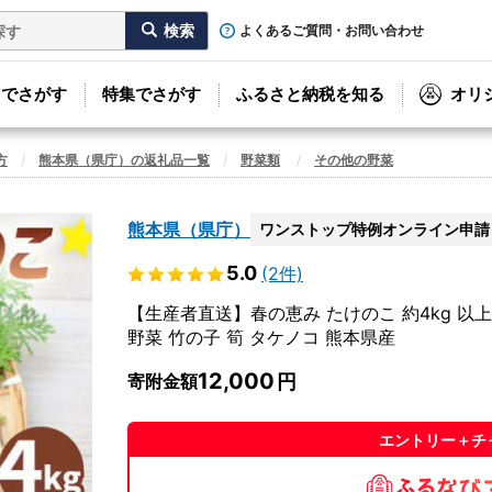
よくあるご質問・お問い合わせ
リでさがす
特集でさがす
ふるさと納税を知る
オリ
方
熊本県（県庁）の返礼品一覧
野菜類
その他の野菜
熊本県（県庁）
ワンストップ特例オンライン申請
5.0
(2件)
【生産者直送】春の恵み たけのこ 約4kg 以上
野菜 竹の子 筍 タケノコ 熊本県産
12,000
寄附金額
エントリー＋チ