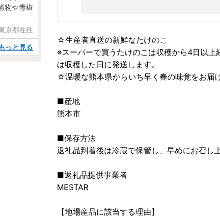
煮物や青椒
 東京都在住
☆生産者直送の新鮮なたけのこ
もっと見る
※スーパーで買うたけのこは収穫から4日以上経
は収穫した日に発送します。
☆温暖な熊本県からいち早く春の味覚をお届
■産地
熊本市
■保存方法
返礼品到着後は冷蔵で保管し、早めにお召し
■返礼品提供事業者
MESTAR
【地場産品に該当する理由】