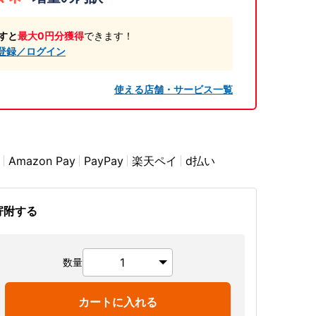
すと
最大0円分獲得
できます！
登録／ログイン
使える店舗・サービス一覧
Amazon Pay
PayPay
楽天ペイ
d払い
寄附する
数量
カートに入れる