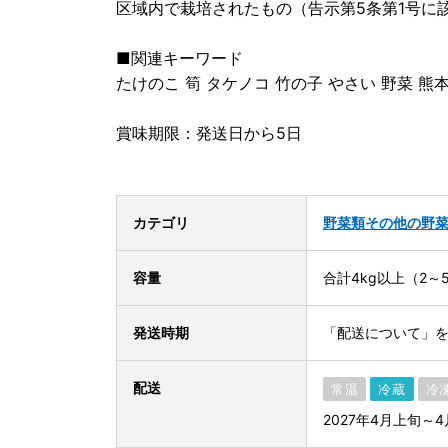
区域内で栽培されたもの（告示第5条第1号に
■関連キーワード
たけのこ 筍 タケノコ 竹の子 やさい 野菜 熊
賞味期限：発送日から5日
カテゴリ
野菜類
その他の野
容量
合計4kg以上（2～
発送時期
「配送について」
配送
常温
冷蔵
冷
2027年4月上旬～