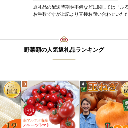
何卒ご了承いただきますようお願い申し上げます
返礼品の配送時期や不備などに関しては「ふ
ご登録住所の相違や転居などでお届け先住所変更
お手数ですが上記より直接お問い合わせいた
いますので、お早めにご連絡をお願いいたします
・ご連絡先
熊本県ふるさと納税サポートセンター
tel: 050-3181-6715(平日9:00-17:00)
mail: kumamotoken@cyber-records.co.jp
野菜類の人気返礼品ランキング
※土日祝日•GW•お盆•年末年始は除く
「夢教育応援分」
■登録団体一覧
下記URLよりご確認ください。
https://www.pref.kumamoto.jp/uploaded/attac
「NPO等支援分」
■登録団体一覧
下記URLよりご確認ください。