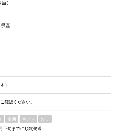
該当）
本県産
菜
5本）
をご確認ください。
凍
定期
ギフト
のし
4月下旬までに順次発送