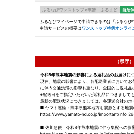
ふるなびワンストップ e申請
ふるまど
自治
ふるなびマイページで申請できるのは「ふるなびワ
申請サービスの概要は
ワンストップ特例オンライ
（県庁）
令和8年熊本地震の影響による返礼品のお届けに
現在、地震の影響により、各配送業者においてお
に伴う交通渋滞の影響も重なり、全国的に返礼品
※配送日をご指定いただいた返礼品につきまして
最新の配送状況につきましては、各運送会社のホ
■ ヤマト運輸：熊本県熊本地方を震源とする地
https://www.yamato-hd.co.jp/important/info_2
■ 佐川急便：令和8年熊本地震に伴う集配への影
https://www2.sagawa-exp.co.jp/information/det