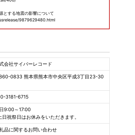
震源とする地震の影響について
essrelease/9879629480.html
申し訳ございませんが、何卒ご理解賜りますようお願い
ありがとうございます。
式会社サイバーレコード
ございます。
860-0833
熊本県熊本市中央区平成3丁目23-30
自治体です。
0-3181-6715
料化について
日9:00～17:00
1日転送依頼受付分より、届け先変更（転送）が発生した
土日祝祭日はお休みをいただきます。
受取人様へ費用負担が生じます。
ないようご注意ください。
礼品に関するお問い合わせ
料ご負担」となります。