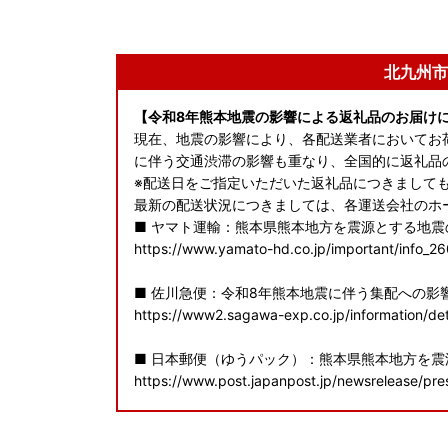
北九州市
【令和8年熊本地震の影響による返礼品のお届け
現在、地震の影響により、各配送業者においてお
に伴う交通渋滞の影響も重なり、全国的に返礼品
※配送日をご指定いただいた返礼品につきまして
最新の配送状況につきましては、各運送会社のホ
■ ヤマト運輸：熊本県熊本地方を震源とする地
https://www.yamato-hd.co.jp/important/info_2
■ 佐川急便：令和8年熊本地震に伴う集配への影
https://www2.sagawa-exp.co.jp/information/det
■ 日本郵便（ゆうパック）：熊本県熊本地方を
https://www.post.japanpost.jp/newsrelease/pr
寄附者の皆様にはご不便、ご迷惑をおかけし誠に
申し上げます。