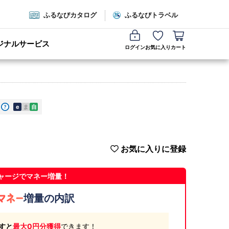
ふるなびカタログ
ふるなびトラベル
ジナルサービス
ログイン
お気に入り
カート
e
ま
自
お気に入りに登録
ャージでマネー増量！
増量の内訳
すと
最大0円分獲得
できます！