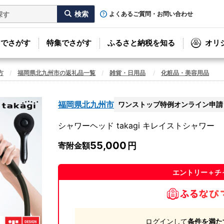
よくあるご質問・お問い合わせ
リでさがす
特集でさがす
ふるさと納税を知る
オリ
方
福岡県北九州市の返礼品一覧
雑貨・日用品
化粧品・美容用品
福岡県北九州市
ワンストップ特例オンライン申請
シャワーヘッド takagi キレイストシャワー
55,000
寄附金額
エントリー＋チ
ログインして
条件を満た