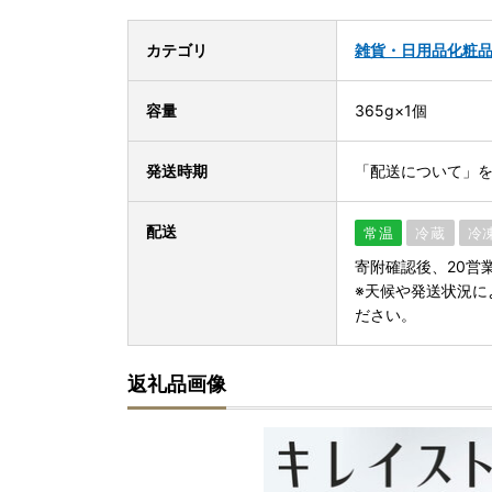
カテゴリ
雑貨・日用品
化粧
容量
365g×1個
発送時期
「配送について」
配送
常温
冷蔵
冷
寄附確認後、20営
※天候や発送状況に
ださい。
返礼品画像