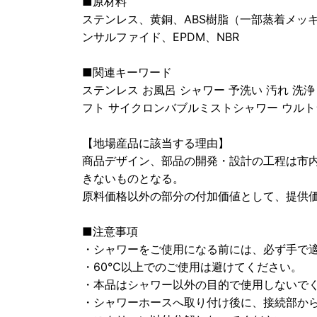
■原材料
ステンレス、黄銅、ABS樹脂（一部蒸着メッ
ンサルファイド、EPDM、NBR
■関連キーワード
ステンレス お風呂 シャワー 予洗い 汚れ 洗浄
フト サイクロンバブルミストシャワー ウルト
【地場産品に該当する理由】
商品デザイン、部品の開発・設計の工程は市
きないものとなる。
原料価格以外の部分の付加価値として、提供価
■注意事項
・シャワーをご使用になる前には、必ず手で
・60℃以上でのご使用は避けてください。
・本品はシャワー以外の目的で使用しないで
・シャワーホースへ取り付け後に、接続部か