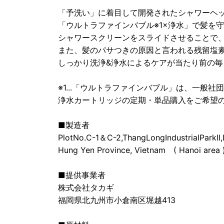
「予洗い」に着目して開発されたシャワーヘ
「ウルトラファインバブル※1×浄水」で髪を
シャワースクリーンをスライドさせることで
また、髪のパサつきの原因と言われる残留塩
しっかり洗浄&浄水によるケアが当たり前の毎
※1...「ウルトラファインバブル」は、一般
浄水カートリッジの定期・単品購入をご希望のお客
■製造者
PlotNo.C-1＆C-2,ThangLongIndustrialParkII
Hung Yen Province, Vietnam ( Hanoi area 
■提供事業者
株式会社タカギ
福岡県北九州市小倉南区堀越413