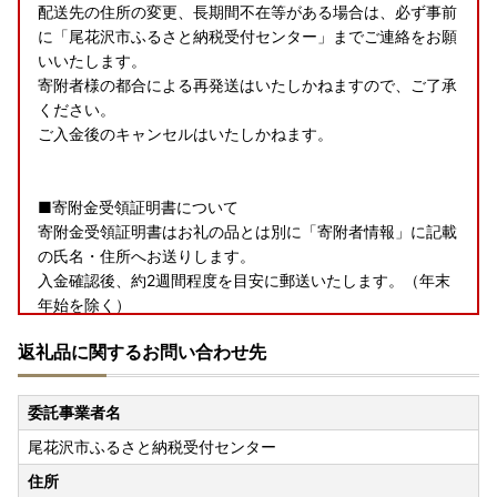
配送先の住所の変更、長期間不在等がある場合は、必ず事前
に「尾花沢市ふるさと納税受付センター」までご連絡をお願
いいたします。
寄附者様の都合による再発送はいたしかねますので、ご了承
ください。
ご入金後のキャンセルはいたしかねます。
■寄附金受領証明書について
寄附金受領証明書はお礼の品とは別に「寄附者情報」に記載
の氏名・住所へお送りします。
入金確認後、約2週間程度を目安に郵送いたします。（年末
年始を除く）
返礼品に関するお問い合わせ先
■ワンストップ特例申請書について
ワンストップ特例申請を「希望する」を選択された方に、寄
附金受領証明書と一緒にお送りします。
委託事業者名
ワンストップ特例申請書は入金確認後、約2週間程度を目安
尾花沢市ふるさと納税受付センター
に「寄附者情報」に記載の氏名・住所へお送りします。
住所