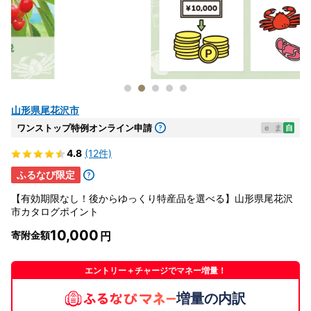
山形県尾花沢市
ワンストップ特例オンライン申請
e
ま
自
4.8
(12件)
ふるなび限定
【有効期限なし！後からゆっくり特産品を選べる】山形県尾花沢
市カタログポイント
10,000
寄附金額
エントリー＋チャージでマネー増量！
増量の内訳