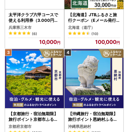
太平洋クラブ六甲コースで
【北海道】JTBふるさと旅
使える利用券（3.000円分
行クーポン（Eメール発行
）
）30,000円分 旅行 トラベ
兵庫県三木市
北海道（道庁）
ル 宿泊 人気 おすすめ JTB
(6)
(10)
W030T
10,000
100,000
【京都旅行・宿泊無期限】
【沖縄旅行・宿泊無期限】
旅行ポイント京都市ふるな
旅行ポイント恩納村ふるな
びトラベルポイント
びトラベルポイント
京都府京都市
沖縄県恩納村