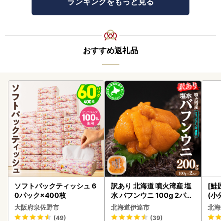
ランキングをもっと見る
おすすめ返礼品
ソフトパックティッシュ 6
訳あり 北海道 噴火湾産 塩
[鮭
0パック×400枚
水 バフンウニ 100g 2パッ
(小
ク 計200g 《アフター保証
5
大阪府泉佐野市
北海道伊達市
北海
付き》うに ウニ 雲丹 海鮮
(49)
(39)