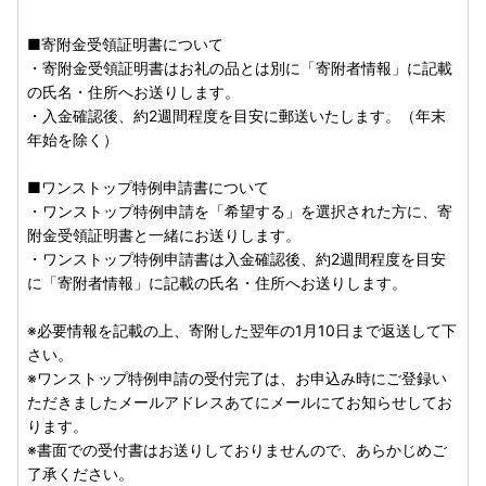
＝＝＝＝＝＝＝＝＝＝＝＝＝＝＝＝＝＝＝
■寄附金受領証明書について
お問い合わせはこちらへ
・寄附金受領証明書はお礼の品とは別に「寄附者情報」に記載
の氏名・住所へお送りします。
尾花沢市ふるさと納税受付センター
・入金確認後、約2週間程度を目安に郵送いたします。（年末
TEL：0237-48-8100
年始を除く）
MAIL：obanazawa@contact-furusato.jp
■ワンストップ特例申請書について
受付時間：9：00-17：00
・ワンストップ特例申請を「希望する」を選択された方に、寄
(土日祝日・年末年始を除く)
附金受領証明書と一緒にお送りします。
＝＝＝＝＝＝＝＝＝＝＝＝＝＝＝＝＝＝＝
・ワンストップ特例申請書は入金確認後、約2週間程度を目安
に「寄附者情報」に記載の氏名・住所へお送りします。
※必要情報を記載の上、寄附した翌年の1月10日まで返送して下
さい。
※ワンストップ特例申請の受付完了は、お申込み時にご登録い
ただきましたメールアドレスあてにメールにてお知らせしてお
ります。
※書面での受付書はお送りしておりませんので、あらかじめご
了承ください。