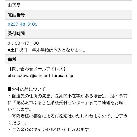
※必要情報を記載の上、寄附した翌年の1月10日まで返送し
山形県
て下さい。
※ワンストップ特例申請の受付完了は、お申込み時にご登録
電話番号
いただきましたメールアドレスあてにメールにてお知らせし
0237-48-8100
ております。
受付時間
※書面での受付書はお送りしておりませんので、あらかじめ
ご了承ください。
9：00〜17：00
※土日祝日・年末年始は休みとなります。
■メール受信許可のお願い
備考
以下のご連絡につきましては、[送信専用]のアドレス【yam
agata-obanazawa-city@do-furusato.com】より自動送信
【問い合わせメールアドレス】
いたします。
obanazawa@contact-furusato.jp
受信設定、または拒否設定解除をお願いいたします。
・寄附完了メール
■お礼の品について
・お礼の品の出荷完了メール
・配送先の住所の変更、長期間不在等がある場合は、必ず事前
・ワンストップ特例申請の受付完了メール
に「尾花沢市ふるさと納税受付センター」までご連絡をお願い
※自動送信メールのため、出荷のタイミングによってはお礼
いたします。
の品の到着と行き違いとなる場合がございます。何卒ご容赦
・寄附者様の都合による再発送はいたしかねますので、ご了承
ください。
ください。
※送信専用アドレスのため、上記メールアドレスへお問い合
・ご入金後のキャンセルはいたしかねます。
わせいただいてもご返答できかねます。