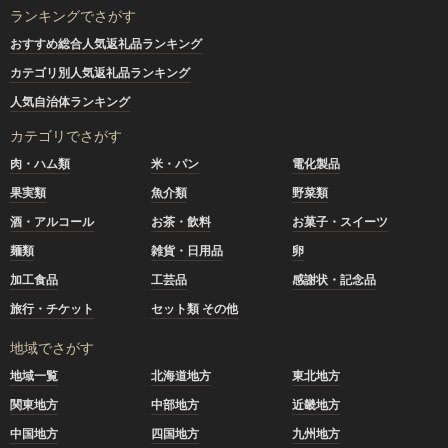
ランキングでさがす
おすすめ総合人気返礼品ランキング
カテゴリ別人気返礼品ランキング
人気自治体ランキング
カテゴリでさがす
肉・ハム類
米・パン
電化製品
果実類
魚介類
野菜類
酒・アルコール
お茶・飲料
お菓子・スイーツ
麺類
雑貨・日用品
卵
加工食品
工芸品
感謝状・記念品
旅行・チケット
セット類 その他
地域でさがす
地域一覧
北海道地方
東北地方
関東地方
中部地方
近畿地方
中国地方
四国地方
九州地方