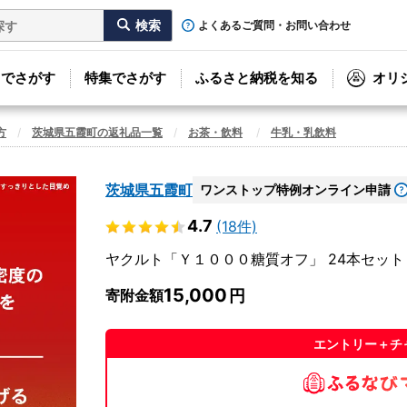
よくあるご質問・お問い合わせ
リでさがす
特集でさがす
ふるさと納税を知る
オリ
方
茨城県五霞町の返礼品一覧
お茶・飲料
牛乳・乳飲料
茨城県五霞町
ワンストップ特例オンライン申請
4.7
(18件)
ヤクルト「Ｙ１０００糖質オフ」 24本セット
15,000
寄附金額
エントリー＋チ