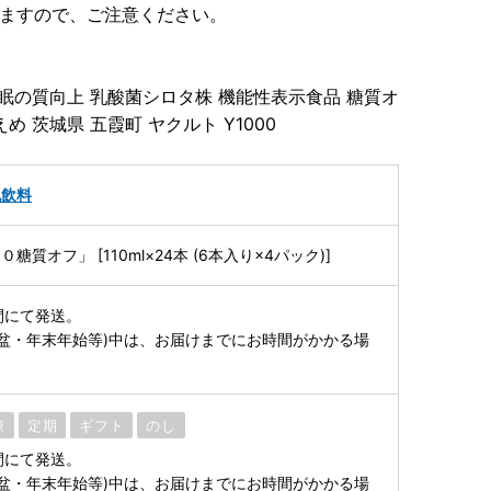
りますので、ご注意ください。
睡眠の質向上 乳酸菌シロタ株 機能性表示食品 糖質オ
えめ 茨城県 五霞町 ヤクルト Y1000
乳飲料
質オフ」 [110ml×24本 (6本⼊り×4パック)]
間にて発送。
お盆・年末年始等)中は、お届けまでにお時間がかかる場
凍
定期
ギフト
のし
間にて発送。
お盆・年末年始等)中は、お届けまでにお時間がかかる場