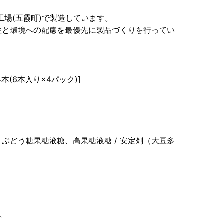
工場(五霞町)で製造しています。
性と環境への配慮を最優先に製品づくりを行ってい
本(6本入り×4パック)]
どう糖果糖液糖、高果糖液糖 / 安定剤（大豆多
。