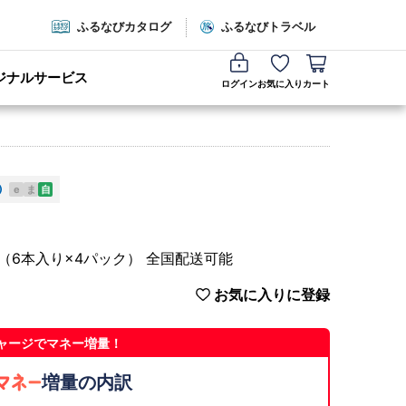
ふるなびカタログ
ふるなびトラベル
ジナルサービス
ログイン
お気に入り
カート
e
ま
自
（6本入り×4パック） 全国配送可能
お気に入りに登録
ャージでマネー増量！
増量の内訳