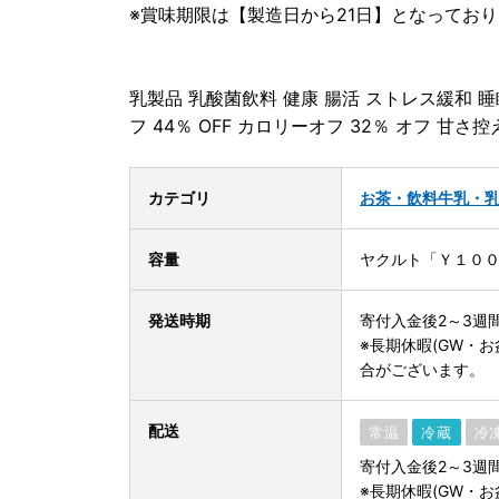
※賞味期限は【製造日から21日】となってお
乳製品 乳酸菌飲料 健康 腸活 ストレス緩和 
フ 44％ OFF カロリーオフ 32％ オフ 甘さ控
カテゴリ
お茶・飲料
牛乳・
容量
ヤクルト「Ｙ１０００糖
発送時期
寄付入金後2～3週
※長期休暇(GW・
合がございます。
配送
常温
冷蔵
冷
寄付入金後2～3週
※長期休暇(GW・