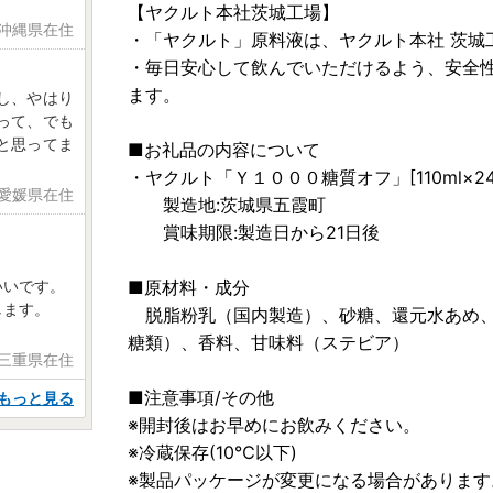
【ヤクルト本社茨城工場】
 沖縄県在住
・「ヤクルト」原料液は、ヤクルト本社 茨城
・毎日安心して飲んでいただけるよう、安全
ます。
し、やはり
って、でも
と思ってま
■お礼品の内容について
・ヤクルト「Ｙ１０００糖質オフ」[110ml×24
 愛媛県在住
製造地:茨城県五霞町
賞味期限:製造日から21日後
いいです。
■原材料・成分
します。
脱脂粉乳（国内製造）、砂糖、還元水あめ、ぶ
糖類）、香料、甘味料（ステビア）
 三重県在住
■注意事項/その他
もっと見る
※開封後はお早めにお飲みください。
※冷蔵保存(10℃以下)
※製品パッケージが変更になる場合があります