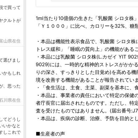
税で買って
1ml当たり10億個の生きた「乳酸菌 シロタ
ヤクルトが
「Ｙ１０００」に比べ、カロリーを32%、糖
 富山県在住
・本品は機能性表示食品で、乳酸菌 シロタ株
トレス緩和」「睡眠の質向上」の機能がある
・本品には乳酸菌 シロタ株(L.カゼイ YIT 90
て選びまし
9029)には、一時的な精神的ストレスがかか
りの深さ、すっきりとした目覚め)を高める機
いかもしれ
境を改善する機能があることが報告されてい
が、思った
・「食生活は、主食、主菜、副菜を基本に、
・本品は、事業者の責任において特定の保健
 石川県在住
者庁長官に届出されたものです。ただし、特
査を受けたものではありません。(届出番号:J72
・本品は、疾病の診断、治療、予防を目的と
してどうし
いいかなと
すしこれで
■生産者の声