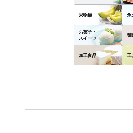
果物類
魚
お菓子・
麺
スイーツ
加工食品
工