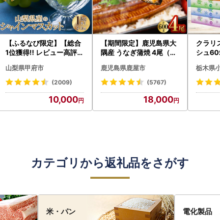
【ふるなび限定】【総合
【期間限定】鹿児島県大
クラリ
1位獲得!! レビュー高評価
隅産 うなぎ蒲焼 4尾（60
シュ60
★】〈2026年度配送分
0g） KN007-004-04-
0枚))
山梨県甲府市
鹿児島県鹿屋市
栃木県
〉山梨県産 シャインマス
cp18 うなぎ 鰻 魚 惣菜 総
ト)【
カット 2～3房（1.0kg以
菜
・沖縄県
(2009)
(5767)
上）シャイン フルーツ F
10,000
18,000
N-Limited-SP
カテゴリから返礼品をさがす
米・パン
電化製品