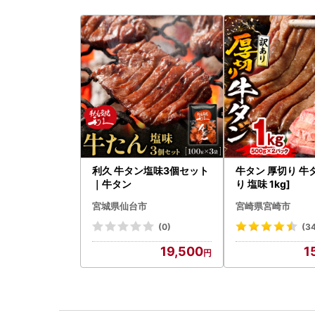
利久 牛タン塩味3個セット
牛タン 厚切り 牛
｜牛タン
り 塩味 1kg]
宮城県仙台市
宮崎県宮崎市
(0)
(3
19,500
1