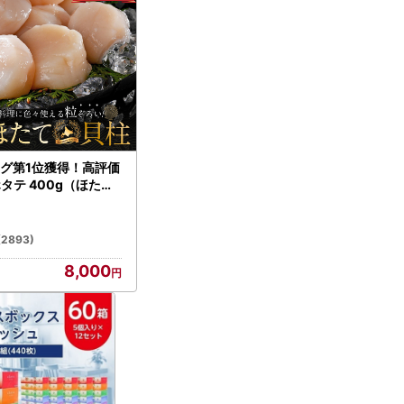
グ第1位獲得！高評価
ホタテ 400g（ほたて
）
(2893)
8,000