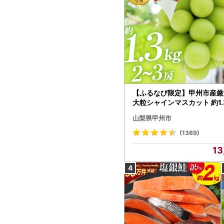
【ふるなび限定】甲州市産厳
大粒シャインマスカット 約1.3
～3房【2026年発送】（MG）
山梨県甲州市
472 FN-Limited-VO シャ
カット フルーツ
(1369)
13