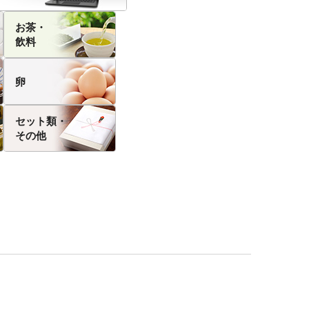
お茶・
飲料
卵
セット類・
その他