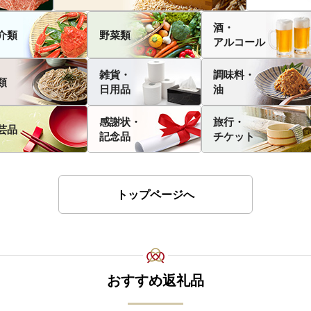
酒・
介類
野菜類
アルコール
雑貨・
調味料・
類
日用品
油
感謝状・
旅行・
芸品
記念品
チケット
トップページへ
おすすめ返礼品