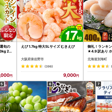
選旬の
えび 1.7kg 特大5Lサイズ むきえび
御礼！ランキン
kg 2
★4.9 訳あり 
B12-
帆立 貝柱 冷凍 
大阪府泉佐野市
北海道別海町
インマス
(396)
,000
9,000