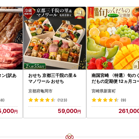
タン[訳あ
おせち 京都三千院の里＆
南国宮崎 〈特選〉旬の
マノワール おせち
だもの定期便 12ヵ月コ
ス【F84-25】
京都府亀岡市
宮崎県新富町
48)
(123)
(9)
5,000
59,000
261,00