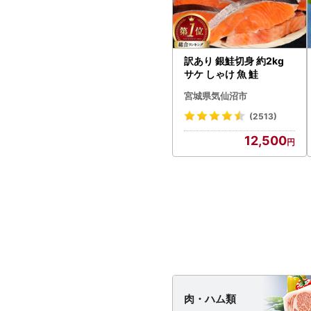
訳あり 銀鮭切身 約2kg
サケ しゃけ 魚 鮭
宮城県気仙沼市
(2513)
12,500
肉・
ハム類