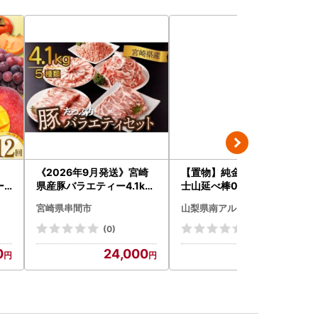
く
《2026年9月発送》宮崎
【置物】純金製(Ｋ２４) 富
ー
県産豚バラエティー4.1kg
士山延べ棒0.5グラム ALP
セット_K033-057-2609
BK181
宮崎県串間市
山梨県南アルプス市
(0)
(0)
0
24,000
105,000