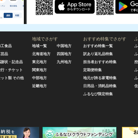
地域でさがす
おすすめ特集でさがす
加工食品
地域一覧
中国地方
おすすめ特集一覧
ふ
工芸品
北海道地方
四国地方
訳あり返礼品特集
ふ
感謝状・記念品
東北地方
九州地方
担当者おすすめ特集
控
旅行・チケット
関東地方
定期便特集
ふ
セット類 その他
中部地方
地元が誇る家電特集
ふ
近畿地方
日用品・消耗品特集
住
ふるなび限定特集