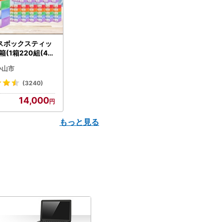
スボックスティッ
箱(1箱220組(44
(5個入り×12セッ
小山市
配送不可地域：離島
】【1256759】
(3240)
14,000
もっと見る