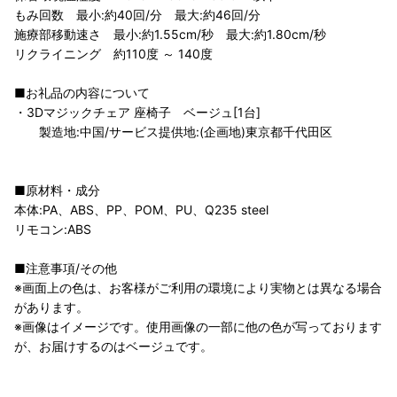
もみ回数 最小:約40回/分 最大:約46回/分
施療部移動速さ 最小:約1.55cm/秒 最大:約1.80cm/秒
リクライニング 約110度 ～ 140度
■お礼品の内容について
・3Dマジックチェア 座椅子 ベージュ[1台]
製造地:中国/サービス提供地:(企画地)東京都千代田区
■原材料・成分
本体:PA、ABS、PP、POM、PU、Q235 steel
リモコン:ABS
■注意事項/その他
※画面上の色は、お客様がご利用の環境により実物とは異なる場合
があります。
※画像はイメージです。使用画像の一部に他の色が写っております
が、お届けするのはベージュです。