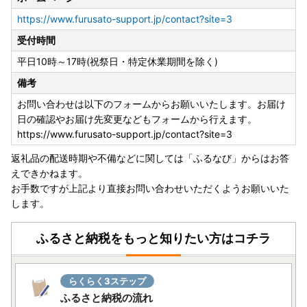
〒134-8691
https://www.furusato-support.jp/contact?site=3
日本郵便株式会社 葛西郵便局私書箱第39号AT
受付時間
東京都千代田区 ワンストップ特例申請窓口
平日10時～17時(祝祭日・特定休業期間を除く)
備考
お問い合わせは以下のフォームからお願いいたします。お届け
日の確認やお届け先変更などもフォームから行えます。
https://www.furusato-support.jp/contact?site=3
返礼品の配送時期や不備などに関しては「ふるなび」からはお答
えできかねます。
お手数ですが上記より直接お問い合わせいただくようお願いいた
します。
ふるさと納税をもっと知りたい方はコチラ
らくらく3ステップ
ふるさと納税の流れ