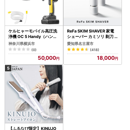
ケルヒャーモバイル高圧洗
ReFa SKIM SHAVER 家電
浄機 OC 5 Handy（ハンデ
シェーバー カミソリ 剃刀
ィジェット） APV0006
シェーバー
神奈川県横浜市
愛知県名古屋市
(0)
(418)
50,000
18,000
【ふるなび限定】KINUJO