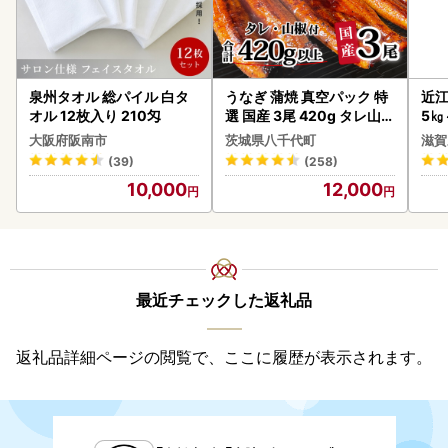
泉州タオル 総パイル 白タ
うなぎ 蒲焼 真空パック 特
近江
オル 12枚入り 210匁
選 国産 3尾 420g タレ山椒
5㎏
付き うな重 ひつまぶし 訳
菜 
大阪府阪南市
茨城県八千代町
滋賀
あり 茨城 ウナギ 鰻 個包装
(39)
(258)
人気 美味しい 小分け 八千
10,000
12,000
代町
最近チェックした返礼品
返礼品詳細ページの閲覧で、ここに履歴が表示されます。