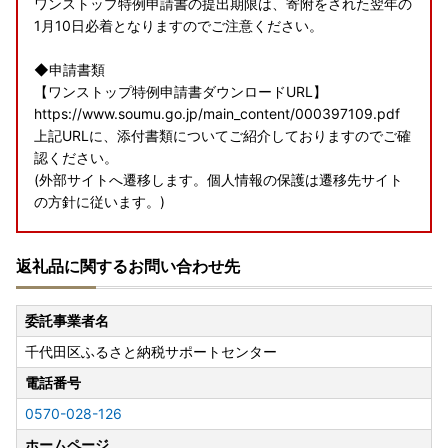
ワンストップ特例申請書の提出期限は、寄附をされた翌年の
1月10日必着となりますのでご注意ください。
◆申請書類
【ワンストップ特例申請書ダウンロードURL】
https://www.soumu.go.jp/main_content/000397109.pdf
上記URLに、添付書類についてご紹介しておりますのでご確
認ください。
(外部サイトへ遷移します。個人情報の保護は遷移先サイト
の方針に従います。)
◆電子申請
返礼品に関するお問い合わせ先
【ふるさとPASS】ワンストップ特例制度の手続きをスマホ
でできるサービス
https://www.furusato-pass.jp/static/about
委託事業者名
上記URLに、電子申請についてご紹介しておりますのでご確
千代田区ふるさと納税サポートセンター
認ください。
(外部サイトへ遷移します。個人情報の保護は遷移先サイト
電話番号
の方針に従います。)
0570-028-126
◆送付先
ホームページ