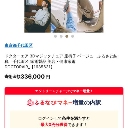
東京都千代田区
ドクターエア 3Dマジックチェア 座椅子 ベージュ ふるさと納
税 千代田区_家電製品 美容・健康家電
DOCTORAIR_【1635631】
336,000
寄附金額
エントリー＋チャージでマネー増量！
増量の内訳
ログインして
条件を満たすと
最大0円分獲得
できます！