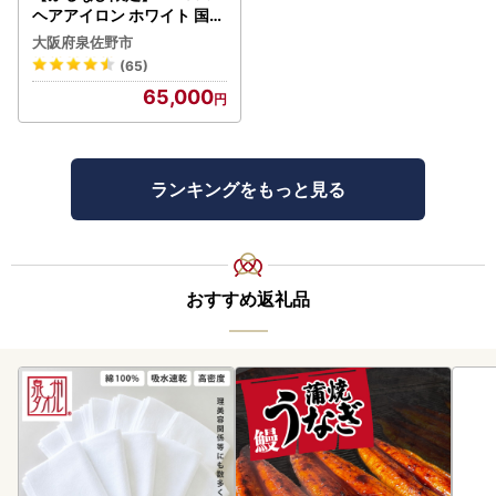
ヘアアイロン ホワイト 国内
製造 FN-Limited-PR
大阪府泉佐野市
(65)
65,000
ランキングをもっと見る
おすすめ返礼品