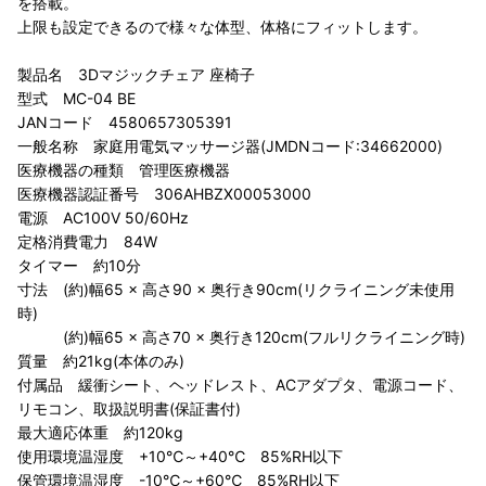
を搭載。
上限も設定できるので様々な体型、体格にフィットします。
製品名 3Dマジックチェア 座椅子
型式 MC-04 BE
JANコード 4580657305391
一般名称 家庭用電気マッサージ器(JMDNコード:34662000)
医療機器の種類 管理医療機器
医療機器認証番号 306AHBZX00053000
電源 AC100V 50/60Hz
定格消費電力 84W
タイマー 約10分
寸法 (約)幅65 × 高さ90 × 奥行き90cm(リクライニング未使用
時)
(約)幅65 × 高さ70 × 奥行き120cm(フルリクライニング時)
質量 約21kg(本体のみ)
付属品 緩衝シート、ヘッドレスト、ACアダプタ、電源コード、
リモコン、取扱説明書(保証書付)
最大適応体重 約120kg
使用環境温湿度 +10℃～+40℃ 85%RH以下
保管環境温湿度 -10℃～+60℃ 85%RH以下