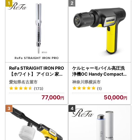
ReFa STRAIGHT IRON PRO
ケルヒャーモバイル高圧洗
【ホワイト】 アイロン 家電
浄機OC Handy Compact
美容 リファ アイロン
（ハンディエア） APV000
愛知県名古屋市
神奈川県横浜市
7
(173)
(1)
77,000
50,000