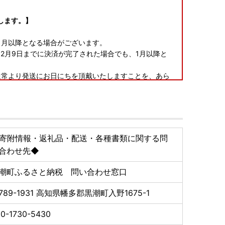
します。】
6年1月以降となる場合がございます。
2月9日までに決済が完了された場合でも、1月以降と
通常より発送にお日にちを頂戴いたしますことを、あら
て◆
寄附情報・返礼品・配送・各種書類に関する問
合わせ先◆
のでご注意ください。
潮町ふるさと納税 問い合わせ窓口
。
は4日を要します。また、土日祝日の配達はされませんの
789-1931
高知県幡多郡黒潮町入野1675-1
0-1730-5430
寄附