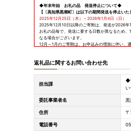
◆年末年始 お礼の品 発送停止について◆
【〔高知県黒潮町〕は以下の期間発送を停止いた
2025年12月25日（木）～2026年1月4日（日）
2025年12月10日以降のご寄附は、発送が202
お礼の品毎で、発送に要する日数が異なるため、1
なる場合がございます。
12月～1月のご寄附は、お申込みの増加に伴い、
かじめご了承ください。
＝＝＝＝＝＝＝＝＝＝＝＝＝＝＝＝＝＝＝＝＝＝
返礼品に関するお問い合わせ先
◆年末年始 ワンストップ特例申請書類送付につい
ワンストップ特例申請および変更届
◆
【申請期限 ご寄附の翌年1月10日】
担当課
い
書面申請の場合【【1月10日必着】】となります
委託事業者名
黒
※土日祝日にかかわらず、1月10日必着となります
※〔普通郵便〕の配達は、郵送日を含め3日また
住所
〒
でご注意ください。
電話番号
05
≪ご注意ください≫ 12月25日～12月31日のご