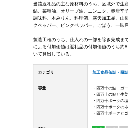
当該返礼品の主な原材料のうち、区域外で生
鮎、菜種油、オリーブ油、ニンニク、赤唐辛
調味料、本みりん、料理酒、寒天加工品、山
クペッパー、ピンクペッパー、ごぼう、一味唐
製造工程のうち、仕入れの一部を除き完成ま
による付加価値は返礼品の付加価値のうち約6
いて算出している。
カテゴリ
加工食品
缶詰・瓶
容量
・四万十の鮎 ガーリ
・四万十の鮎と生姜の
・四万十ポークの塩胡
・四万十ポークのネギ
・四万十ポークとゴボ