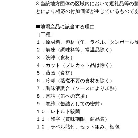
3 当該地方団体の区域内において返礼品等の
とにより相応の付加価値が生じているもので
■地場産品に該当する理由
［工程］
１．原材料、包材（缶、ラベル、ダンボール
２．解凍（調味料等、常温品除く）
３．洗浄（食材）
４．カット（プレカット品は除く）
５．蒸煮（食材）
６．冷却（蒸煮不要の食材を除く）
７．調味液調合（ソースにより加熱）
８．肉詰（缶への充填）
９．巻締（缶詰としての密封）
１０．レトルト殺菌
１１．印字（賞味期限、商品名）
１２．ラベル貼付、セット組み、梱包