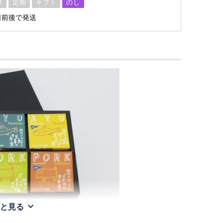
凍
定期
ギフト
のし
日前後で発送
と見る