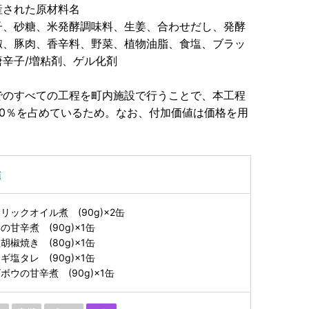
産された原材料名
子、砂糖、米発酵調味料、生姜、合わせだし、発酵
椒、豚肉、香辛料、野菜、植物油脂、食塩、ブラッ
辛子/増粘剤、ゲル化剤
でのすべての工程を町内施設で行うことで、本工程
0％を占めているため。なお、付加価値は価格を用
詰
ックオイル煮 (90g)×2缶
甘辛煮 (90g)×1缶
椒焼き (80g)×1缶
塩タレ (90g)×1缶
ウの甘辛煮 (90g)×1缶