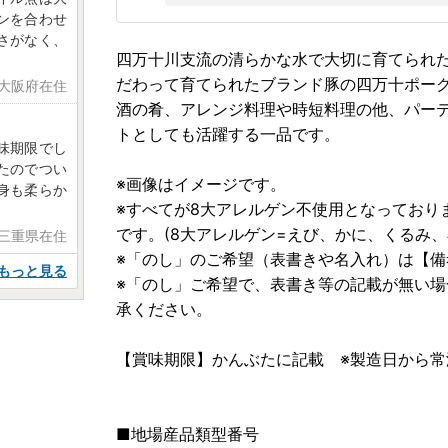
ンを合わせ
さがなく、
四万十川支流の清らかな水で大切に育てられ
だわって育てられたブランド豚の四万十ポー
 大阪府在住
酒の肴、アレンジ料理や時短料理の他、パー
トとしても活躍する一品です。
味期限でし
たのでつい
※画像はイメージです。
身も柔らか
※すべてが8大アレルゲン不使用となっており
です。(8大アレルゲン=えび、かに、くるみ、
 三重県在住
※「のし」のご希望（表書きや名入れ）は【
もっと見る
※「のし」ご希望で、表書き等の記載が無い場
承ください。
【賞味期限】かんぶたに記載 ※製造日から常
■地場産品類型番号