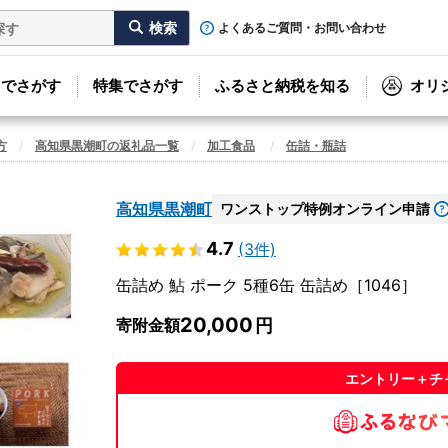
よくあるご質問・お問い合わせ
リでさがす
特集でさがす
ふるさと納税を知る
オリ
方
高知県黒潮町の返礼品一覧
加工食品
缶詰・瓶詰
高知県黒潮町
ワンストップ特例オンライン申請
4.7
(3件)
缶詰め 鮎 ポーク 5種6缶 缶詰め［1046］
20,000
寄附金額
エントリー＋チ