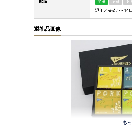
配送
常温
冷蔵
冷
通年／決済から14
返礼品画像
もっ