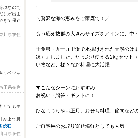
冷凍なので
だしが出ま
＼贅沢な海の恵みをご家庭で！／
できて保存
食べ応え抜群の大きめサイズをメインに、中
神奈川県在住
千葉県・九十九里浜で水揚げされた天然のは
凍）』しました。たっぷり使える2kgセット（
い物など、様々なお料理に大活躍！
キャベツを
 埼玉県在住
▼こんなシーンにおすすめ
お祝い・贈答・ギフトに！
もとても美
ひなまつりやお正月、おせち料理、節句など
汁が出て最
を読む
ご自宅用のお取り寄せ海鮮としても人気！
 山口県在住