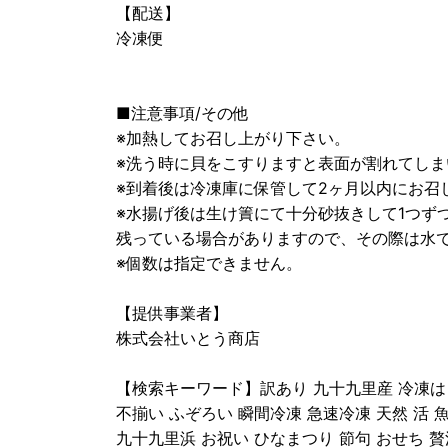
【配送】
冷凍便
■注意事項/その他
※加熱してお召し上がり下さい。
※洗う時に貝をこすりますと表面が割れてし
※到着後は冷凍庫に保管して2ヶ月以内にお召
※水揚げ後は生け簀にて十分砂抜きして1つず
残っている場合がありますので、その際は水
※個数は指定できません。
【提供事業者】
株式会社いとう商店
【検索キーワード】訳あり 九十九里産 冷凍はまぐ
不揃い ふぞろい 瞬間冷凍 急速冷凍 天然 活 魚
九十九里浜 お祝い ひなまつり 節句 おせち 贅