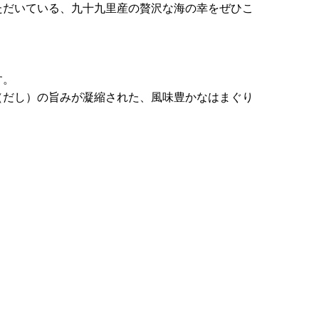
ただいている、九十九里産の贅沢な海の幸をぜひこ
す。
（だし）の旨みが凝縮された、風味豊かなはまぐり