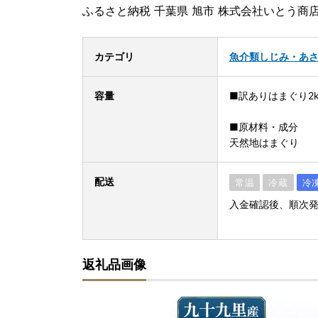
ふるさと納税 千葉県 旭市 株式会社いとう商店 asa
カテゴリ
魚介類
しじみ・あ
容量
■訳ありはまぐり2k
■原材料・成分
天然地はまぐり
配送
常温
冷蔵
冷
入金確認後、順次
返礼品画像