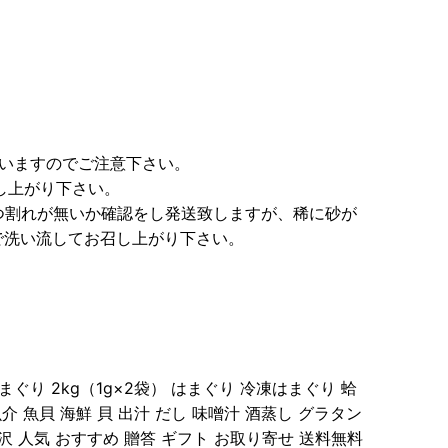
まいますのでご注意下さい。
し上がり下さい。
つ割れが無いか確認をし発送致しますが、稀に砂が
で洗い流してお召し上がり下さい。
り 2kg（1g×2袋） はまぐり 冷凍はまぐり 蛤
介 魚貝 海鮮 貝 出汁 だし 味噌汁 酒蒸し グラタン
沢 人気 おすすめ 贈答 ギフト お取り寄せ 送料無料