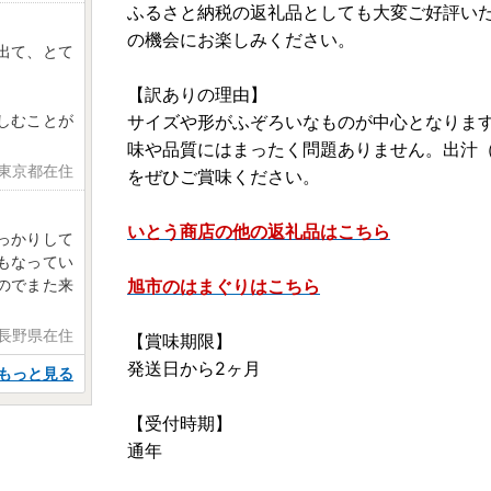
ふるさと納税の返礼品としても大変ご好評い
の機会にお楽しみください。
出て、とて
【訳ありの理由】
しむことが
サイズや形がふぞろいなものが中心となりま
味や品質にはまったく問題ありません。出汁
 東京都在住
をぜひご賞味ください。
いとう商店の他の返礼品はこちら
っかりして
もなってい
のでまた来
旭市のはまぐりはこちら
 長野県在住
【賞味期限】
発送日から2ヶ月
もっと見る
【受付時期】
通年