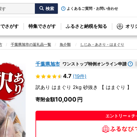
よくあるご質問・お問い合わせ
リでさがす
特集でさがす
ふるさと納税を知る
オリ
方
千葉県旭市の返礼品一覧
魚介類
しじみ・あさり・はまぐり
千葉県旭市
ワンストップ特例オンライン申請
4.7
(19件)
訳あり はまぐり 2kg 砂抜き 【 はまぐり 】
10,000
寄附金額
エントリー＋チ