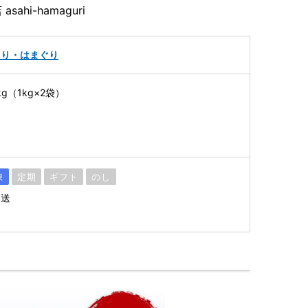
hi-hamaguri
さり・はまぐり
g（1kg×2袋）
凍
定期
ギフト
のし
発送