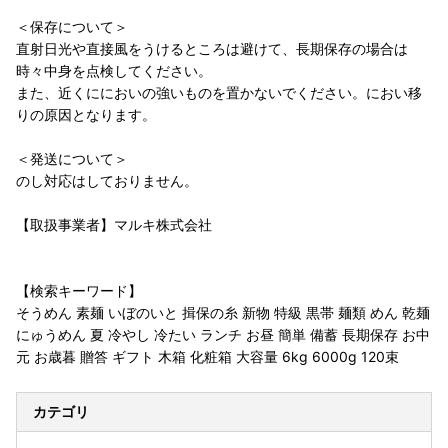
＜保存について＞
直射日光や直接風をうけるところは避けて、長期保存の場合は
時々中身を点検してください。
また、近くににおいの強いものを置かないでください。におい移
りの原因となります。
＜発送について＞
のし対応はしておりません。
【取扱事業者】マルキ株式会社
【検索キーワード】
そうめん 素麺 いぼのいと 揖保の糸 新物 特級 黒帯 麺類 めん 乾麺
にゅうめん 夏 冷やし 冷たい ランチ お昼 簡単 備蓄 長期保存 お中
元 お歳暮 贈答 ギフト 木箱 化粧箱 大容量 6kg 6000g 120束
カテゴリ