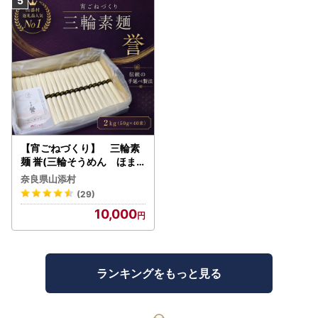
【宵ごねづくり】 三輪素
麺 誉(三輪そうめん ほま
れ) 2kg(50g×40束)
奈良県山添村
(29)
10,000
ランキングをもっと見る