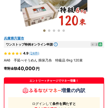
兵庫県宍粟市
ワンストップ特例オンライン申請
e
ま
自
4.9
(24件)
AA6 手延べそうめん 揖保乃糸 特級品 6kg 120束
40,000
寄附金額
エントリー＋チャージでマネー増量！
増量の内訳
ログインして
条件を満たすと