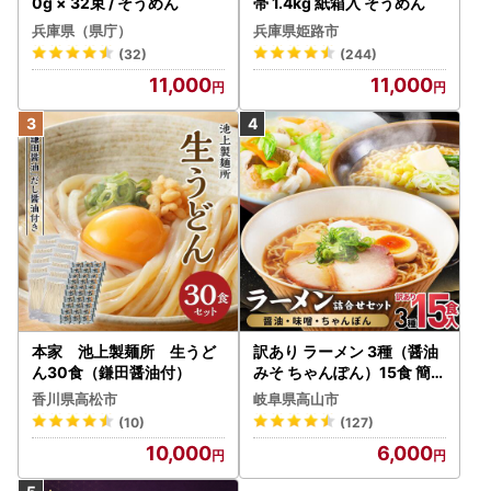
0g × 32束 / そうめん
帯 1.4kg 紙箱入 そうめん
兵庫県（県庁）
兵庫県姫路市
(32)
(244)
11,000
11,000
本家 池上製麺所 生うど
訳あり ラーメン 3種（醤油
ん30食（鎌田醤油付）
みそ ちゃんぽん）15食 簡易
包装 訳あり ラーメン JM00
香川県高松市
岐阜県高山市
2
(10)
(127)
10,000
6,000