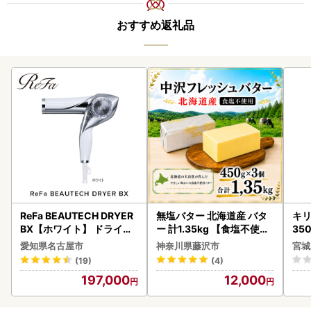
おすすめ返礼品
ReFa BEAUTECH DRYER
無塩バター 北海道産 バタ
キリ
BX【ホワイト】 ドライヤ
ー 計1.35kg 【食塩不使用
35
ー 美容 家電 ドライヤー リ
】
ーハ
愛知県名古屋市
神奈川県藤沢市
宮城
ファ
(19)
(4)
197,000
12,000