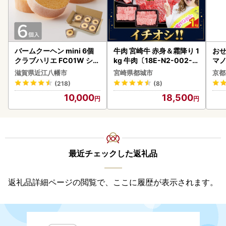
バームクーヘン mini 6個
牛肉 宮崎牛 赤身＆霜降り 1
おせ
クラブハリエ FC01W シェ
kg 牛肉〔18E-N2-002-1
マノ
アボックス バウムクーヘ
kg-S4A6-CF〕
滋賀県近江八幡市
宮崎県都城市
京都
ン
(218)
(8)
10,000
18,500
最近チェックした返礼品
返礼品詳細ページの閲覧で、ここに履歴が表示されます。