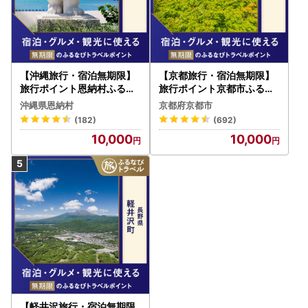
【沖縄旅行・宿泊無期限】
【京都旅行・宿泊無期限】
旅行ポイント恩納村ふるな
旅行ポイント京都市ふるな
びトラベルポイント
びトラベルポイント
沖縄県恩納村
京都府京都市
(182)
(692)
10,000
10,000
【軽井沢旅行・宿泊無期限