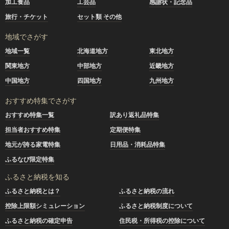
加工食品
工芸品
感謝状・記念品
旅行・チケット
セット類 その他
地域でさがす
地域一覧
北海道地方
東北地方
関東地方
中部地方
近畿地方
中国地方
四国地方
九州地方
おすすめ特集でさがす
おすすめ特集一覧
訳あり返礼品特集
担当者おすすめ特集
定期便特集
地元が誇る家電特集
日用品・消耗品特集
ふるなび限定特集
ふるさと納税を知る
ふるさと納税とは？
ふるさと納税の流れ
控除上限額シミュレーション
ふるさと納税制度について
ふるさと納税の確定申告
住民税・所得税の控除について