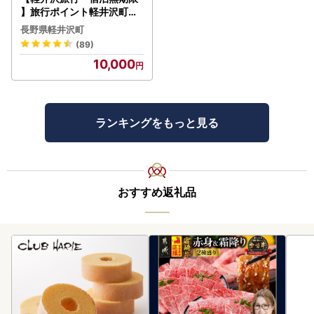
】旅行ポイント軽井沢町ふ
るなびトラベルポイント
長野県軽井沢町
(89)
10,000
ランキングをもっと見る
おすすめ返礼品