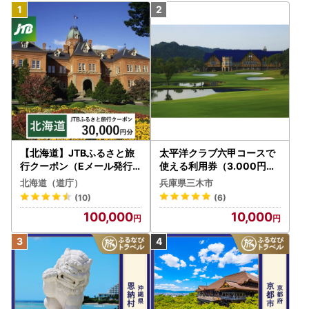
【北海道】JTBふるさと旅
太平洋クラブ六甲コースで
行クーポン（Eメール発行
使える利用券（3.000円分
）30,000円分 旅行 トラベ
）
北海道（道庁）
兵庫県三木市
ル 宿泊 人気 おすすめ JTB
(10)
(6)
W030T
100,000
10,000