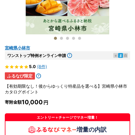
宮崎県小林市
ワンストップ特例オンライン申請
e
ま
自
5.0
(8件)
ふるなび限定
【有効期限なし！後からゆっくり特産品を選べる】宮崎県小林市
カタログポイント
10,000
寄附金額
エントリー＋チャージでマネー増量！
増量の内訳