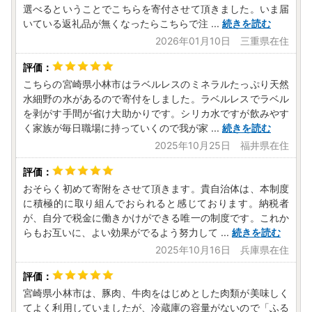
選べるということでこちらを寄付させて頂きました。いま届
いている返礼品が無くなったらこちらで注
...
続きを読む
2026年01月10日 三重県在住
こちらの宮崎県小林市はラベルレスのミネラルたっぷり天然
水細野の水があるので寄付をしました。ラベルレスでラベル
を剥がす手間が省け大助かりです。シリカ水ですが飲みやす
く家族が毎日職場に持っていくので我が家
...
続きを読む
2025年10月25日 福井県在住
おそらく初めて寄附をさせて頂きます。貴自治体は、本制度
に積極的に取り組んでおられると感じております。納税者
が、自分で税金に働きかけができる唯一の制度です。これか
らもお互いに、よい効果がでるよう努力して
...
続きを読む
2025年10月16日 兵庫県在住
宮崎県小林市は、豚肉、牛肉をはじめとした肉類が美味しく
てよく利用していましたが、冷蔵庫の容量がないので「ふる