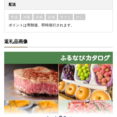
配送
常温
冷蔵
冷凍
定期
ギフト
のし
ポイントは寄附後、即時発行されます。
返礼品画像