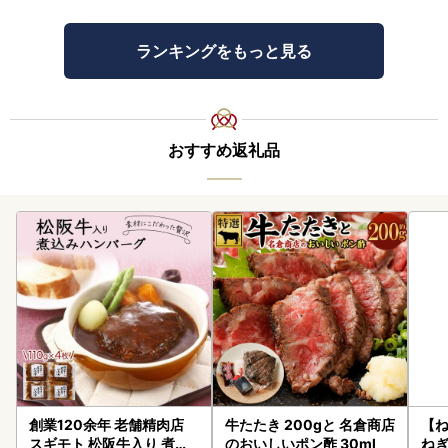
ランキングをもっと見る
おすすめ返礼品
創業120余年 老舗精肉店
牛たたき 200gと 名倉商店
【
スギモト 松阪牛入り 煮込
のおいしいポン酢 30ml
ねぎ