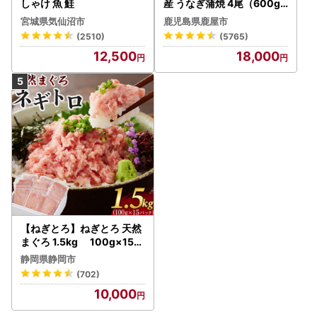
しゃけ 魚 鮭
産 うなぎ蒲焼 4尾（600g
） KN007-004-04-cp18
宮城県気仙沼市
鹿児島県鹿屋市
うなぎ 鰻 魚 惣菜 総菜
(2510)
(5765)
12,500
18,000
【ねぎとろ】ねぎとろ 天然
まぐろ 1.5kg 100g×15パ
ック
静岡県静岡市
(702)
10,000