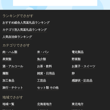
ランキングでさがす
おすすめ総合人気返礼品ランキング
カテゴリ別人気返礼品ランキング
人気自治体ランキング
カテゴリでさがす
肉・ハム類
米・パン
電化製品
果実類
魚介類
野菜類
酒・アルコール
お茶・飲料
お菓子・スイーツ
麺類
雑貨・日用品
卵
加工食品
工芸品
感謝状・記念品
旅行・チケット
セット類 その他
地域でさがす
地域一覧
北海道地方
東北地方