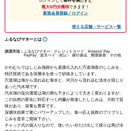
ログインして
条件を満たすと
最大0円分獲得
できます！
新規会員登録／ログイン
使える店舗・サービス一覧
ふるなびマネーとは
決済方法：
ふるなびマネー
クレジットカード
Amazon Pay
PayPay
楽天ペイ
d払い
銀行振込
郵便振替
その他
かわむらではしじみ漁師から直接仕入れた宍道湖産のしじみを、
特許技術である深層水を使って砂抜きしています。
宍道湖は海から流れ込む海水と、河川から流れ込む淡水が混じり
あった汽水湖です。
汽水湖の塩分濃度は湖の満ち干きによって大きく変わりますが、
この自然の変化に対応すべく内臓が発達したしじみは、大粒で旨
味があり、栄養も豊富です。
深層水効果で更にパワーアップした、食べ応え抜群のプリプリし
じみを是非ご賞味下さい。
チャック式の袋入りなので、使いたい分だけ出して残りは再び冷