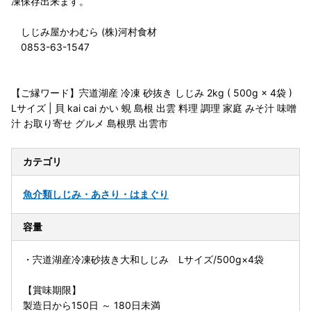
凍保存出来ます。
しじみ屋かわむら (株)河村食材
0853-63-1547
【ご縁ワード】宍道湖産 冷凍 砂抜き しじみ 2kg ( 500g × 4袋 )
Lサイズ | 貝 kai cai かい 蜆 島根 出雲 料理 調理 家庭 みそ汁 味噌
汁 お取り寄せ グルメ 島根県 出雲市
カテゴリ
魚介類
しじみ・あさり・はまぐり
容量
・宍道湖産冷凍砂抜き大和しじみ Lサイズ/500g×4袋
【賞味期限】
製造日から150日 ～ 180日未満