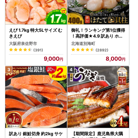
えび 1.7kg 特大5Lサイズ む
御礼！ランキング第1位獲得
きえび
！高評価★4.9 訳あり ホタ
テ 400g（ほたて 帆立 貝柱
大阪府泉佐野市
北海道別海町
冷凍 ）
(391)
(2892)
9,000
8,000
訳あり 銀鮭切身 約2kg サケ
【期間限定】鹿児島県大隅