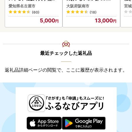
み ハンバーグ 110g×4枚
愛知県名古屋市
大阪府阪南市
宮城
惣菜 お取り寄せ グルメ ハ
(60)
(18)
ンバーグ 冷凍
5,000
13,000
最近チェックした返礼品
返礼品詳細ページの閲覧で、ここに履歴が表示されます。