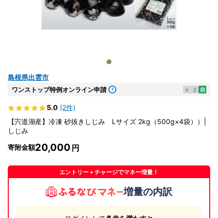
島根県出雲市
ワンストップ特例オンライン申請
e
ま
自
5.0
(2件)
【宍道湖産】冷凍 砂抜きしじみ Lサイズ 2kg（500g×4袋））|
しじみ
20,000
寄附金額
エントリー＋チャージでマネー増量！
増量の内訳