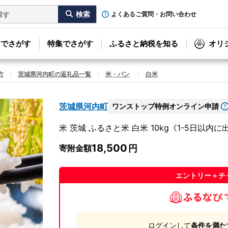
よくあるご質問・お問い合わせ
リでさがす
特集でさがす
ふるさと納税を知る
オリ
方
茨城県河内町の返礼品一覧
米・パン
白米
茨城県河内町
ワンストップ特例オンライン申請
米 茨城 ふるさと米 白米 10kg《1-5日以内
18,500
寄附金額
エントリー＋チ
ログインして
条件を満た