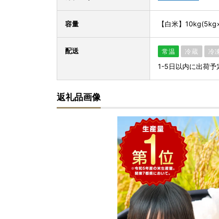
容量
【白米】10kg(5kg
配送
常温
冷蔵
冷
1-5日以内に出荷予
返礼品画像