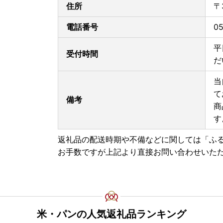
住所
〒
電話番号
0
平
受付時間
だ
当
て
備考
商
す
返礼品の配送時期や不備などに関しては「ふ
お手数ですが上記より直接お問い合わせいた
米・パンの人気返礼品ランキング