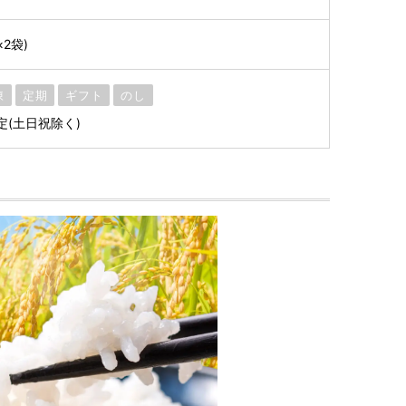
×2袋)
凍
定期
ギフト
のし
定(土日祝除く)