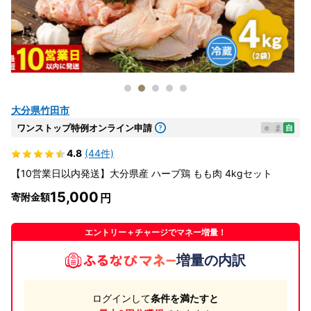
大分県竹田市
ワンストップ特例オンライン申請
e
ま
自
4.8
(44件)
【10営業日以内発送】大分県産 ハーブ鶏 もも肉 4kgセット
15,000
寄附金額
エントリー＋チャージでマネー増量！
増量の内訳
ログインして
条件を満たすと