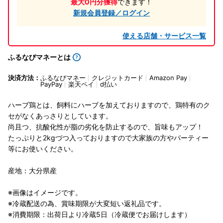
最大0円分獲得
できます！
新規会員登録／ログイン
使える店舗・サービス一覧
ふるなびマネーとは
決済方法：
ふるなびマネー
クレジットカード
Amazon Pay
PayPay
楽天ペイ
d払い
ハーブ鶏とは、飼料にハーブを加えておりますので、鶏特有のク
セがなくあっさりとしています。
尚且つ、抗酸化性が脂の劣化を防止するので、旨味もアップ！
たっぷりと2kgづつ入っておりますので大家族の方やパーティー
等にお使いください。
産地：大分県産
※画像はイメージです。
※冷蔵配送の為、賞味期限が大変短い返礼品です。
※消費期限：出荷日より冷蔵5日（冷蔵便でお届けします）