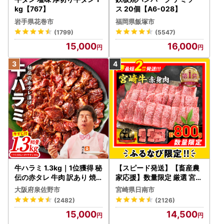
kg【767】
ス 20個【A6-028】
岩手県花巻市
福岡県飯塚市
(1799)
(5547)
15,000
16,000
牛ハラミ 1.3kg｜1位獲得 秘
【スピード発送】【畜産農
伝の赤タレ 牛肉 訳あり 焼
家応援】数量限定 厳選 宮崎
肉 BBQ
牛 赤身 焼肉 計800g FN-Li
大阪府泉佐野市
宮崎県日南市
mited-PR_BDV5-26-2W
(2482)
(2126)
15,000
14,500