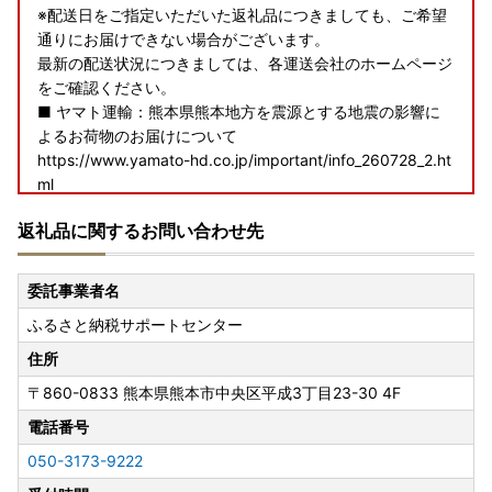
※配送日をご指定いただいた返礼品につきましても、ご希望
通りにお届けできない場合がございます。
最新の配送状況につきましては、各運送会社のホームページ
をご確認ください。
■ ヤマト運輸：熊本県熊本地方を震源とする地震の影響に
よるお荷物のお届けについて
https://www.yamato-hd.co.jp/important/info_260728_2.ht
ml
■ 佐川急便：令和8年熊本地震に伴う集配への影響について
返礼品に関するお問い合わせ先
https://www2.sagawa-exp.co.jp/information/detail/406/
■ 日本郵便（ゆうパック）：熊本県熊本地方を震源とする
地震の影響について
委託事業者名
https://www.post.japanpost.jp/newsrelease/pressrelease/
ふるさと納税サポートセンター
9879629480.html
寄附者の皆様にはご不便、ご迷惑をおかけし誠に申し訳ござ
住所
いませんが、何卒ご理解賜りますようお願い申し上げます。
〒860-0833
熊本県熊本市中央区平成3丁目23-30 4F
電話番号
＜寄附額変更のご案内＞
050-3173-9222
竹田市ふるさと納税を応援いただきありがとうございます。