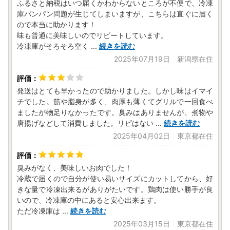
ふるさと納税はいつ届くかわからないところが不便で、冷凍
庫パンパン問題が生じてしまいますが、こちらは直ぐに届く
ので本当に助かります！
味も普通に美味しいのでリピートしています。
冷凍庫がそろそろ空く
...
続きを読む
2025年07月19日 新潟県在住
発送はとても早かったので助かりました。しかし味はイマイ
チでした。筋や脂身が多く、肉厚も薄くてグリルで一回食べ
ましたが物足りなかったです。臭みはありませんが、煮物や
唐揚げなどして消費しました。リピはない
...
続きを読む
2025年04月02日 東京都在住
臭みがなく、美味しいお肉でした！
冷蔵で届くので自分が使い易いサイズにカットしてから、好
きな量で冷凍出来るがありがたいです。鶏肉は使い勝手が良
いので、冷凍庫の中にあると安心出来ます。
ただ冷凍庫は
...
続きを読む
2025年03月15日 東京都在住