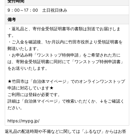
受付時間
一部返礼品につきましては2025年5月12日より寄附額を変更
いたしました。
9：00～17：00 土日祝日休み
予めご了承の上、お申込み頂きますようお願い申し上げま
備考
す。
・返礼品と、寄付金受領証明書等の書類は別送でお届けしま
＜オンラインワンストップ特例申請＞
す。
当自治体はオンラインワンストップ申請対象自治体です。
・ご入金を確認後、1か月以内に竹田市役所より受領証明書を
寄附後の申請など、オンラインにて対応が可能です。
郵送いたします。
複数自治体の寄附もまとめて申請ができ、変更届もオンライ
・お申込み時「ワンストップ特例申請」をご希望された方に
ン上で完結します。
は、寄附金受領証明書に同封にて「ワンストップ特例申請書」
をお送りいたします。
▼▼▼自治体マイページはこちらから▼▼▼
https://mypg.jp/
★竹田市は「自治体マイページ」でのオンラインワンストップ
申請に対応しています★
ご利用には登録が必要です。
詳細は「自治体マイページ」で検索いただくか、↓をご確認く
ださい。
https://mypg.jp/
返礼品の配送時期や不備などに関しては「ふるなび」からはお答