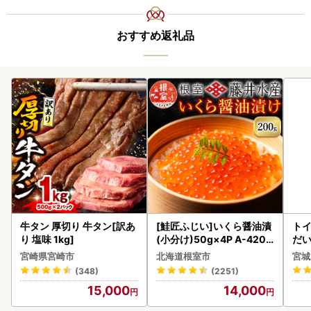
おすすめ返礼品
牛タン 厚切り 牛タン[訳あ
[鮭匠ふじい]いくら醤油漬
ト
り 塩味 1kg]
(小分け)50g×4P A-4209
だ
5
6ロ
宮崎県宮崎市
北海道根室市
宮城
(348)
(2251)
15,000
14,000