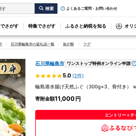
よくあるご質問・お問い合わせ
リでさがす
特集でさがす
ふるさと納税を知る
オリ
方
石川県輪島市の返礼品一覧
魚介類
フグ
石川県輪島市
ワンストップ特例オンライン申請
5.0
(2件)
輪島港水揚げ天然ふぐ（300g×3、骨付き） w
11,000
寄附金額
エントリー＋チ