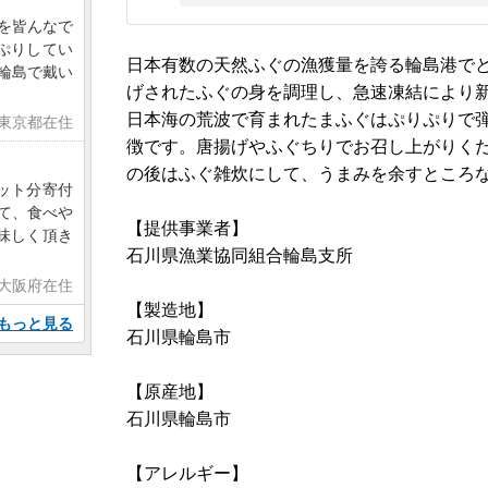
を皆んなで
ぷりしてい
日本有数の天然ふぐの漁獲量を誇る輪島港で
輪島で戴い
げされたふぐの身を調理し、急速凍結により
日本海の荒波で育まれたまふぐはぷりぷりで
 東京都在住
徴です。唐揚げやふぐちりでお召し上がりく
の後はふぐ雑炊にして、うまみを余すところ
ット分寄付
って、食べや
【提供事業者】
味しく頂き
石川県漁業協同組合輪島支所
 大阪府在住
【製造地】
もっと見る
石川県輪島市
【原産地】
石川県輪島市
【アレルギー】