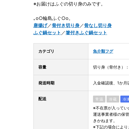
※お届けはふぐの切り身のみです。
｡o○輪島ふぐ○o。
唐揚げ
／
骨付き切り身
／
骨なし切り身
ふぐ鍋セット
／
箸付きふぐ鍋セット
カテゴリ
魚介類
フグ
容量
切り身（骨付き）：3
発送時期
入金確認後、1か月
配送
常温
冷蔵
冷
※不在票が入ってい
運送事業者様の保
きかねます。
※下記の場合により