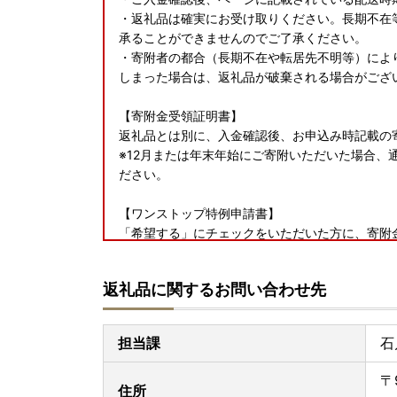
・返礼品は確実にお受け取りください。長期不在
承ることができませんのでご了承ください。
・寄附者の都合（長期不在や転居先不明等）によ
しまった場合は、返礼品が破棄される場合がござ
【寄附金受領証明書】
返礼品とは別に、入金確認後、お申込み時記載の
※12月または年末年始にご寄附いただいた場合、
ださい。
【ワンストップ特例申請書】
「希望する」にチェックをいただいた方に、寄附
※寄附申込みのキャンセル、返礼品の変更・返品
返礼品に関するお問い合わせ先
※お礼の品は協力事業者から直接発送いたします
の情報を提供しておりますので、予めご了承くだ
※ふるさと納税をされた方が受け取られた返礼品
担当課
石
います。
〒
＝＝＝＝＝＝＝＝＝＝＝＝＝＝＝＝＝＝＝＝＝＝
住所