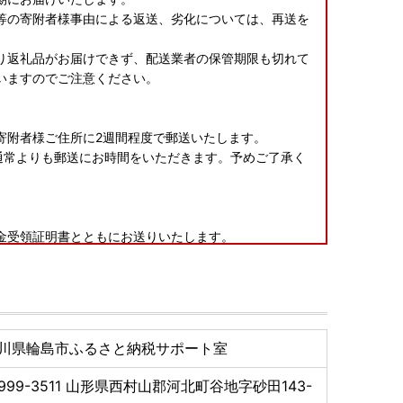
等の寄附者様事由による返送、劣化については、再送を
り返礼品がお届けできず、配送業者の保管期限も切れて
いますのでご注意ください。
寄附者様ご住所に2週間程度で郵送いたします。
通常よりも郵送にお時間をいただきます。予めご了承く
金受領証明書とともにお送りいたします。
はできません。あらかじめご了承ください。
。発送のために、協力事業者にも氏名・住所・電話番号
さい。
については、一時所得として課税対象となる場合がござ
川県輪島市ふるさと納税サポート室
999-3511
山形県西村山郡河北町谷地字砂田143-
＝＝