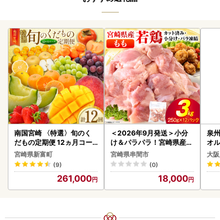
南国宮崎 〈特選〉旬のく
＜2026年9月発送＞小分
泉州
だもの定期便 12ヵ月コー
け＆パラパラ！宮崎県産鶏
オル
ス【F84-25】
ももカット合計3kg_K043
宮崎県新富町
宮崎県串間市
大阪
-009-2609
(9)
(0)
261,000
18,000