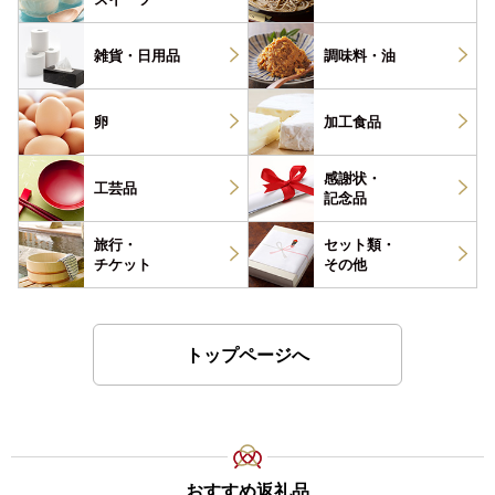
雑貨・
日用品
調味料・
油
卵
加工食品
感謝状・
工芸品
記念品
旅行・
セット類・
チケット
その他
トップページへ
おすすめ返礼品