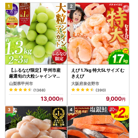
【ふるなび限定】甲州市産
えび 1.7kg 特大5Lサイズ む
厳選旬の大粒シャインマス
きえび
カット 約1.3kg 2～3房【2
山梨県甲州市
大阪府泉佐野市
026年発送】（MG）B12-
(1368)
(390)
472 FN-Limited-VO シャ
13,000
9,000
インマスカット フルーツ