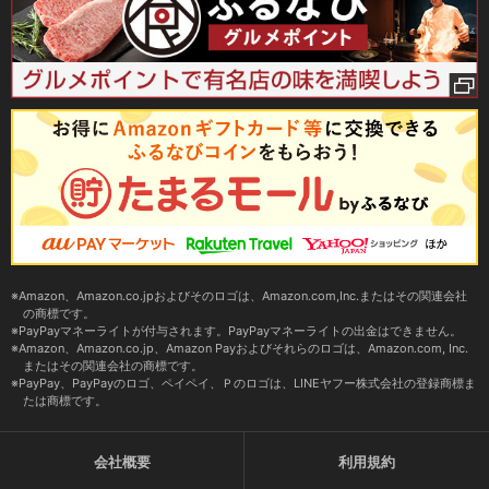
Amazon、Amazon.co.jpおよびそのロゴは、Amazon.com,Inc.またはその関連会社
の商標です。
PayPayマネーライトが付与されます。PayPayマネーライトの出金はできません。
Amazon、Amazon.co.jp、Amazon Payおよびそれらのロゴは、Amazon.com, Inc.
またはその関連会社の商標です。
PayPay、PayPayのロゴ、ペイペイ、Ｐのロゴは、LINEヤフー株式会社の登録商標ま
たは商標です。
会社概要
利用規約