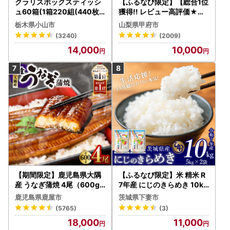
クラリスボックスティッシ
【ふるなび限定】【総合1位
ュ60箱(1箱220組(440枚))
獲得!! レビュー高評価★】
(5個入り×12セット)【配送
〈2026年度配送分〉山梨
栃木県小山市
山梨県甲府市
不可地域：離島・沖縄県】
県産 シャインマスカット 2
(3240)
(2009)
【1256759】
～3房（1.0kg以上）シャイ
14,000
10,000
ン フルーツ FN-Limited-S
P
【期間限定】鹿児島県大隅
【ふるなび限定】米 精米 R
産 うなぎ蒲焼 4尾（600g
7年産 にじのきらめき 10kg
） KN007-004-04-cp18
10月 FN-Limited-PR
鹿児島県鹿屋市
茨城県下妻市
うなぎ 鰻 魚 惣菜 総菜
(5765)
(3)
18,000
11,000