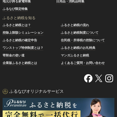
地元が誇る家電特集
日用品・消耗品特集
ふるなび限定特集
ふるさと納税を知る
ふるさと納税とは？
ふるさと納税の流れ
控除上限額シミュレーション
ふるさと納税制度について
ふるさと納税の確定申告
住民税・所得税の控除について
ワンストップ特例制度とは？
ふるさと納税のお礼特典
寄附金の使い道
マンガふるさと納税
企業版ふるさと納税とは
よくあるご質問・お問い合わせ
ふるなびオリジナルサービス