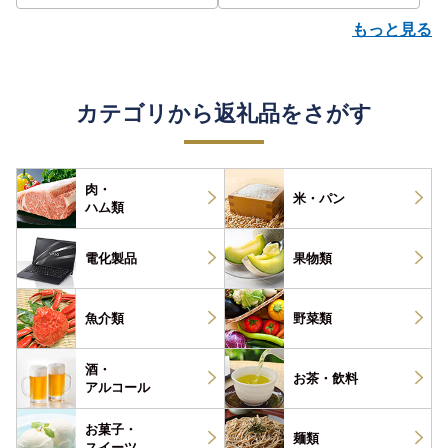
もっと見る
カテゴリから返礼品をさがす
肉・
米・パン
ハム類
電化製品
果物類
魚介類
野菜類
酒・
お茶・
飲料
アルコール
お菓子・
麺類
スイーツ