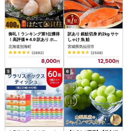
御礼！ランキング第1位獲得
訳あり 銀鮭切身 約2kg サケ
！高評価★4.9 訳あり ホタ
しゃけ 魚 鮭
テ 400g（ほたて 帆立 貝柱
北海道別海町
宮城県気仙沼市
冷凍 ）
(2892)
(2508)
8,000
12,500