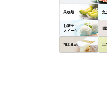
果物類
魚
お菓子・
麺
スイーツ
加工食品
工