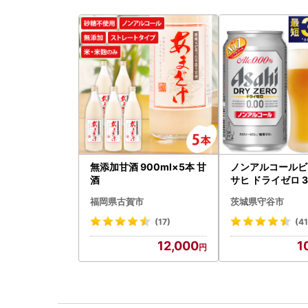
無添加甘酒 900ml×5本 甘
ノンアルコールビ
酒
サヒ ドライゼロ 35
本 ノンアル ビール 
福岡県古賀市
茨城県守谷市
守谷市
(17)
(4
12,000
1