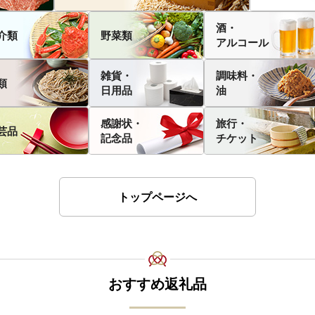
酒・
介類
野菜類
アルコール
雑貨・
調味料・
類
日用品
油
感謝状・
旅行・
芸品
記念品
チケット
トップページへ
おすすめ返礼品