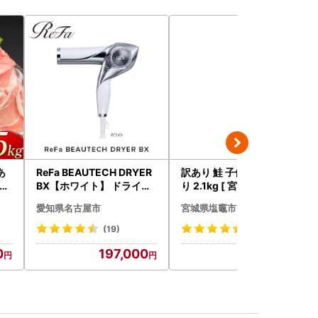
あ
ReFa BEAUTECH DRYER
訳あり 鮭 子供も安心 骨取
kg
BX【ホワイト】 ドライヤ
り 2.1kg [ 宮城県 塩竈市 ]
ー 美容 家電 ドライヤー リ
鮭
愛知県名古屋市
宮城県塩竈市
ファ
(19)
(135)
0
197,000
13,000