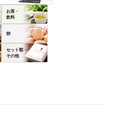
お茶・
飲料
卵
セット類・
その他