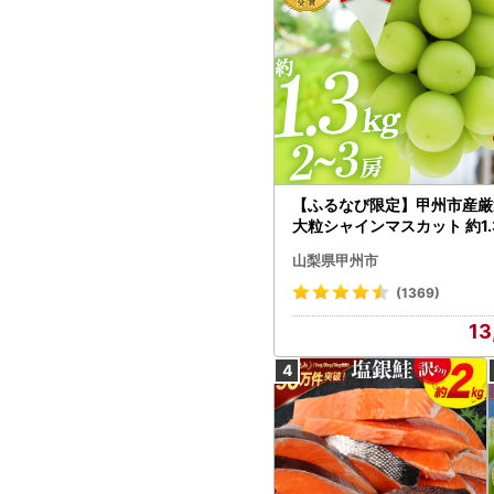
【ふるなび限定】甲州市産厳
大粒シャインマスカット 約1.3
～3房【2026年発送】（MG）
山梨県甲州市
472 FN-Limited-VO シャ
カット フルーツ
(1369)
13