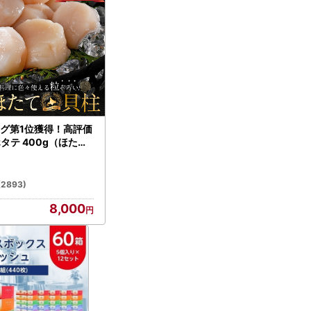
グ第1位獲得！高評価
ホタテ 400g（ほたて
）
(2893)
8,000