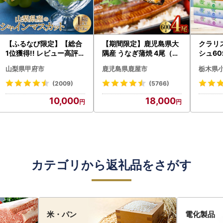
【ふるなび限定】【総合
【期間限定】鹿児島県大
クラリ
1位獲得!! レビュー高評価
隅産 うなぎ蒲焼 4尾（60
シュ60
★】〈2026年度配送分
0g） KN007-004-04-
0枚))
山梨県甲府市
鹿児島県鹿屋市
栃木県
〉山梨県産 シャインマス
cp18 うなぎ 鰻 魚 惣菜 総
ト)【
カット 2～3房（1.0kg以
菜
・沖縄県
(2009)
(5766)
上）シャイン フルーツ F
10,000
18,000
N-Limited-SP
カテゴリから返礼品をさがす
米・パン
電化製品