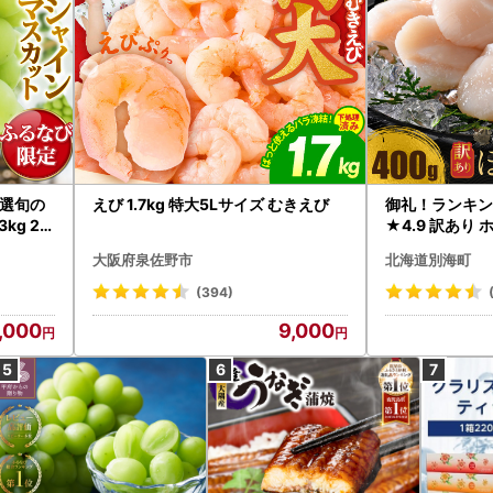
選旬の
えび 1.7kg 特大5Lサイズ むきえび
御礼！ランキン
kg 2
★4.9 訳あり 
B12-
帆立 貝柱 冷凍 
大阪府泉佐野市
北海道別海町
インマス
(394)
,000
9,000