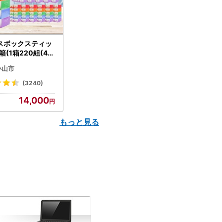
スボックスティッ
箱(1箱220組(44
(5個入り×12セッ
小山市
配送不可地域：離島
】【1256759】
(3240)
14,000
もっと見る