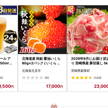
ール ア
北海道産 秋鮭 醤油いくら
2026年9月にお届け 訳
0ml 24
80g×2パック ( いくら イ
り 宮崎県産 豚切落し 5
asashi
クラ 魚卵 鮭 サケ さけ 鮭い
C325-2506-2609
北海道北見市
宮崎県新富町
くら 醤油漬け パック 北海
道産 ふるさと納税 秋鮭 )【
15)
(0)
(120)
233-0002】
0,500
17,000
23,00