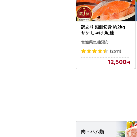
訳あり 銀鮭切身 約2kg
サケ しゃけ 魚 鮭
宮城県気仙沼市
(2511)
12,500
肉・
ハム類