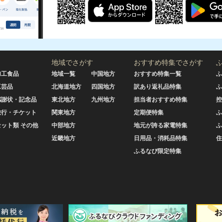
地域でさがす
おすすめ特集でさがす
加工食品
地域一覧
中国地方
おすすめ特集一覧
ふ
工芸品
北海道地方
四国地方
訳あり返礼品特集
ふ
感謝状・記念品
東北地方
九州地方
担当者おすすめ特集
控
旅行・チケット
関東地方
定期便特集
ふ
セット類 その他
中部地方
地元が誇る家電特集
ふ
近畿地方
日用品・消耗品特集
住
ふるなび限定特集