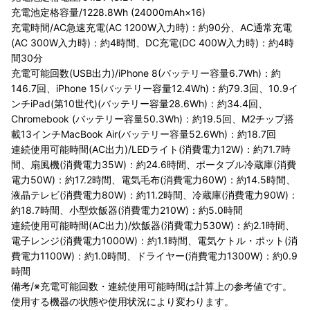
充電池定格容量/1228.8Wh (24000mAh×16)
充電時間/AC急速充電(AC 1200W入力時)：約90分、AC通常充電
(AC 300W入力時)：約4時間、DC充電(DC 400W入力時)：約4時
間30分
充電可能回数(USB出力)/iPhone 8(バッテリー容量6.7Wh)：約
146.7回、iPhone 15(バッテリー容量12.4Wh)：約79.3回、10.9イ
ンチiPad(第10世代)(バッテリー容量28.6Wh)：約34.4回、
Chromebook (バッテリー容量50.3Wh)：約19.5回、M2チップ搭
載13インチMacBook Air(バッテリー容量52.6Wh)：約18.7回
連続使用可能時間(AC出力)/LEDライト(消費電力12W)：約71.7時
間、扇風機(消費電力35W)：約24.6時間、ポータブル冷蔵庫(消費
電力50W)：約17.2時間、電気毛布(消費電力60W)：約14.5時間、
液晶テレビ(消費電力80W)：約11.2時間、冷蔵庫(消費電力90W)：
約18.7時間、小型炊飯器(消費電力210W)：約5.0時間
連続使用可能時間(AC出力)/炊飯器(消費電力530W)：約2.1時間、
電子レンジ(消費電力1000W)：約1.1時間、電気ケトル・ポット(消
費電力1100W)：約1.0時間、ドライヤー(消費電力1300W)：約0.9
時間
備考/※充電可能回数・連続使用可能時間は計算上の参考値です。
使用する機器の状態や使用状況により変わります。