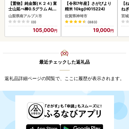
【置物】純金製(Ｋ２４) 富
【令和7年産】さがびより
【
士山延べ棒0.5グラム ALP
精米 10kg(H015224)
ねぎ
BK181
山梨県南アルプス市
佐賀県神埼市
宮城
(0)
(883)
105,000
19,000
最近チェックした返礼品
返礼品詳細ページの閲覧で、ここに履歴が表示されます。