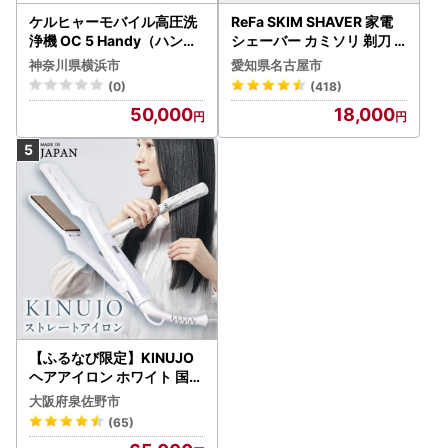
ケルヒャーモバイル高圧洗
ReFa SKIM SHAVER 家電
浄機 OC 5 Handy（ハンデ
シェーバー カミソリ 剃刀
ィジェット） APV0006
シェーバー
神奈川県横浜市
愛知県名古屋市
(0)
(418)
50,000
18,000
【ふるなび限定】KINUJO
ヘアアイロン ホワイト 国内
製造 FN-Limited-PR
大阪府泉佐野市
(65)