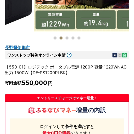
長野県伊那市
ワンストップ特例オンライン申請
e
ま
自
【550-01】ロジテック ポータブル電源 1200P 容量 1229Wh AC
出力 1500W【DE-PS1200PLBK】
550,000
寄附金額
エントリー＋チャージでマネー増量！
増量の内訳
ログインして
条件を満たすと
最大0円分獲得
できます！