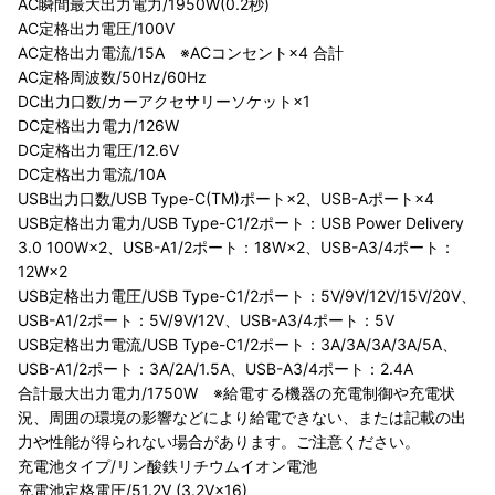
AC瞬間最大出力電力/1950W(0.2秒)
AC定格出力電圧/100V
AC定格出力電流/15A ※ACコンセント×4 合計
AC定格周波数/50Hz/60Hz
DC出力口数/カーアクセサリーソケット×1
DC定格出力電力/126W
DC定格出力電圧/12.6V
DC定格出力電流/10A
USB出力口数/USB Type-C(TM)ポート×2、USB-Aポート×4
USB定格出力電力/USB Type-C1/2ポート：USB Power Delivery
3.0 100W×2、USB-A1/2ポート：18W×2、USB-A3/4ポート：
12W×2
USB定格出力電圧/USB Type-C1/2ポート：5V/9V/12V/15V/20V、
USB-A1/2ポート：5V/9V/12V、USB-A3/4ポート：5V
USB定格出力電流/USB Type-C1/2ポート：3A/3A/3A/3A/5A、
USB-A1/2ポート：3A/2A/1.5A、USB-A3/4ポート：2.4A
合計最大出力電力/1750W ※給電する機器の充電制御や充電状
況、周囲の環境の影響などにより給電できない、または記載の出
力や性能が得られない場合があります。ご注意ください。
充電池タイプ/リン酸鉄リチウムイオン電池
充電池定格電圧/51.2V (3.2V×16)