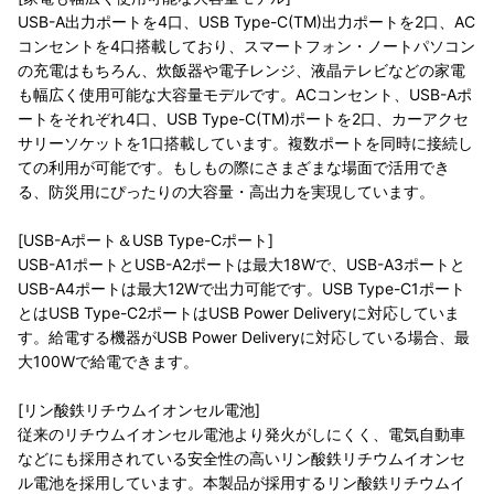
USB-A出力ポートを4口、USB Type-C(TM)出力ポートを2口、AC
コンセントを4口搭載しており、スマートフォン・ノートパソコン
の充電はもちろん、炊飯器や電子レンジ、液晶テレビなどの家電
も幅広く使用可能な大容量モデルです。ACコンセント、USB-Aポ
ートをそれぞれ4口、USB Type-C(TM)ポートを2口、カーアクセ
サリーソケットを1口搭載しています。複数ポートを同時に接続し
ての利用が可能です。もしもの際にさまざまな場面で活用でき
る、防災用にぴったりの大容量・高出力を実現しています。
[USB-Aポート＆USB Type-Cポート]
USB-A1ポートとUSB-A2ポートは最大18Wで、USB-A3ポートと
USB-A4ポートは最大12Wで出力可能です。USB Type-C1ポート
とはUSB Type-C2ポートはUSB Power Deliveryに対応していま
す。給電する機器がUSB Power Deliveryに対応している場合、最
大100Wで給電できます。
[リン酸鉄リチウムイオンセル電池]
従来のリチウムイオンセル電池より発火がしにくく、電気自動車
などにも採用されている安全性の高いリン酸鉄リチウムイオンセ
ル電池を採用しています。本製品が採用するリン酸鉄リチウムイ