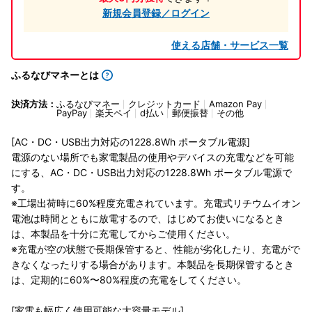
新規会員登録／ログイン
使える店舗・サービス一覧
ふるなびマネーとは
決済方法：
ふるなびマネー
クレジットカード
Amazon Pay
PayPay
楽天ペイ
d払い
郵便振替
その他
[AC・DC・USB出力対応の1228.8Wh ポータブル電源]
電源のない場所でも家電製品の使用やデバイスの充電などを可能
にする、AC・DC・USB出力対応の1228.8Wh ポータブル電源で
す。
※工場出荷時に60%程度充電されています。充電式リチウムイオン
電池は時間とともに放電するので、はじめてお使いになるとき
は、本製品を十分に充電してからご使用ください。
※充電が空の状態で長期保管すると、性能が劣化したり、充電がで
きなくなったりする場合があります。本製品を長期保管するとき
は、定期的に60%〜80%程度の充電をしてください。
[家電も幅広く使用可能な大容量モデル]