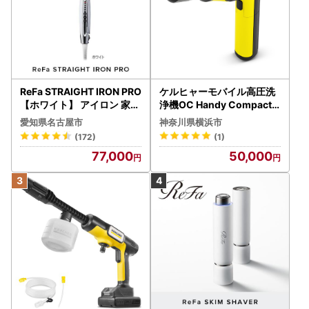
ReFa STRAIGHT IRON PRO
ケルヒャーモバイル高圧洗
【ホワイト】 アイロン 家電
浄機OC Handy Compact
美容 リファ アイロン
（ハンディエア） APV000
愛知県名古屋市
神奈川県横浜市
7
(172)
(1)
77,000
50,000