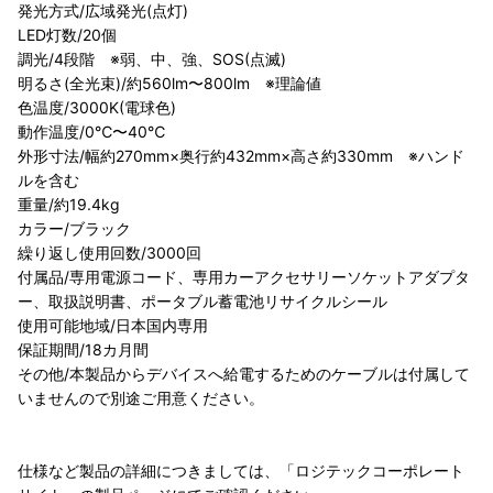
発光方式/広域発光(点灯)
LED灯数/20個
調光/4段階 ※弱、中、強、SOS(点滅)
明るさ(全光束)/約560lm〜800lm ※理論値
色温度/3000K(電球色)
動作温度/0℃〜40℃
外形寸法/幅約270mm×奥行約432mm×高さ約330mm ※ハンド
ルを含む
重量/約19.4kg
カラー/ブラック
繰り返し使用回数/3000回
付属品/専用電源コード、専用カーアクセサリーソケットアダプタ
ー、取扱説明書、ポータブル蓄電池リサイクルシール
使用可能地域/日本国内専用
保証期間/18カ月間
その他/本製品からデバイスへ給電するためのケーブルは付属して
いませんので別途ご用意ください。
仕様など製品の詳細につきましては、「ロジテックコーポレート