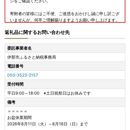
ジをご確認ください。
寄附者の皆様にはご不便、ご迷惑をおかけし誠に申し訳ござ
いませんが、何卒ご理解賜りますようお願い申し上げます。
返礼品に関するお問い合わせ先
■お盆休業期間のご案内～ふるさと納税・返礼品のお問い合
委託事業者名
わせについて～
伊那市ふるさと納税事務局
＝＝＝＝＝
電話番号
お盆休業期間
050-3523-2157
2026年8月11日（火）～8月16日（日）まで
＝＝＝＝＝
受付時間
平日9:00～18:00 ※土日祝祭日はお休みです
※休業期間中のお問い合わせに対するご返信は、8月17日
備考
（月）より順次対応させていただきます。
※万が一お届けした返礼品に不備があった際は、お写真をお
＝＝＝＝＝
撮りいただいておきますと幸いです。
お盆休業期間
2026年8月11日（火）～8月16日（日）まで
★返礼品の受付につきましては、随時受付しております。