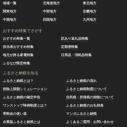
地域一覧
北海道地方
東北地方
関東地方
中部地方
近畿地方
中国地方
四国地方
九州地方
おすすめ特集でさがす
おすすめ特集一覧
訳あり返礼品特集
担当者おすすめ特集
定期便特集
地元が誇る家電特集
日用品・消耗品特集
ふるなび限定特集
ふるさと納税を知る
ふるさと納税とは？
ふるさと納税の流れ
控除上限額シミュレーション
ふるさと納税制度について
ふるさと納税の確定申告
住民税・所得税の控除について
ワンストップ特例制度とは？
ふるさと納税のお礼特典
寄附金の使い道
マンガふるさと納税
企業版ふるさと納税とは
よくあるご質問・お問い合わせ