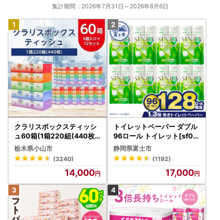
集計期間：2026年7月31日～2026年8月6日
クラリスボックスティッシ
トイレットペーパー ダブル
ュ60箱(1箱220組(440枚))
96ロール トイレット[sf00
(5個入り×12セット)【配送
1-012]
栃木県小山市
静岡県富士市
不可地域：離島・沖縄県】
(3240)
(1192)
【1256759】
14,000
17,000