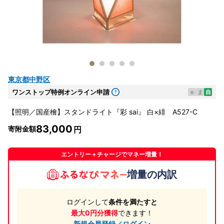
東京都中野区
ワンストップ特例オンライン申請
e
ま
自
【照明／国産檜】スタンドライト『彩 sai』 白×緋 A527-C
83,000
寄附金額
エントリー＋チャージでマネー増量！
増量の内訳
ログインして
条件を満たすと
最大0円分獲得
できます！
新規会員登録／ログイン