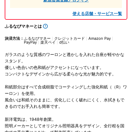
使える店舗・サービス一覧
ふるなびマネーとは
決済方法：
ふるなびマネー
クレジットカード
Amazon Pay
PayPay
楽天ペイ
d払い
ガラスのような質感のワーロンと透かしを入れた台座が軽やかな
スタンド。
優しい色合いの色和紙がアクセントになっています。
コンパクトなデザインから広がる柔らかな光が魅力的です。
和紙部分はすべて合成樹脂でコーティングした強化和紙（（R）ワ
ーロン）を使用。
風合いは和紙そのままに、劣化しにくく破れにくく、水拭きもで
きるのでお手入れも簡単です。
新洋電気は、1948年創業。
照明メーカーとしてオリジナル照明器具をデザイン、全行程を国