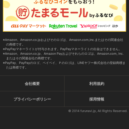
Amazon、Amazon.co.jpおよびそのロゴは、Amazon.com,Inc.またはその関連会社
の商標です。
PayPayマネーライトが付与されます。PayPayマネーライトの出金はできません。
Amazon、Amazon.co.jp、Amazon Payおよびそれらのロゴは、Amazon.com, Inc.
またはその関連会社の商標です。
PayPay、PayPayのロゴ、ペイペイ、Ｐのロゴは、LINEヤフー株式会社の登録商標ま
たは商標です。
会社概要
利用規約
プライバシーポリシー
採用情報
© 2014 furunavi.jp, All Rights Reserved.