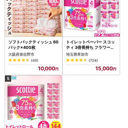
ソフトパックティッシュ 60
トイレットペーパー スコッ
パック×400枚
ティ 3倍長持ち フラワーパ
ック 4ロール×6P
大阪府泉佐野市
埼玉県草加市
(49)
(728)
10,000
15,000