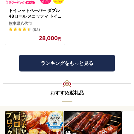
トイレットペーパー ダブル
48ロール スコッティ トイ
レット
熊本県八代市
(53)
28,000
ランキングをもっと見る
おすすめ返礼品