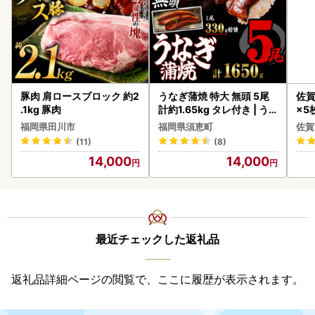
豚肉 肩ロースブロック 約2
うなぎ蒲焼 特大 無頭 5尾
佐賀
.1kg 豚肉
計約1.65kg タレ付き | う
×5枚
なぎ蒲焼
福岡県田川市
福岡県須恵町
佐賀
(11)
(8)
14,000
14,000
最近チェックした返礼品
返礼品詳細ページの閲覧で、ここに履歴が表示されます。