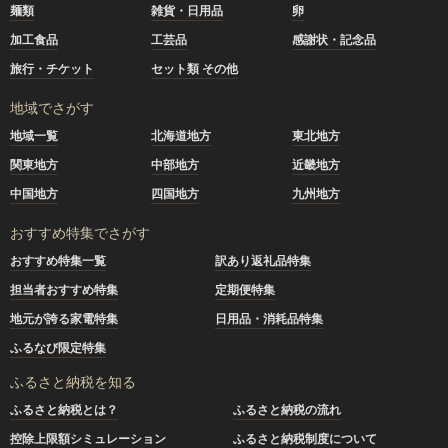
麺類
雑貨・日用品
卵
加工食品
工芸品
感謝状・記念品
旅行・チケット
セット類 その他
地域でさがす
地域一覧
北海道地方
東北地方
関東地方
中部地方
近畿地方
中国地方
四国地方
九州地方
おすすめ特集でさがす
おすすめ特集一覧
訳あり返礼品特集
担当者おすすめ特集
定期便特集
地元が誇る家電特集
日用品・消耗品特集
ふるなび限定特集
ふるさと納税を知る
ふるさと納税とは？
ふるさと納税の流れ
控除上限額シミュレーション
ふるさと納税制度について