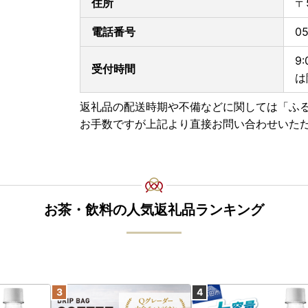
住所
〒
電話番号
05
【ふるさと納税の対象となる地方団体の指定につ
岐阜市は令和7年9月26日付総務大臣通知「ふる
9
受付時間
知）」にて、地方税法（昭和25年法律第226号）第
は
き、ふるさと納税の対象となる地方団体として指
指定対象期間は、令和7年10月1日から令和8年9
返礼品の配送時期や不備などに関しては「ふ
お手数ですが上記より直接お問い合わせいた
お茶・飲料の人気返礼品ランキング