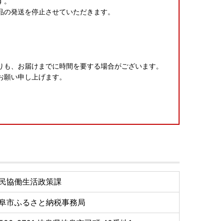
す。
品の発送を停止させていただきます。
りも、お届けまでに時間を要する場合がございます。
お願い申し上げます。
く)
民協働生活政策課
金及び返礼品発送に係る確認・連絡、各種お問い合わ
阜市ふるさと納税事務局
ものであり、それ以外の目的で使用するものではありま
おいて返礼品取扱い事業者に通知します。