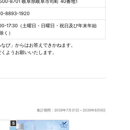
500-8701
岐阜県岐阜市司町 40番地1
0-8893-1920
いて】
さと納税の対象となる地方団体の指定について（通
:00-17:30（土曜日・日曜日・祝日及び年末年始
37条の2第2項及び第314条の7第2項の規定に基づ
除く）
定されました。
月30日までです。
るなび」からはお答えできかねます。
だくようお願いいたします。
集計期間：2026年7月31日～2026年8月6日