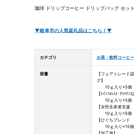
珈琲 ドリップコーヒー ドリップバッグ セット
▼岐阜市の人気返礼品はこちら！▼
カテゴリ
お茶・飲料
コーヒ
容量
【フェアトレード
グ】
10ｇ入り×5個
【ﾚｲﾝﾌｫﾚｽﾄ･ｱ
10ｇ入り×5個
【女性生産者支援
10ｇ入り×5個
【ひぐちブレンド
10ｇ入り×15個
【加工地】