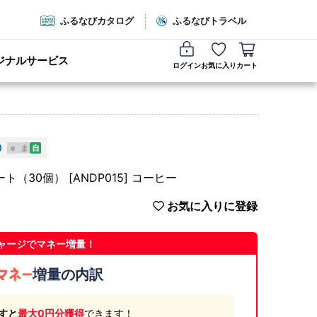
ふるなびカタログ
ふるなびトラベル
ジナルサービス
ログイン
お気に入り
カート
e
ま
自
30個） [ANDP015] コーヒー
お気に入りに登録
ャージでマネー増量！
増量の内訳
すと
最大0円分獲得
できます！