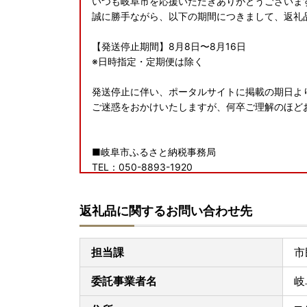
いつも岐阜市を応援いただきありがとうございま
誠に勝手ながら、以下の期間につきまして、返礼
【発送停止期間】8月8日〜8月16日
※日時指定・定期便は除く
発送停止に伴い、ポータルサイトに掲載の期日よ
ご迷惑をおかけいたしますが、何卒ご理解のほど
■岐阜市ふるさと納税事務局
TEL：050-8893-1920
受付時間：9:00～17:30
(土曜日・日曜日・祝日及び12月29日〜1月3日を除
返礼品に関するお問い合わせ先
メール：gifu@steamship.co.jp
担当課
市
【個人情報の取り扱いについて】
お寄せいただいた個人情報は、寄附金の受付、入
委託事業者名
岐
せ、寄附の使い道のお知らせの広報等に利用する
せん。返礼品発送に関して、必要最低限の範囲に