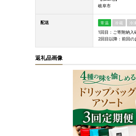
岐阜市
配送
常温
冷蔵
冷
1回目：ご寄附納入
2回目以降：前回の
返礼品画像