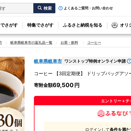
よくあるご質問・お問い合わせ
リでさがす
特集でさがす
ふるさと納税を知る
オリ
方
岐阜県岐阜市の返礼品一覧
お茶・飲料
コーヒー
岐阜県岐阜市
ワンストップ特例オンライン申請
コーヒー 【3回定期便】 ドリップバッグアソート（
69,500
寄附金額
エントリー＋チ
ログインして
条件を満た