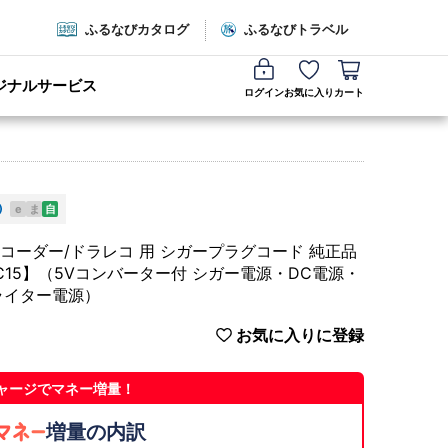
ふるなびカタログ
ふるなびトラベル
ジナルサービス
ログイン
お気に入り
カート
e
ま
自
ブレコーダー/ドラレコ 用 シガープラグコード 純正品
M【DC15】（5Vコンバーター付 シガー電源・DC電源・
ライター電源）
お気に入りに登録
ャージでマネー増量！
増量の内訳