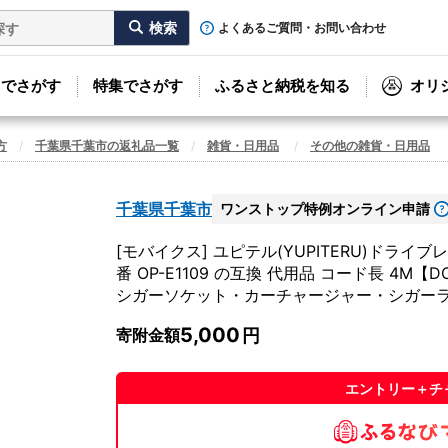
よくあるご質問・お問い合わせ
リでさがす
特集でさがす
ふるさと納税を知る
オリ
方
千葉県千葉市の返礼品一覧
雑貨・日用品
その他の雑貨・日用品
千葉県千葉市
ワンストップ特例オンライン申請
[モバイクス] ユピテル(YUPITERU)ドライ
番 OP-E1109 の互換 代用品 コード長 4
シガーソケット・カーチャージャー・シガー
5,000
寄附金額
エントリー＋チ