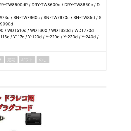
RY-TW8500dP / DRY-TW8600d / DRY-TW8650c / D
W73d / SN-TW7660c / SN-TW7670c / SN-TW85d / S
W9990d
0 / WDT510c / WDT600 / WDT620d / WDT770d
Y116c / Y117c / Y-120d / Y-220d / Y-230d / Y-240d /
凍
定期
ギフト
のし