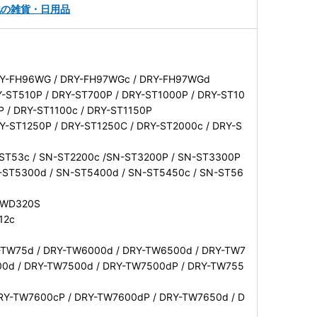
他の雑貨・日用品
Y-FH96WG / DRY-FH97WGc / DRY-FH97WGd
-ST510P / DRY-ST700P / DRY-ST1000P / DRY-ST10
P / DRY-ST1100c / DRY-ST1150P
Y-ST1250P / DRY-ST1250C / DRY-ST2000c / DRY-S
-ST53c / SN-ST2200c /SN-ST3200P / SN-ST3300P
-ST5300d / SN-ST5400d / SN-ST5450c / SN-ST56
 WD320S
112c
-TW75d / DRY-TW6000d / DRY-TW6500d / DRY-TW7
00d / DRY-TW7500d / DRY-TW7500dP / DRY-TW755
RY-TW7600cP / DRY-TW7600dP / DRY-TW7650d / D