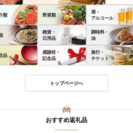
酒・
介類
野菜類
アルコール
雑貨・
調味料・
類
日用品
油
感謝状・
旅行・
芸品
記念品
チケット
トップページへ
おすすめ返礼品