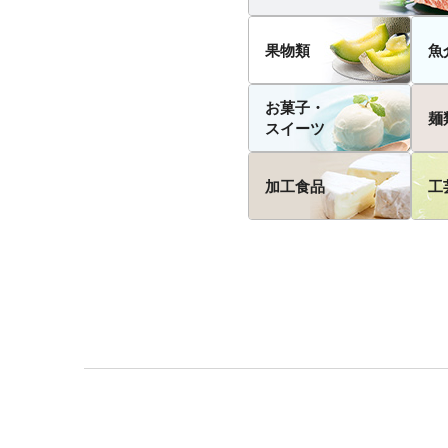
果物類
魚
お菓子・
麺
スイーツ
加工食品
工