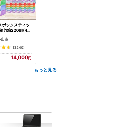
スボックスティッ
箱(1箱220組(44
(5個入り×12セッ
小山市
配送不可地域：離島
】【1256759】
(3240)
14,000
もっと見る