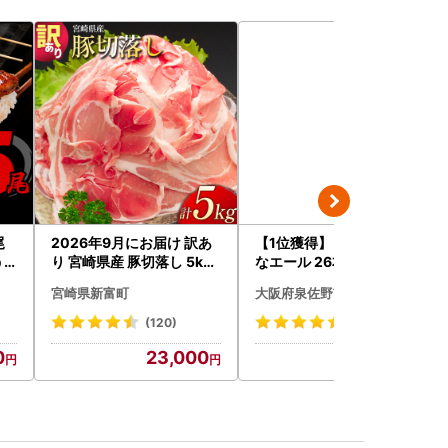
尾
2026年9月にお届け 訳あ
【1位獲得】ビール よなよ
う
り 宮崎県産 豚切落し 5kg
なエール 26本 ビール
C325-2506-2609
宮崎県新富町
大阪府泉佐野市
(120)
(953)
0
23,000
18,000