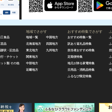
地域でさがす
おすすめ特集でさがす
加工食品
地域一覧
中国地方
おすすめ特集一覧
ふ
工芸品
北海道地方
四国地方
訳あり返礼品特集
ふ
感謝状・記念品
東北地方
九州地方
担当者おすすめ特集
控
旅行・チケット
関東地方
定期便特集
ふ
セット類 その他
中部地方
地元が誇る家電特集
ふ
近畿地方
日用品・消耗品特集
住
ふるなび限定特集