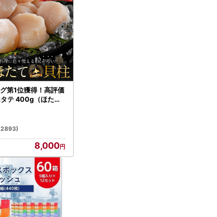
グ第1位獲得！高評価
ホタテ 400g（ほたて
）
(2893)
8,000