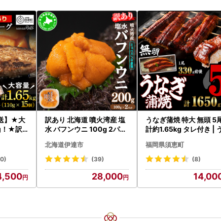
送】★大
訳あり 北海道 噴火湾産 塩
うなぎ蒲焼 特大 無頭 5
g！★訳
水 バフンウニ 100g 2パッ
計約1.65kg タレ付き | 
フハンバ
ク 計200g 《アフター保証
なぎ蒲焼
北海道伊達市
福岡県須恵町
）×3 AG
付き》うに ウニ 雲丹 海鮮
海の幸 魚介類 ウニ丼 お寿
20)
(39)
(8)
司 濃厚 無添加 産地直送 お
4,500
28,000
14,00
取り寄せ 山村水産 送料無
料