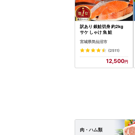
訳あり 銀鮭切身 約2kg
サケ しゃけ 魚 鮭
宮城県気仙沼市
(2511)
12,500
肉・
ハム類