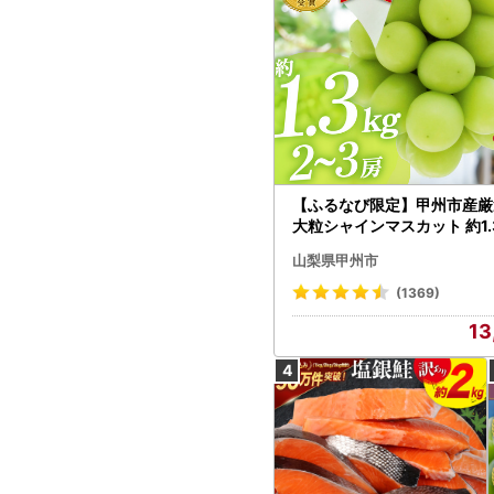
【ふるなび限定】甲州市産厳
大粒シャインマスカット 約1.3
～3房【2026年発送】（MG）
山梨県甲州市
472 FN-Limited-VO シャ
カット フルーツ
(1369)
13