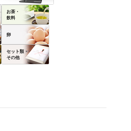
お茶・
飲料
卵
セット類・
その他