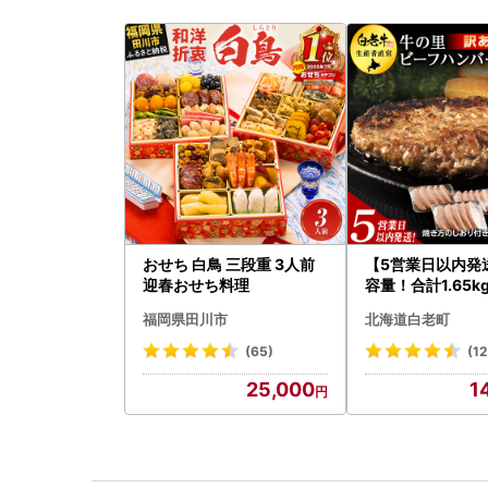
おせち 白鳥 三段重 3人前
【5営業日以内発
迎春おせち料理
容量！合計1.65k
あり・牛の里ビー
福岡県田川市
北海道白老町
ーグ(110ｇ5枚入
058
(65)
(1
25,000
1