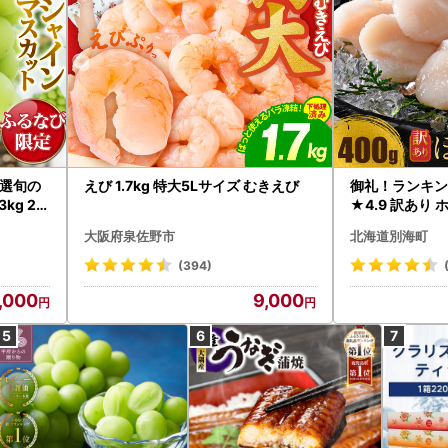
選旬の
えび 1.7kg 特大5Lサイズ むきえび
御礼！ランキン
kg 2
★4.9 訳あり 
B12-
帆立 貝柱 冷凍 
大阪府泉佐野市
北海道別海町
インマス
(394)
,000
9,000