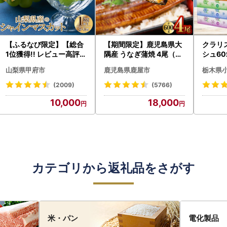
【ふるなび限定】【総合
【期間限定】鹿児島県大
クラリ
1位獲得!! レビュー高評価
隅産 うなぎ蒲焼 4尾（60
シュ60
★】〈2026年度配送分
0g） KN007-004-04-
0枚))
山梨県甲府市
鹿児島県鹿屋市
栃木県
〉山梨県産 シャインマス
cp18 うなぎ 鰻 魚 惣菜 総
ト)【
カット 2～3房（1.0kg以
菜
・沖縄県
(2009)
(5766)
上）シャイン フルーツ F
10,000
18,000
N-Limited-SP
カテゴリから返礼品をさがす
米・パン
電化製品