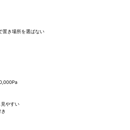
で置き場所を選ばない
,000Pa
も見やすい
付き