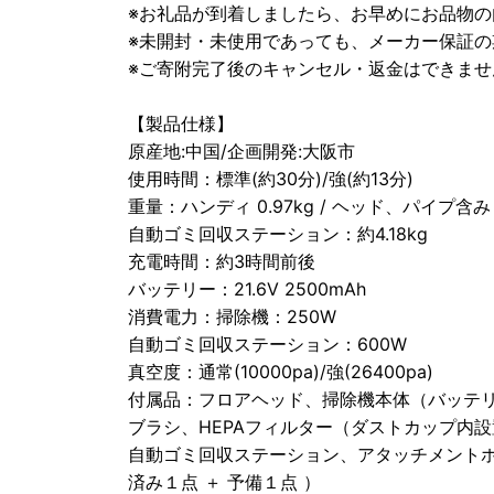
※お礼品が到着しましたら、お早めにお品物
※未開封・未使用であっても、メーカー保証の
※ご寄附完了後のキャンセル・返金はできませ
【製品仕様】
原産地:中国/企画開発:大阪市
使用時間：標準(約30分)/強(約13分)
重量：ハンディ 0.97kg / ヘッド、パイプ含み 1
自動ゴミ回収ステーション：約4.18kg
充電時間：約3時間前後
バッテリー：21.6V 2500mAh
消費電力：掃除機：250W
自動ゴミ回収ステーション：600W
真空度：通常(10000pa)/強(26400pa)
付属品：フロアヘッド、掃除機本体（バッテ
ブラシ、HEPAフィルター（ダストカップ内設
自動ゴミ回収ステーション、アタッチメント
済み１点 ＋ 予備１点 ）