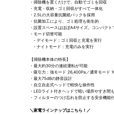
・掃除機を置くだけで、自動でゴミを回収
・充電・収納・ゴミ回収がすべて一体化
・2.5Lの大容量抗菌紙パックを採用
・抗菌加工により、ゴミ処理も衛生的
・設置スペースはほぼA4サイズ。コンパクト
・モード切替可能
- デイモード：ゴミ回収と充電を実行
- ナイトモード：充電のみを実行
【掃除機本体の特長】
・最大約30分の連続運転が可能
・吸引力：強モード 26,400Pa／通常モード 10
・最大75dBの静音設計
・自立自走式ヘッドで軽快な操作性
・LEDライト付きヘッドで暗い場所やすき間
・フィルターのつけ忘れを防止する安全機能
＼家電ラインナップはこちら！／