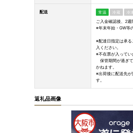
配送
常温
冷蔵
冷
ご入金確認後、2週
※年末年始・GW等
※配達日指定は承る
入ください。
※不在票が入ってい
保管期間が過ぎて
かねます。
※出荷後に配送先が
す。
返礼品画像