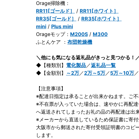
Orage掃除機：
RR11[ゴールド］
/
RR11[ホワイト］
RR35[ゴールド］
/
RR35[ホワイト］
mini
/
Plus mini
Orageモップ：
M200S
/
M300
ふとんケア ：
布団乾燥機
＼他にも気になる返礼品がきっと見つかる！
◆【種類別】
電化製品
／
返礼品一覧
◆【金額別】
～2万
／
2万～5万
／
5万～10万
／
【注意事項】
※配達日指定は承ることが出来かねます。ご
※不在票が入っていた場合は、速やかに再配
へ返送されてしまったお礼の品の再配達は出
※メーカーから直送しているため保証書に寄
大阪市から郵送された寄付受領証明書のコピ
します。