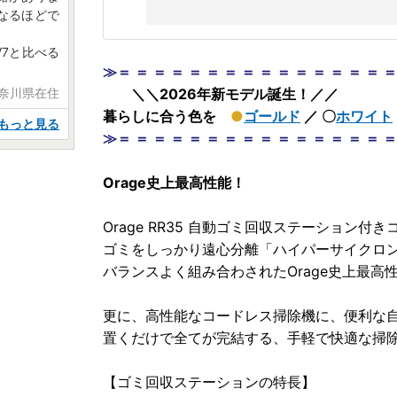
なるほどで
7と比べる
≫＝ ＝ ＝ ＝ ＝ ＝ ＝ ＝ ＝ ＝ ＝ ＝ ＝ ＝ ＝ 
神奈川県在住
＼＼2026年新モデル誕生！／／
暮らしに合う色を
●
ゴールド
／ 〇
ホワイト
もっと見る
≫＝ ＝ ＝ ＝ ＝ ＝ ＝ ＝ ＝ ＝ ＝ ＝ ＝ ＝ ＝ 
Orage史上最高性能！
Orage RR35 自動ゴミ回収ステーション
ゴミをしっかり遠心分離「ハイパーサイクロ
バランスよく組み合わされたOrage史上最高
更に、高性能なコードレス掃除機に、便利な
置くだけで全てが完結する、手軽で快適な掃
【ゴミ回収ステーションの特長】