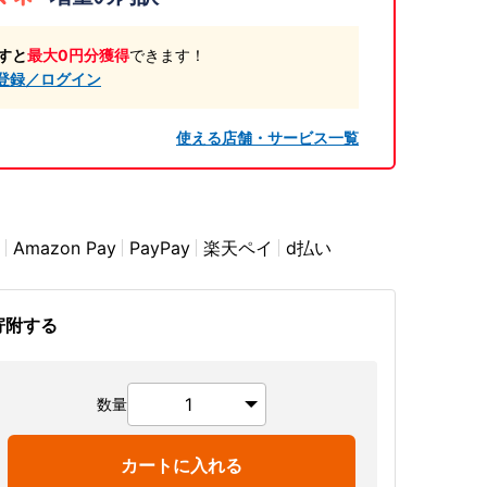
すと
最大0円分獲得
できます！
登録／ログイン
使える店舗・サービス一覧
Amazon Pay
PayPay
楽天ペイ
d払い
寄附する
数量
カートに入れる