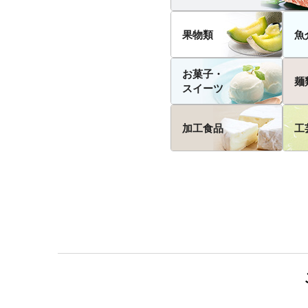
果物類
魚
お菓子・
麺
スイーツ
加工食品
工