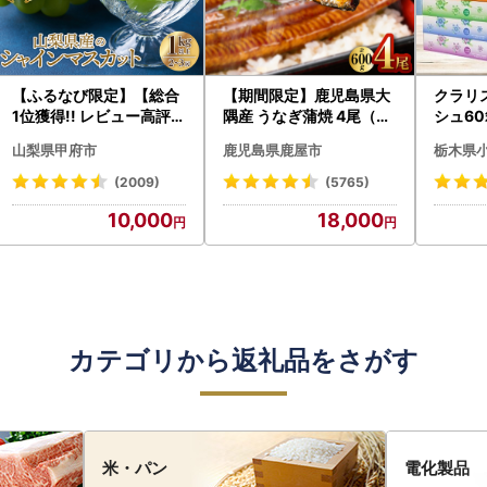
【ふるなび限定】【総合
【期間限定】鹿児島県大
クラリ
1位獲得!! レビュー高評価
隅産 うなぎ蒲焼 4尾（60
シュ60
★】〈2026年度配送分
0g） KN007-004-04-
0枚))
山梨県甲府市
鹿児島県鹿屋市
栃木県
〉山梨県産 シャインマス
cp18 うなぎ 鰻 魚 惣菜 総
ト)【
カット 2～3房（1.0kg以
菜
・沖縄県
(2009)
(5765)
上）シャイン フルーツ F
10,000
18,000
N-Limited-SP
カテゴリから返礼品をさがす
米・パン
電化製品