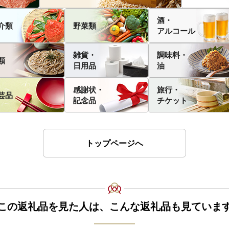
酒・
介類
野菜類
アルコール
雑貨・
調味料・
類
日用品
油
感謝状・
旅行・
芸品
記念品
チケット
トップページへ
この返礼品を見た人は、こんな返礼品も見ていま