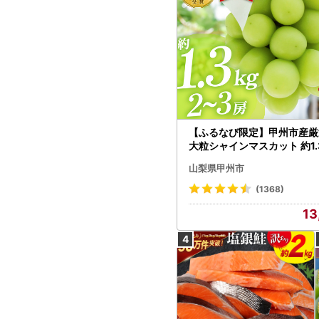
【ふるなび限定】甲州市産厳
大粒シャインマスカット 約1.3
～3房【2026年発送】（MG）
山梨県甲州市
472 FN-Limited-VO シャ
カット フルーツ
(1368)
13