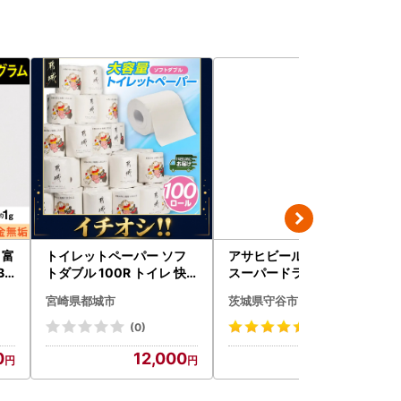
 富
トイレットペーパー ソフ
アサヒビール 究極の辛口
BK
トダブル 100R トイレ 快
スーパードライ 350ml×4
速〔12-I5-TP100-R〕
8本 ビール
宮崎県都城市
茨城県守谷市
(0)
(245)
0
12,000
30,000