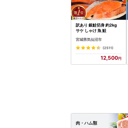
訳あり 銀鮭切身 約2kg
サケ しゃけ 魚 鮭
宮城県気仙沼市
(2511)
12,500
肉・
ハム類