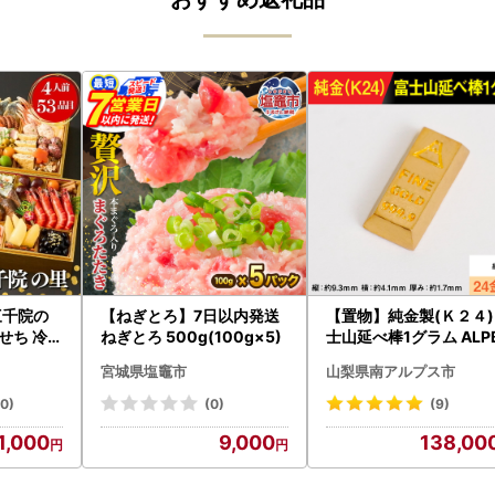
三千院の
【ねぎとろ】7日以内発送
【置物】純金製(Ｋ２４)
おせち 冷蔵
ねぎとろ 500g(100g×5)
士山延べ棒1グラム ALP
180
宮城県塩竈市
山梨県南アルプス市
40)
(0)
(9)
1,000
9,000
138,00