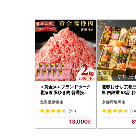
＜黄金豚＞ブランドポーク
迎春おせち 京都
北海道 豚ひき肉 普通挽き
里 四段重 53品 
200g 10パック 計2kg
2027 先行予約
北海道伊達市
京都府亀岡市
(23)
(1
13,000
8