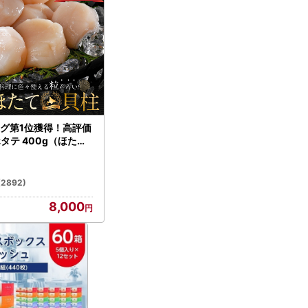
グ第1位獲得！高評価
ホタテ 400g（ほたて
）
(2892)
8,000