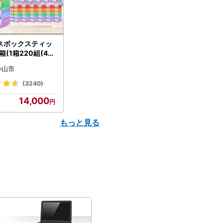
スボックスティッ
箱(1箱220組(44
(5個入り×12セッ
小山市
配送不可地域：離島
】【1256759】
(3240)
14,000
もっと見る