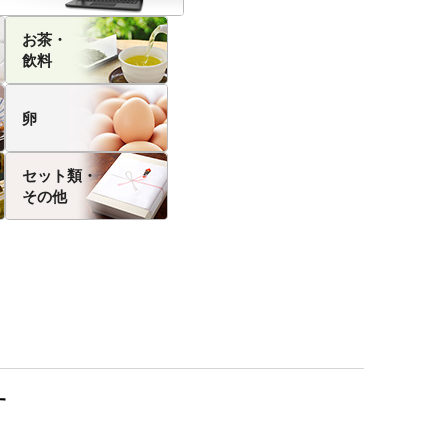
お茶・
飲料
卵
セット類・
その他
す