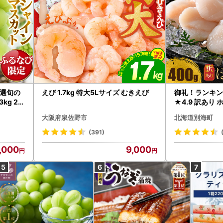
選旬の
えび 1.7kg 特大5Lサイズ むきえび
御礼！ランキン
kg 2
★4.9 訳あり 
B12-
帆立 貝柱 冷凍 
大阪府泉佐野市
北海道別海町
インマス
(391)
,000
9,000