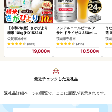
【令和7年産】さがびより
ノンアルコールビール ア
うな
精米 10kg(H015224)
サヒ ドライゼロ 350ml 24
選 
本 ノンアル ビール asashi
付き
佐賀県神埼市
茨城県守谷市
茨城
守谷市
あり
(883)
(415)
人気
19,000
10,500
代
最近チェックした返礼品
返礼品詳細ページの閲覧で、ここに履歴が表示されます。