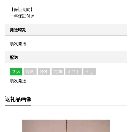
【保証期間】
一年保証付き
発送時期
順次発送
配送
常温
冷蔵
冷凍
定期
ギフト
のし
順次発送
返礼品画像