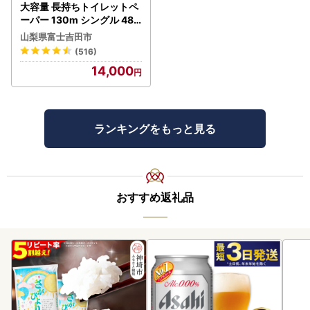
大容量 長持ちトイレットペ
ーパー 130m シングル 48R
芯なし 3倍巻 トイレット
山梨県富士吉田市
(516)
14,000
ランキングをもっと見る
おすすめ返礼品