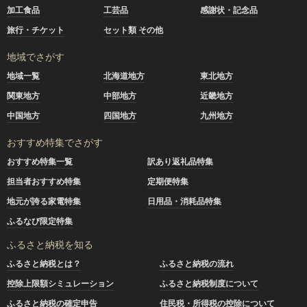
加工食品
工芸品
感謝状・記念品
旅行・チケット
セット類 その他
地域でさがす
地域一覧
北海道地方
東北地方
関東地方
中部地方
近畿地方
中国地方
四国地方
九州地方
おすすめ特集でさがす
おすすめ特集一覧
訳あり返礼品特集
担当者おすすめ特集
定期便特集
地元が誇る家電特集
日用品・消耗品特集
ふるなび限定特集
ふるさと納税を知る
ふるさと納税とは？
ふるさと納税の流れ
控除上限額シミュレーション
ふるさと納税制度について
ふるさと納税の確定申告
住民税・所得税の控除について