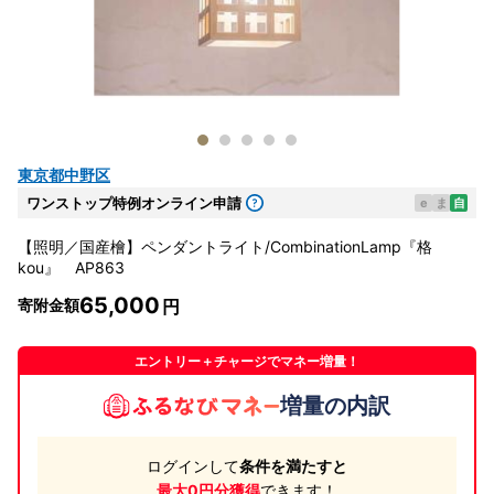
東京都中野区
ワンストップ特例オンライン申請
e
ま
自
【照明／国産檜】ペンダントライト/CombinationLamp『格
kou』 AP863
65,000
寄附金額
エントリー＋チャージでマネー増量！
増量の内訳
ログインして
条件を満たすと
最大0円分獲得
できます！