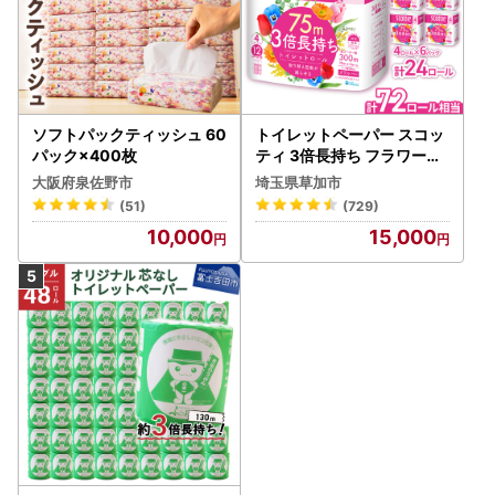
ソフトパックティッシュ 60
トイレットペーパー スコッ
パック×400枚
ティ 3倍長持ち フラワーパ
ック 4ロール×6P
大阪府泉佐野市
埼玉県草加市
(51)
(729)
10,000
15,000