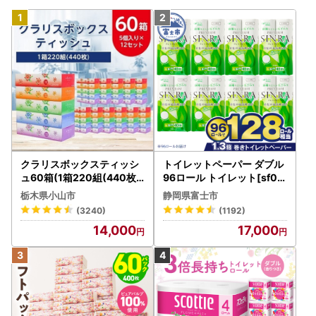
クラリスボックスティッシ
トイレットペーパー ダブル
ュ60箱(1箱220組(440枚))
96ロール トイレット[sf00
(5個入り×12セット)【配送
1-012]
栃木県小山市
静岡県富士市
不可地域：離島・沖縄県】
(3240)
(1192)
【1256759】
14,000
17,000