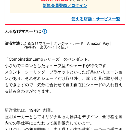
新規会員登録／ログイン
使える店舗・サービス一覧
ふるなびマネーとは
決済方法：
ふるなびマネー
クレジットカード
Amazon Pay
PayPay
楽天ペイ
d払い
「CombinationLampシリーズ」のペンダント。
小さめでコロンとしたキューブ型のシェードが特長です。
スタンド・シーリング・ブラケットといった灯具のバリエーショ
ンがあり、それぞれシェードだけ取り外し、違う灯具に取り付け
もできますので、気分に合わせて自由自在にシェードの入れ替え
＆組み合わせができます。
新洋電気は、1948年創業。
照明メーカーとしてオリジナル照明器具をデザイン、全行程を国
内での手仕事にこだわって製作販売しています。
オリジナルの和風照明は、木工職人が木を裁断し一つ一つ手で組