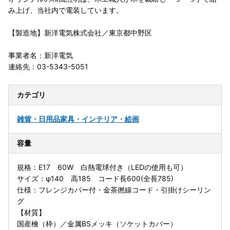
み上げ、当社内で電装しています。
【製造地】新洋電気株式会社／東京都中野区
事業者名：新洋電気
連絡先：03-5343-5051
カテゴリ
雑貨・日用品
家具・インテリア・絵画
容量
規格：E17 60W 白熱電球付き（LEDの使用も可）
サイズ：φ140 高185 コード長600(全長785)
仕様：フレンジカバー付・金茶撚線コード・引掛けシーリン
グ
【材質】
国産檜（枠）／金属BSメッキ（ソケットカバー）