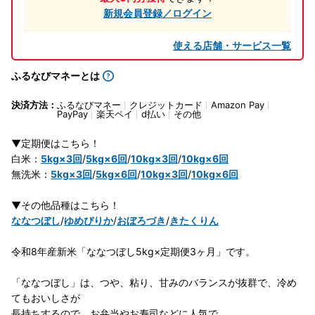
新規会員登録／ログイン
使える店舗・サービス一覧
ふるなびマネーとは
決済方法：
ふるなびマネー
クレジットカード
Amazon Pay
PayPay
楽天ペイ
d払い
その他
▼定期便はこちら！
白米：
5kg×3回
/
5kg×6回
/
10kg×3回
/
10kg×6回
無洗米：
5kg×3回
/
5kg×6回
/
10kg×3回
/
10kg×6回
▼その他品種はこちら！
ななつぼし
/
ゆめぴりか
/
おぼろづき
/
きたくりん
令和8年産新米「ななつぼし5kg×定期便3ヶ月」です。
「ななつぼし」は、つや、粘り、甘みのバランスが抜群で、冷め
てもおいしさが
長持ちするので、お弁当やお寿司などに人気で、