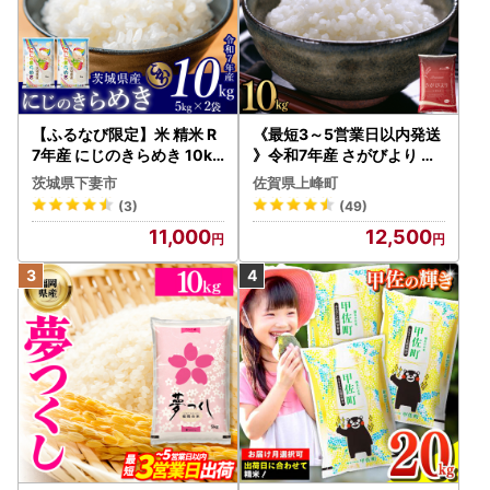
【ふるなび限定】米 精米 R
《最短3～5営業日以内発送
7年産 にじのきらめき 10kg
》令和7年産 さがびより 佐
10月 FN-Limited-PR
賀県産（精米）10kg
茨城県下妻市
佐賀県上峰町
(3)
(49)
11,000
12,500