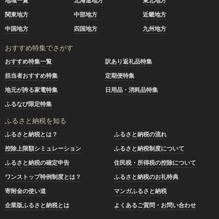
地域一覧
北海道地方
東北地方
関東地方
中部地方
近畿地方
中国地方
四国地方
九州地方
おすすめ特集でさがす
おすすめ特集一覧
訳あり返礼品特集
担当者おすすめ特集
定期便特集
地元が誇る家電特集
日用品・消耗品特集
ふるなび限定特集
ふるさと納税を知る
ふるさと納税とは？
ふるさと納税の流れ
控除上限額シミュレーション
ふるさと納税制度について
ふるさと納税の確定申告
住民税・所得税の控除について
ワンストップ特例制度とは？
ふるさと納税のお礼特典
寄附金の使い道
マンガふるさと納税
企業版ふるさと納税とは
よくあるご質問・お問い合わせ