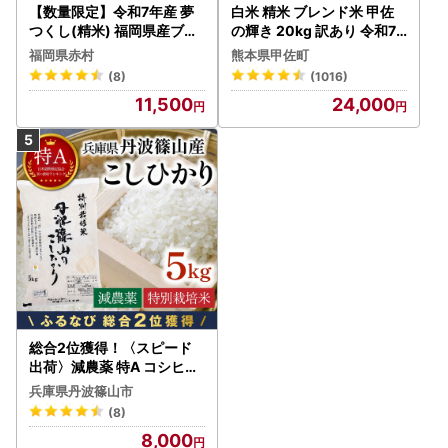
【数量限定】令和7年産 夢
白米 精米 ブレンド米 甲佐
つくし(精米) 福岡県産ブラ
の輝き 20kg 訳あり 令和7
ンド米 10kg (品番:3X11R7)
年産 【価格改定ZS】
福岡県赤村
熊本県甲佐町
(8)
(1016)
11,500
24,000
総合2位獲得！〈スピード
出荷〉減農薬 特A コシヒカ
リ 5kg 丹波篠山産 特別栽培
兵庫県丹波篠山市
米 こしひかり
(8)
8,000