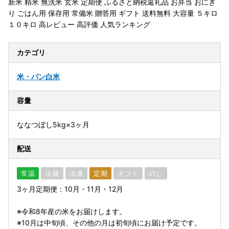
新米 精米 無洗米 玄米 定期便 ふるさと納税返礼品 お弁当 おにぎ
り ごはん用 保存用 常備米 贈答用 ギフト 送料無料 大容量 ５キロ
１０キロ 高レビュー 高評価 人気ランキング
カテゴリ
米・パン
白米
容量
ななつぼし5kg×3ヶ月
配送
常温
冷蔵
冷凍
定期
ギフト
のし
3ヶ月定期便：10月・11月・12月
※令和8年産の米をお届けします。
※10月は中旬頃、その他の月は初旬頃にお届け予定です。