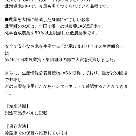
北海道米の中で、今最も多くつくられている品種です。
■農薬を大幅に削減した身体にやさしいお米
北竜町のお米は、全国で唯一の減農薬JAS認証米で、
化学合成農薬を50％以上削減した低農薬米です。
安全で安心なお米を生産する「北竜ひまわりライス生産組合」
は、
第46回 日本農業賞・集団組織の部で大賞を受賞しました。
さらに、生産情報公表農産物JASを取得しており、誰がどの圃場
で栽培し、
どの農薬を使用したかをインターネットで確認することができま
す。
【精米時期】
別途商品ラベルに記載
【保存方法】
冷蔵庫での保管を推奨しています