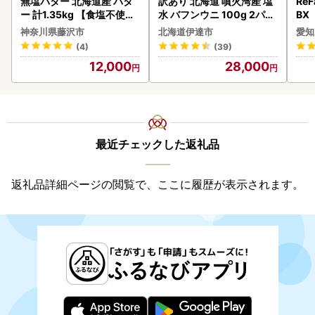
無塩バター 北海道産 バタ
訳あり 北海道 噴火湾産 塩
ReF
ー 計1.35kg 【食塩不使用
水 バフンウニ 100g 2パッ
BX
】
ク 計200g 《アフター保証
ー 
神奈川県藤沢市
北海道伊達市
愛知
付き》うに ウニ 雲丹 海鮮
フ
(4)
(39)
海の幸 魚介類 ウニ丼 お寿
12,000
28,000
司 濃厚 無添加 産地直送 お
取り寄せ 山村水産 送料無
料
最近チェックした返礼品
返礼品詳細ページの閲覧で、ここに履歴が表示されます。