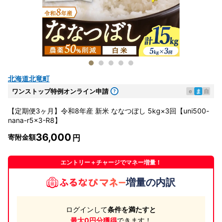
北海道北竜町
ワンストップ特例オンライン申請
e
ま
自
【定期便3ヶ月】令和8年産 新米 ななつぼし 5kg×3回【uni500-
nana-r5x3-R8】
36,000
寄附金額
エントリー＋チャージでマネー増量！
増量の内訳
ログインして
条件を満たすと
最大0円分獲得
できます！