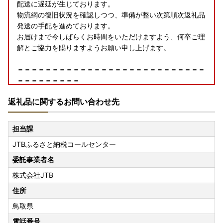
配送に遅延が生じております。
物流網の復旧状況を確認しつつ、準備が整い次第順次返礼品
発送の手配を進めております。
お届けまで今しばらくお時間をいただけますよう、何卒ご理
解とご協力を賜りますようお願い申し上げます。
＝＝＝＝＝＝＝＝＝＝＝＝＝＝＝＝＝＝＝＝＝＝＝＝＝＝＝
＝＝＝＝＝＝＝＝＝
●オンラインワンストップ特例申請受付開始のご案内
返礼品に関するお問い合わせ先
オンラインワンストップサービスを開始しました。
希望される方は、自治体マイページからお手続きをお願いい
たします。
担当課
自治体マイページ →
https://mypg.jp/
JTBふるさと納税コールセンター
●返礼品の発送について
委託事業者名
返礼品の発送については、提供事業者の準備が整い次第順次
株式会社JTB
発送しておりますが、返礼品によっては発送までに時間を要
するものや、生産可能な季節などがある場合があります。
住所
また、住所変更のご連絡が無かった際など受取人様のご都合
鳥取県
でお受取りいただけなかった場合、再発送はいたしかねます
電話番号
ので、あらかじめご了承ください。