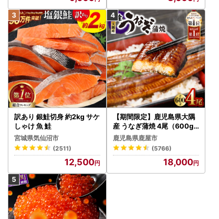
訳あり 銀鮭切身 約2kg サケ
【期間限定】鹿児島県大隅
しゃけ 魚 鮭
産 うなぎ蒲焼 4尾（600g
） KN007-004-04-cp18
宮城県気仙沼市
鹿児島県鹿屋市
うなぎ 鰻 魚 惣菜 総菜
(2511)
(5766)
12,500
18,000