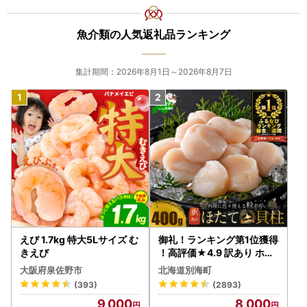
魚介類の人気返礼品ランキング
集計期間：2026年8月1日～2026年8月7日
えび 1.7kg 特大5Lサイズ む
御礼！ランキング第1位獲得
きえび
！高評価★4.9 訳あり ホタ
テ 400g（ほたて 帆立 貝柱
大阪府泉佐野市
北海道別海町
冷凍 ）
(393)
(2893)
9,000
8,000