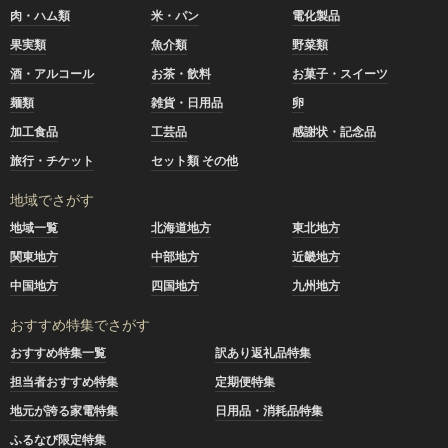
肉・ハム類
米・パン
電化製品
果実類
魚介類
野菜類
酒・アルコール
お茶・飲料
お菓子・スイーツ
麺類
雑貨・日用品
卵
加工食品
工芸品
感謝状・記念品
旅行・チケット
セット類 その他
地域でさがす
地域一覧
北海道地方
東北地方
関東地方
中部地方
近畿地方
中国地方
四国地方
九州地方
おすすめ特集でさがす
おすすめ特集一覧
訳あり返礼品特集
担当者おすすめ特集
定期便特集
地元が誇る家電特集
日用品・消耗品特集
ふるなび限定特集