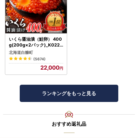
いくら醤油漬（鮭卵） 400
g(200g×2パック)_K022-
1676
北海道白糠町
(5674)
22,000
ランキングをもっと見る
おすすめ返礼品