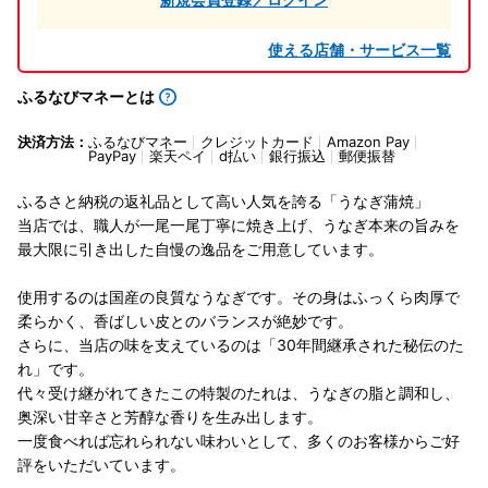
使える店舗・サービス一覧
ふるなびマネーとは
決済方法：
ふるなびマネー
クレジットカード
Amazon Pay
PayPay
楽天ペイ
d払い
銀行振込
郵便振替
ふるさと納税の返礼品として高い人気を誇る「うなぎ蒲焼」
当店では、職人が一尾一尾丁寧に焼き上げ、うなぎ本来の旨みを
最大限に引き出した自慢の逸品をご用意しています。
使用するのは国産の良質なうなぎです。その身はふっくら肉厚で
柔らかく、香ばしい皮とのバランスが絶妙です。
さらに、当店の味を支えているのは「30年間継承された秘伝のた
れ」です。
代々受け継がれてきたこの特製のたれは、うなぎの脂と調和し、
奥深い甘辛さと芳醇な香りを生み出します。
一度食べれば忘れられない味わいとして、多くのお客様からご好
評をいただいています。