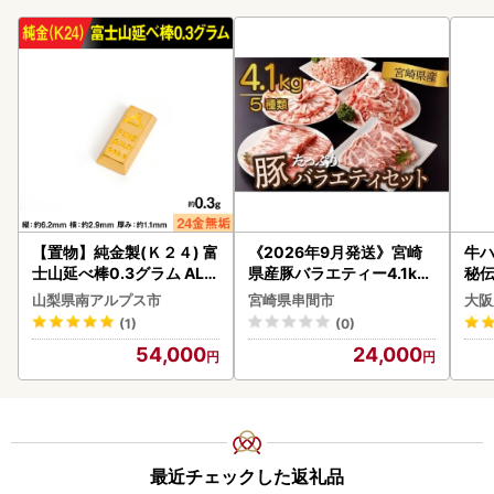
【置物】純金製(Ｋ２４) 富
《2026年9月発送》宮崎
牛ハ
士山延べ棒0.3グラム ALP
県産豚バラエティー4.1kg
秘伝
BK193
セット_K033-057-2609
焼肉
山梨県南アルプス市
宮崎県串間市
大阪
(1)
(0)
54,000
24,000
最近チェックした返礼品