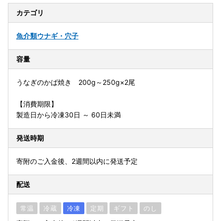
カテゴリ
魚介類
ウナギ・穴子
容量
うなぎのかば焼き 200g～250g×2尾
【消費期限】
製造日から冷凍30日 ～ 60日未満
発送時期
寄附のご入金後、2週間以内に発送予定
配送
常温
冷蔵
冷凍
定期
ギフト
のし