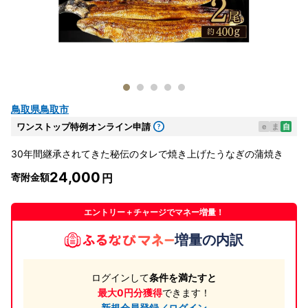
鳥取県鳥取市
ワンストップ特例オンライン申請
e
ま
自
30年間継承されてきた秘伝のタレで焼き上げたうなぎの蒲焼き
24,000
寄附金額
エントリー＋チャージでマネー増量！
増量の内訳
ログインして
条件を満たすと
最大0円分獲得
できます！
新規会員登録／ログイン