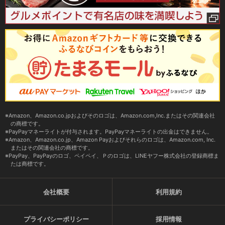
Amazon、Amazon.co.jpおよびそのロゴは、Amazon.com,Inc.またはその関連会社
の商標です。
PayPayマネーライトが付与されます。PayPayマネーライトの出金はできません。
Amazon、Amazon.co.jp、Amazon Payおよびそれらのロゴは、Amazon.com, Inc.
またはその関連会社の商標です。
PayPay、PayPayのロゴ、ペイペイ、Ｐのロゴは、LINEヤフー株式会社の登録商標ま
たは商標です。
会社概要
利用規約
プライバシーポリシー
採用情報