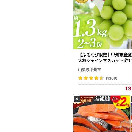
【ふるなび限定】甲州市産厳
大粒シャインマスカット 約1.3
～3房【2026年発送】（MG）
山梨県甲州市
472 FN-Limited-VO シャ
カット フルーツ
(1369)
13