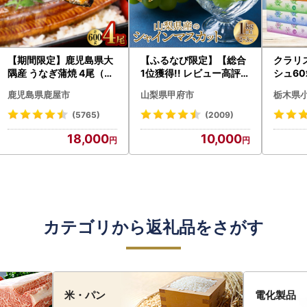
【期間限定】鹿児島県大
【ふるなび限定】【総合
クラリ
隅産 うなぎ蒲焼 4尾（60
1位獲得!! レビュー高評価
シュ60
0g） KN007-004-04-
★】〈2026年度配送分
0枚))
鹿児島県鹿屋市
山梨県甲府市
栃木県
cp18 うなぎ 鰻 魚 惣菜 総
〉山梨県産 シャインマス
ト)【
菜
カット 2～3房（1.0kg以
・沖縄県
(5765)
(2009)
上）シャイン フルーツ F
18,000
10,000
N-Limited-SP
カテゴリから返礼品をさがす
米・パン
電化製品