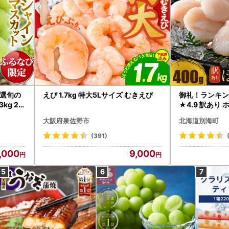
選旬の
えび 1.7kg 特大5Lサイズ むきえび
御礼！ランキン
kg 2
★4.9 訳あり 
B12-
帆立 貝柱 冷凍 
大阪府泉佐野市
北海道別海町
インマス
(391)
,000
9,000