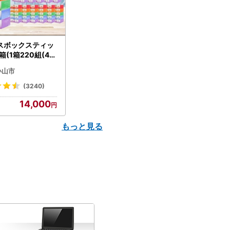
スボックスティッ
箱(1箱220組(44
(5個入り×12セッ
小山市
配送不可地域：離島
】【1256759】
(3240)
14,000
もっと見る