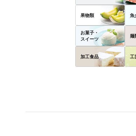
果物類
魚
お菓子・
麺
スイーツ
加工食品
工