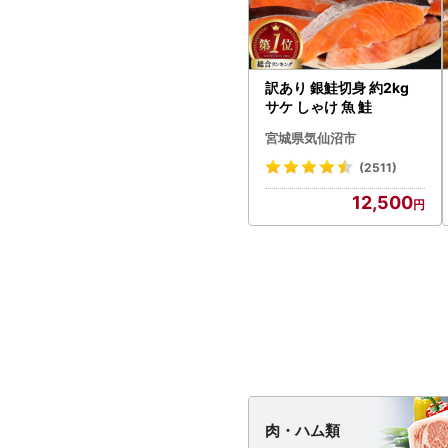
訳あり 銀鮭切身 約2kg
サケ しゃけ 魚 鮭
宮城県気仙沼市
(2511)
12,500
肉・
ハム類