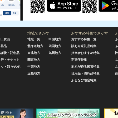
地域でさがす
おすすめ特集でさがす
加工食品
地域一覧
中国地方
おすすめ特集一覧
ふ
工芸品
北海道地方
四国地方
訳あり返礼品特集
ふ
感謝状・記念品
東北地方
九州地方
担当者おすすめ特集
控
旅行・チケット
関東地方
定期便特集
ふ
セット類 その他
中部地方
地元が誇る家電特集
ふ
近畿地方
日用品・消耗品特集
住
ふるなび限定特集