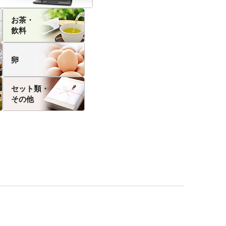
お茶・
飲料
卵
セット類・
その他