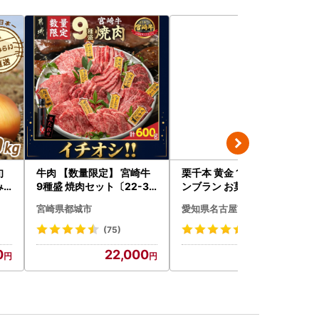
旬
牛肉 【数量限定】 宮崎牛
栗千本 黄金 1箱 9個入り モ
み
9種盛 焼肉セット〔22-31
ンブラン お菓子 スイーツ
0k
-006-600g〕都城 イチオ
デザート モンブラン 人気
宮崎県都城市
愛知県名古屋市
野菜
シ!! 牛肉
(75)
(703)
0
22,000
9,000