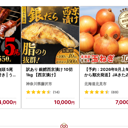
無頭 5尾
訳あり 銀鱈西京漬け 10切
【予約：2026年9月上
き | う
1kg 【西京漬け】
から順次発送】JAきた
らい産 玉ねぎ Lサイズ 1
神奈川県藤沢市
北海道北見市
g ( タマネギ たまねぎ 
)【210-0003-2026】
(14)
(69)
4,000
10,000
7,00