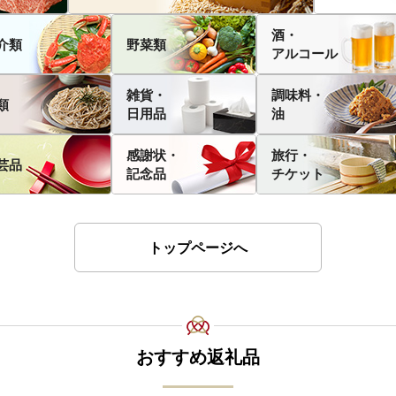
酒・
介類
野菜類
アルコール
雑貨・
調味料・
類
日用品
油
感謝状・
旅行・
芸品
記念品
チケット
トップページへ
おすすめ返礼品