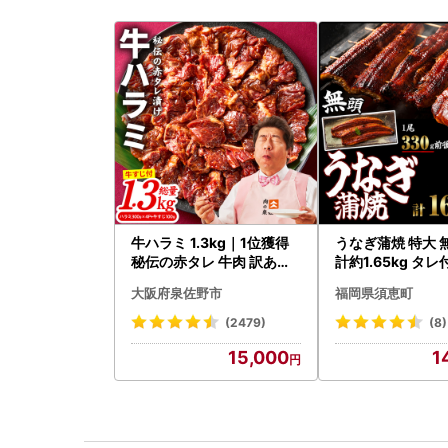
牛ハラミ 1.3kg｜1位獲得
うなぎ蒲焼 特大 
秘伝の赤タレ 牛肉 訳あり
計約1.65kg タレ付
焼肉 BBQ
なぎ蒲焼
大阪府泉佐野市
福岡県須恵町
(2479)
(8)
15,000
1