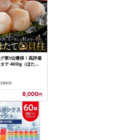
グ第1位獲得！高評価
ホタテ 400g（ほたて
）
(2893)
8,000