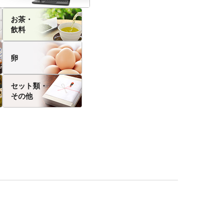
お茶・
飲料
卵
セット類・
その他