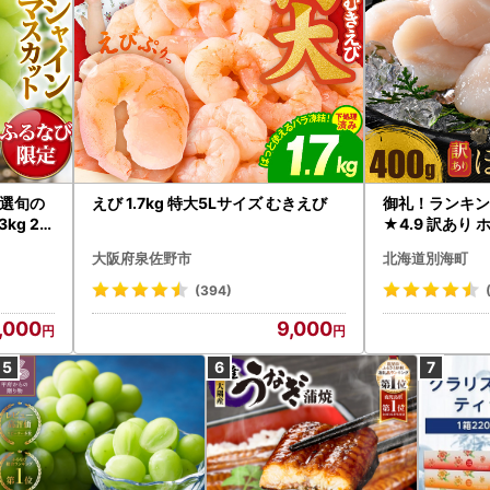
選旬の
えび 1.7kg 特大5Lサイズ むきえび
御礼！ランキン
kg 2
★4.9 訳あり 
B12-
帆立 貝柱 冷凍 
大阪府泉佐野市
北海道別海町
インマス
(394)
,000
9,000