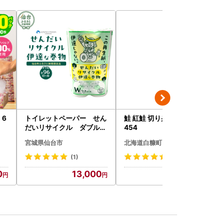
 6
トイレットペーパー せん
鮭 紅鮭 切り身 2kg_I019-1
だいリサイクル ダブル9
454
6ロール｜トイレット
宮城県仙台市
北海道白糠町
(1)
(12)
0
13,000
19,000