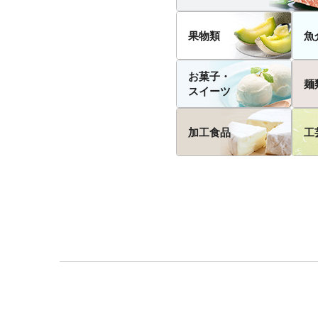
果物類
魚
お菓子・
麺
スイーツ
加工食品
工