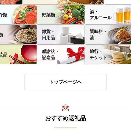
酒・
介類
野菜類
アルコール
雑貨・
調味料・
類
日用品
油
感謝状・
旅行・
芸品
記念品
チケット
トップページへ
おすすめ返礼品