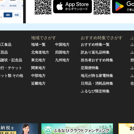
地域でさがす
おすすめ特集でさがす
加工食品
地域一覧
中国地方
おすすめ特集一覧
ふ
工芸品
北海道地方
四国地方
訳あり返礼品特集
ふ
感謝状・記念品
東北地方
九州地方
担当者おすすめ特集
控
旅行・チケット
関東地方
定期便特集
ふ
セット類 その他
中部地方
地元が誇る家電特集
ふ
近畿地方
日用品・消耗品特集
住
ふるなび限定特集