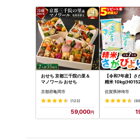
おせち 京都三千院の里＆
【令和7年産】さ
マノワール おせち
精米 10kg(H015
京都府亀岡市
佐賀県神埼市
(123)
(8
59,000
1