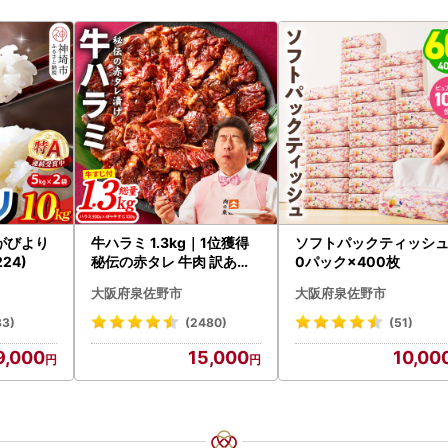
がびより
牛ハラミ 1.3kg｜1位獲得
ソフトパックティッシュ
224)
秘伝の赤タレ 牛肉 訳あり
0パック×400枚
焼肉 BBQ
大阪府泉佐野市
大阪府泉佐野市
83)
(2480)
(51)
9,000
15,000
10,00