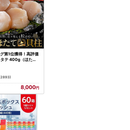
グ第1位獲得！高評価
ホタテ 400g（ほたて
）
(2893)
8,000