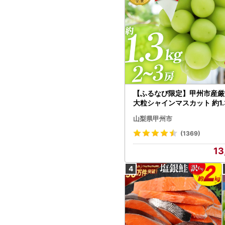
【ふるなび限定】甲州市産厳
大粒シャインマスカット 約1.3
～3房【2026年発送】（MG）
山梨県甲州市
472 FN-Limited-VO シャ
カット フルーツ
(1369)
13