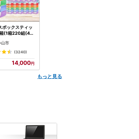
スボックスティッ
箱(1箱220組(44
(5個入り×12セッ
小山市
配送不可地域：離島
】【1256759】
(3240)
14,000
もっと見る