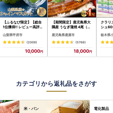
【ふるなび限定】【総合
【期間限定】鹿児島県大
クラリ
1位獲得!! レビュー高評価
隅産 うなぎ蒲焼 4尾（60
シュ60
★】〈2026年度配送分
0g） KN007-004-04-
0枚))
山梨県甲府市
鹿児島県鹿屋市
栃木県
〉山梨県産 シャインマス
cp18 うなぎ 鰻 魚 惣菜 総
ト)【
カット 2～3房（1.0kg以
菜
・沖縄県
(2009)
(5766)
上）シャイン フルーツ F
10,000
18,000
N-Limited-SP
カテゴリから返礼品をさがす
米・パン
電化製品