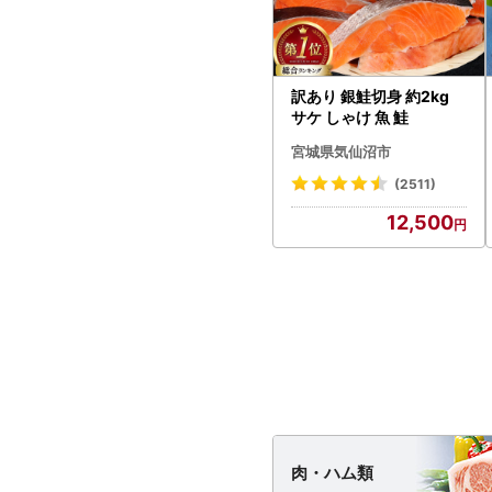
訳あり 銀鮭切身 約2kg
サケ しゃけ 魚 鮭
宮城県気仙沼市
(2511)
12,500
肉・
ハム類