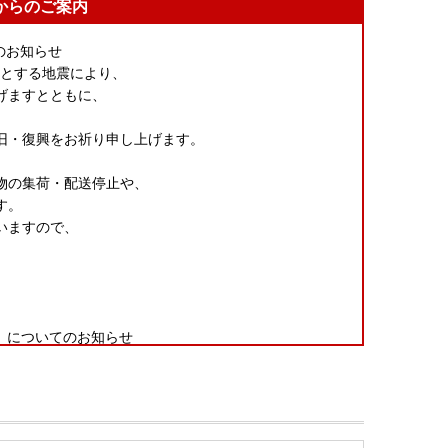
からのご案内
のお知らせ
源とする地震により、
げますとともに、
。
旧・復興をお祈り申し上げます。
物の集荷・配送停止や、
す。
いますので、
」についてのお知らせ
以外にお届け先を変更（転送）する場合
の運賃が「受取人様負担（定価・着払い）」となる場合
がございます。お届け先のご住所入力には十分にご注意