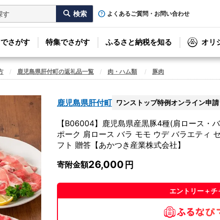
よくあるご質問・お問い合わせ
リでさがす
特集でさがす
ふるさと納税を知る
オリ
方
鹿児島県肝付町の返礼品一覧
肉・ハム類
豚肉
鹿児島県肝付町
ワンストップ特例オンライン申請
【B06004】鹿児島県産黒豚4種(肩ロース・バラ
ポーク 肩ロース バラ モモ ウデ バラエティ 
フト 贈答【あかつき産業株式会社】
26,000
寄附金額
エントリー＋チ