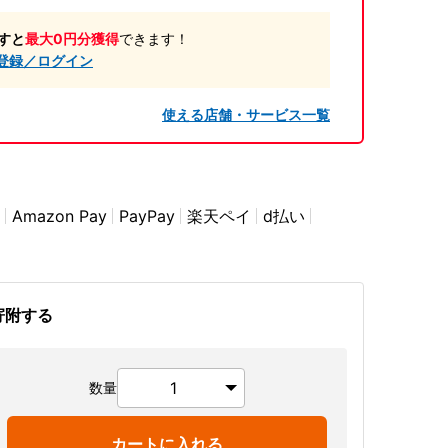
すと
最大0円分獲得
できます！
登録／ログイン
使える店舗・サービス一覧
Amazon Pay
PayPay
楽天ペイ
d払い
寄附する
数量
カートに入れる