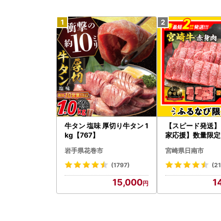
牛タン 塩味 厚切り牛タン 1
【スピード発送】
kg【767】
家応援】数量限定 
崎牛 赤身 焼肉 計8
岩手県花巻市
宮崎県日南市
-Limited-PR_BD
W
(1797)
(2
15,000
1