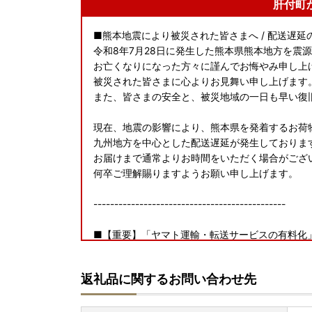
肝付町
■熊本地震により被災された皆さまへ / 配送遅延
令和8年7月28日に発生した熊本県熊本地方を震
お亡くなりになった方々に謹んでお悔やみ申し上
被災された皆さまに心よりお見舞い申し上げます
また、皆さまの安全と、被災地域の一日も早い復
現在、地震の影響により、熊本県を発着するお荷
九州地方を中心とした配送遅延が発生しておりま
お届けまで通常よりお時間をいただく場合がござ
何卒ご理解賜りますようお願い申し上げます。
----------------------------------------------
■【重要】「ヤマト運輸・転送サービスの有料化
2023年6月1日以降、送り状に記載された住所
送り状記載のお届け先から変更後のお届け先まで
返礼品に関するお問い合わせ先
がございます。
◆贈答品の場合も「受取人様ご負担」となる場合
下さい。