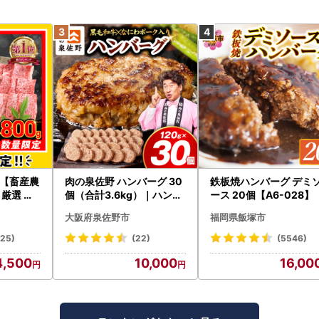
【畜産農
肉の泉佐野 ハンバーグ 30
鉄板焼ハンバーグ デミ
厳選 宮
個（合計3.6kg）｜ハンバ
ース 20個【A6-028】
00g FN
ーグ 訳あり 黒毛和牛×なに
大阪府泉佐野市
福岡県飯塚市
V5-26-2
わポーク
125)
(22)
(5546)
4,500
10,000
16,00