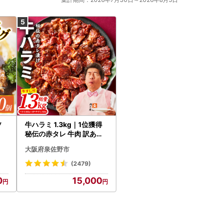
ソ
牛ハラミ 1.3kg｜1位獲得
秘伝の赤タレ 牛肉 訳あり
焼肉 BBQ
大阪府泉佐野市
(2479)
0
15,000