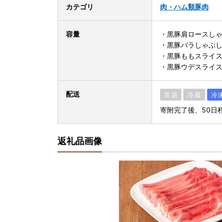
カテゴリ
肉・ハム類
豚肉
容量
・黒豚肩ロースしゃ
・黒豚バラしゃぶし
・黒豚ももスライス：
・黒豚ウデスライス：
配送
常温
冷蔵
冷
寄附完了後、50日
返礼品画像