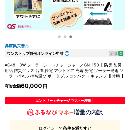
兵庫県宍粟市
ワンストップ特例オンライン申請
e
ま
自
AG48 8W ソーラーシートチャージャー／GN-150【 防災 防災
用品 防災グッズ 台風 停電 アウトドア 充電 発電 ソーラー発電 ソ
ーラーパネル 持ち運び ポータブル コンパクト キャンプ 非常時 】
60,000
寄附金額
エントリー＋チャージでマネー増量！
増量の内訳
ログインして
条件を満たすと