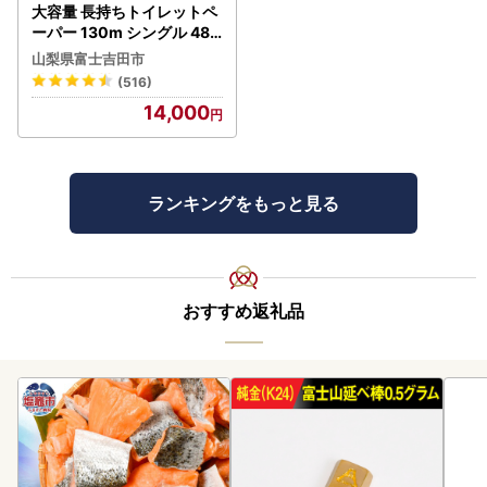
大容量 長持ちトイレットペ
ーパー 130m シングル 48R
芯なし 3倍巻 トイレット
山梨県富士吉田市
(516)
14,000
ランキングをもっと見る
おすすめ返礼品