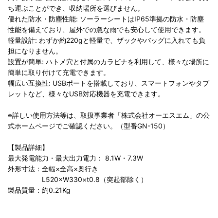
ち運ぶことができ、収納場所を選びません。
優れた防水・防塵性能: ソーラーシートはIP65準拠の防水・防塵
性能を備えており、屋外での急な雨でも安心して使用できます。
軽量設計: わずか約220gと軽量で、ザックやバッグに入れても負
担になりません。
設置が簡単: ハトメ穴と付属のカラビナを利用して、様々な場所に
簡単に取り付けて充電できます。
幅広い互換性: USBポートを搭載しており、スマートフォンやタブ
レットなど、様々なUSB対応機器を充電できます。
※詳しい使用方法等は、取扱事業者「株式会社オーエスエム」の公
式ホームページでご確認ください。（型番GN-150）
【製品詳細】
最大発電能力・最大出力電力： 8.1W・7.3W
外形寸法：全幅×全高×奥行き
L520×W330×t0.8（突起部除く）
製品質量：約0.21Kg