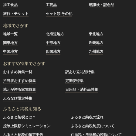
加工食品
工芸品
感謝状・記念品
旅行・チケット
セット類 その他
地域でさがす
地域一覧
北海道地方
東北地方
関東地方
中部地方
近畿地方
中国地方
四国地方
九州地方
おすすめ特集でさがす
おすすめ特集一覧
訳あり返礼品特集
担当者おすすめ特集
定期便特集
地元が誇る家電特集
日用品・消耗品特集
ふるなび限定特集
ふるさと納税を知る
ふるさと納税とは？
ふるさと納税の流れ
控除上限額シミュレーション
ふるさと納税制度について
ふるさと納税の確定申告
住民税・所得税の控除について