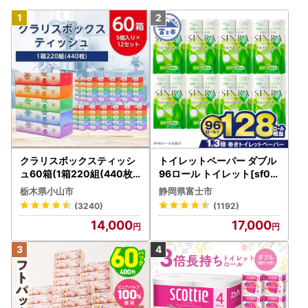
クラリスボックスティッシ
トイレットペーパー ダブル
ュ60箱(1箱220組(440枚))
96ロール トイレット[sf00
(5個入り×12セット)【配送
1-012]
栃木県小山市
静岡県富士市
不可地域：離島・沖縄県】
(3240)
(1192)
【1256759】
14,000
17,000