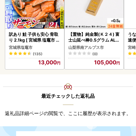
訳あり 鮭 子供も安心 骨取
【置物】純金製(Ｋ２４) 富
うな
り 2.1kg [ 宮城県 塩竈市 ]
士山延べ棒0.5グラム ALP
速便
鮭
BK181
g以
宮城県塩竈市
山梨県南アルプス市
宮崎
(135)
(0)
13,000
105,000
最近チェックした返礼品
返礼品詳細ページの閲覧で、ここに履歴が表示されます。