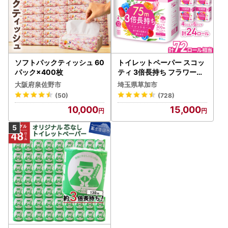
ソフトパックティッシュ 60
トイレットペーパー スコッ
パック×400枚
ティ 3倍長持ち フラワーパ
ック 4ロール×6P
大阪府泉佐野市
埼玉県草加市
(50)
(728)
10,000
15,000