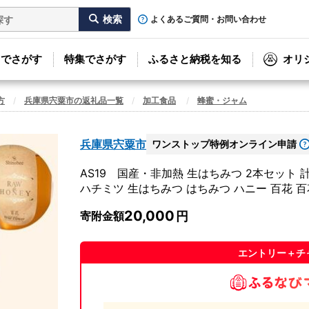
よくあるご質問・お問い合わせ
リでさがす
特集でさがす
ふるさと納税を知る
オリ
方
兵庫県宍粟市の返礼品一覧
加工食品
蜂蜜・ジャム
兵庫県宍粟市
ワンストップ特例オンライン申請
AS19 国産・非加熱 生はちみつ 2本セット 
ハチミツ 生はちみつ はちみつ ハニー 百花 百
20,000
寄附金額
エントリー＋チ