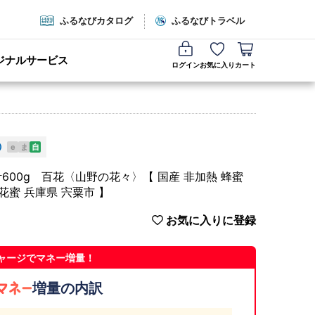
ふるなびカタログ
ふるなびトラベル
ジナルサービス
ログイン
お気に入り
カート
e
ま
自
計600g 百花〈山野の花々〉【 国産 非加熱 蜂蜜
花蜜 兵庫県 宍粟市 】
お気に入りに登録
ャージでマネー増量！
増量の内訳