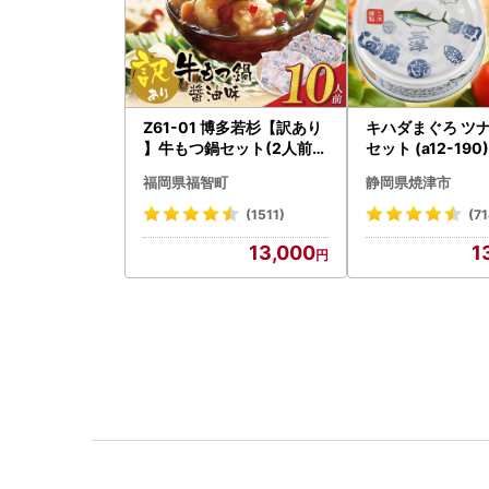
Z61-01 博多若杉【訳あり
キハダまぐろ ツナ
】牛もつ鍋セット(2人前×
セット (a12-190)
5) 10人前 もつ鍋
福岡県福智町
静岡県焼津市
(1511)
(71
13,000
1