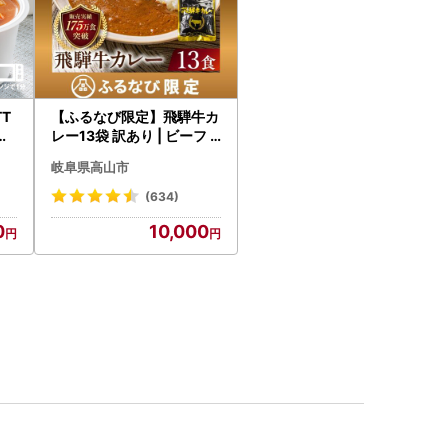
T
【ふるなび限定】飛騨牛カ
だ
レー13袋 訳あり | ビーフ
国
レトルト 訳あり DC006-
岐阜県高山市
CP01 FN-Limited-VO
(634)
0
10,000