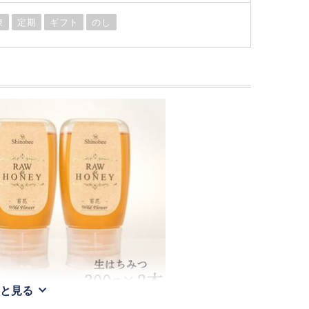
凍
定期
ギフト
のし
と見る