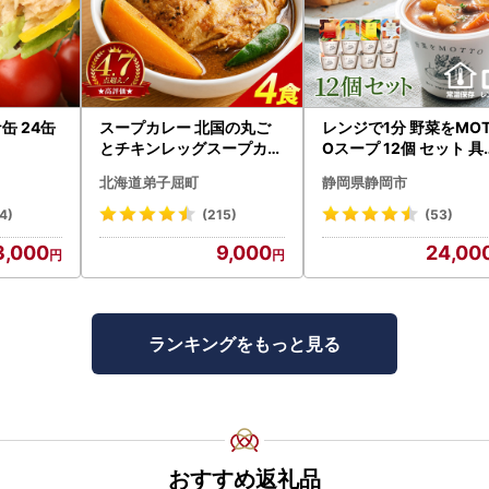
缶 24缶
スープカレー 北国の丸ご
レンジで1分 野菜をMOT
とチキンレッグスープカレ
Oスープ 12個 セット 具
ー4個 3739
くさんスープ 朝食 惣菜 
北海道弟子屈町
静岡県静岡市
産野菜 常温保存
4)
(215)
(53)
3,000
9,000
24,00
ランキングをもっと見る
おすすめ返礼品