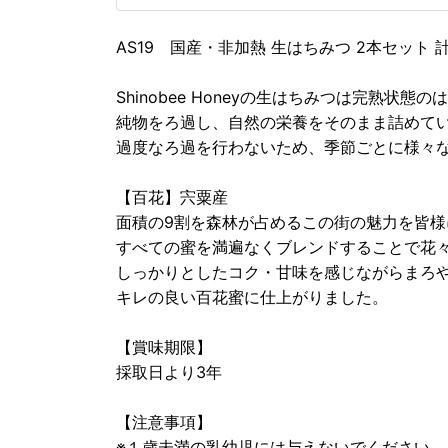
AS19 国産・非加熱 生はちみつ 2本セット 
Shinobee Honeyの生はちみつは完熟
純物をろ過し、自然の栄養をそのまま詰めて
過度なろ過を行わないため、季節ごとに様々
【百花】宍粟産
面積の9割を森林が占めるこの街の魅力を皆様
すべての蜜を満遍なくブレンドすることで花
しっかりとしたコク・甘味を感じながらまろ
キレの良い百花蜜に仕上がりました。
【賞味期限】
採取日より3年
【注意事項】
※１歳未満の乳幼児には与えないでください