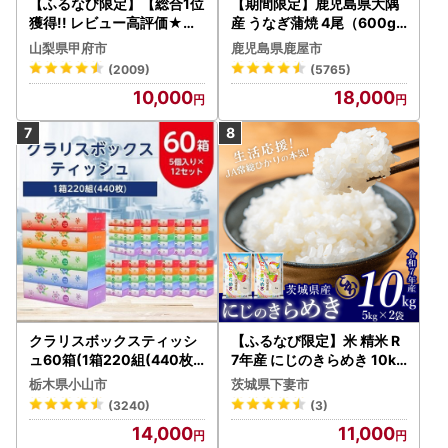
【ふるなび限定】【総合1位
【期間限定】鹿児島県大隅
獲得!! レビュー高評価★】
産 うなぎ蒲焼 4尾（600g
〈2026年度配送分〉山梨
） KN007-004-04-cp18
山梨県甲府市
鹿児島県鹿屋市
県産 シャインマスカット 2
うなぎ 鰻 魚 惣菜 総菜
(2009)
(5765)
～3房（1.0kg以上）シャイ
10,000
18,000
ン フルーツ FN-Limited-S
P
クラリスボックスティッシ
【ふるなび限定】米 精米 R
ュ60箱(1箱220組(440枚))
7年産 にじのきらめき 10kg
(5個入り×12セット)【配送
10月 FN-Limited-PR
栃木県小山市
茨城県下妻市
不可地域：離島・沖縄県】
(3240)
(3)
【1256759】
14,000
11,000