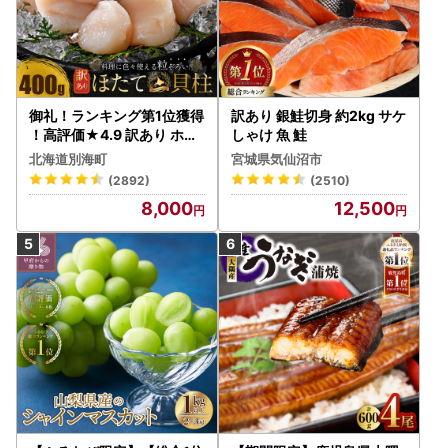
御礼！ランキング第1位獲得
訳あり 銀鮭切身 約2kg サケ
！高評価★4.9 訳あり ホタ
しゃけ 魚 鮭
テ 400g（ほたて 帆立 貝柱
北海道別海町
宮城県気仙沼市
冷凍 ）
(2892)
(2510)
8,000
12,500