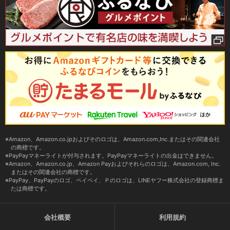
Amazon、Amazon.co.jpおよびそのロゴは、Amazon.com,Inc.またはその関連会社
の商標です。
PayPayマネーライトが付与されます。PayPayマネーライトの出金はできません。
Amazon、Amazon.co.jp、Amazon Payおよびそれらのロゴは、Amazon.com, Inc.
またはその関連会社の商標です。
PayPay、PayPayのロゴ、ペイペイ、Ｐのロゴは、LINEヤフー株式会社の登録商標ま
たは商標です。
会社概要
利用規約