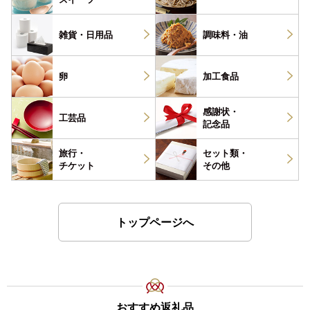
雑貨・
日用品
調味料・
油
卵
加工食品
感謝状・
工芸品
記念品
旅行・
セット類・
チケット
その他
トップページへ
おすすめ返礼品