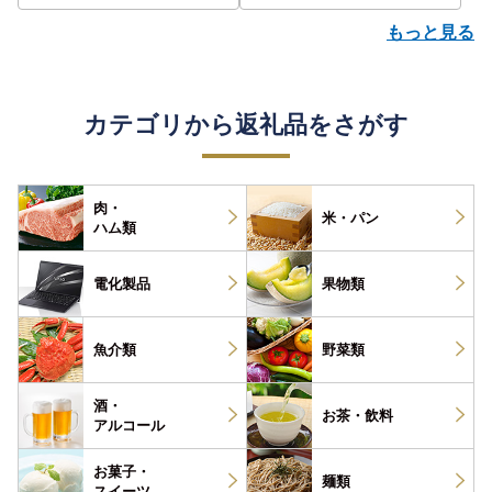
もっと見る
カテゴリから返礼品をさがす
肉・
米・パン
ハム類
電化製品
果物類
魚介類
野菜類
酒・
お茶・
飲料
アルコール
お菓子・
麺類
スイーツ