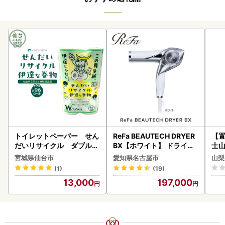
トイレットペーパー せん
ReFa BEAUTECH DRYER
【置
だいリサイクル ダブル9
BX【ホワイト】 ドライヤ
士山
6ロール｜トイレット
ー 美容 家電 ドライヤー リ
BK1
宮城県仙台市
愛知県名古屋市
山梨
ファ
(1)
(19)
13,000
197,000