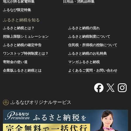
地元が誇る家電特集
日用品・消耗品特集
ふるなび限定特集
ふるさと納税を知る
ふるさと納税とは？
ふるさと納税の流れ
控除上限額シミュレーション
ふるさと納税制度について
ふるさと納税の確定申告
住民税・所得税の控除について
ワンストップ特例制度とは？
ふるさと納税のお礼特典
寄附金の使い道
マンガふるさと納税
企業版ふるさと納税とは
よくあるご質問・お問い合わせ
ふるなびオリジナルサービス