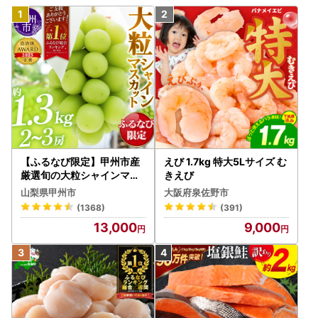
【ふるなび限定】甲州市産
えび 1.7kg 特大5Lサイズ む
厳選旬の大粒シャインマス
きえび
カット 約1.3kg 2～3房【2
山梨県甲州市
大阪府泉佐野市
026年発送】（MG）B12-
(1368)
(391)
472 FN-Limited-VO シャ
13,000
9,000
インマスカット フルーツ