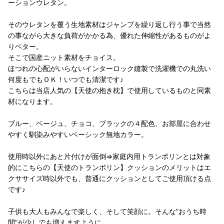
ーションウレタン。
そのウレタンを覆う生地素材はジャンプを繰り返し行う事で当然
の事ながら大きな負荷がかかる為、優れた伸縮性があるものがよ
りベター。
そこで国産ニット素材をチョイス。
ほつれの心配がいらないインターロック縫製で洗濯機での丸洗い
何度もでもＯＫ！いつでも清潔です♪
こちらは当店人気の【天使の抱き枕】で使用しているものと同素
材になります。
ブルー、ベージュ、チョコ、ブラックの４配色、お部屋に合わせ
やすく馴染みやすいベーシック無地カラー。
使用時以外にあと片付けが面倒⇒家庭内用トランポリンとは対象
的にこちらの【天使のトランポリン】クッションのメリットはエ
クササイズ時以外でも、普通にクッションとしてご使用頂ける点
です♪
子供も大人もみんなで楽しく、そして笑顔に。そんな”おうち時
間”が少しでも増えますように。