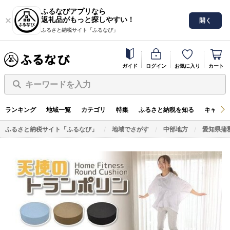
ふるなびアプリなら
返礼品がもっと探しやすい！
開く
ふるさと納税サイト「ふるなび」
ガイド
ログイン
お気に入り
カート
キーワードを入力
ランキング
地域一覧
カテゴリ
特集
ふるさと納税を知る
キャンペ
ふるさと納税サイト「ふるなび」
地域でさがす
中部地方
愛知県蒲