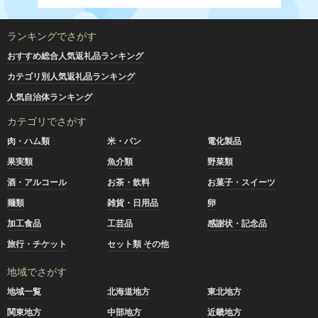
ランキングでさがす
おすすめ総合人気返礼品ランキング
カテゴリ別人気返礼品ランキング
人気自治体ランキング
カテゴリでさがす
肉・ハム類
米・パン
電化製品
果実類
魚介類
野菜類
酒・アルコール
お茶・飲料
お菓子・スイーツ
麺類
雑貨・日用品
卵
加工食品
工芸品
感謝状・記念品
旅行・チケット
セット類 その他
地域でさがす
地域一覧
北海道地方
東北地方
関東地方
中部地方
近畿地方