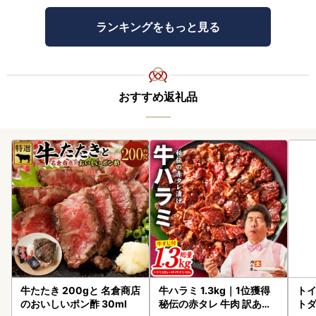
ランキングをもっと見る
おすすめ返礼品
牛たたき 200gと 名倉商店
牛ハラミ 1.3kg｜1位獲得
トイ
のおいしいポン酢 30ml
秘伝の赤タレ 牛肉 訳あり
トダ