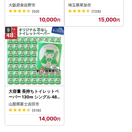
ック 4ロール×6P
大阪府泉佐野市
埼玉県草加市
(50)
(728)
10,000
15,000
大容量 長持ちトイレットペ
ーパー 130m シングル 48R
芯なし 3倍巻 トイレット
山梨県富士吉田市
(516)
14,000