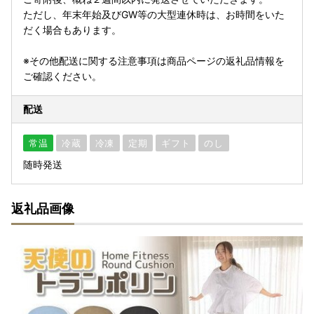
ただし、年末年始及びGW等の大型連休時は、お時間をいた
だく場合もあります。
※その他配送に関する注意事項は商品ページの返礼品情報を
ご確認ください。
配送
常温
冷蔵
冷凍
定期
ギフト
のし
随時発送
返礼品画像