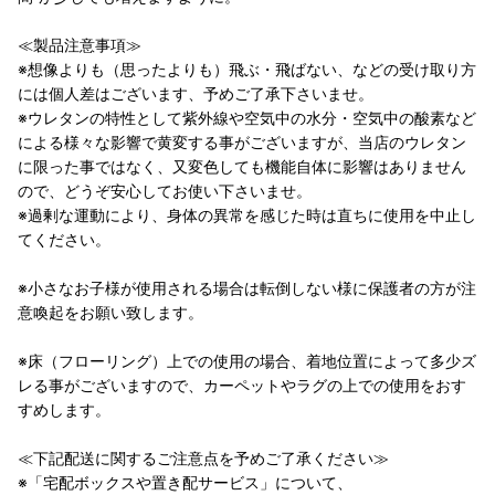
≪製品注意事項≫
※想像よりも（思ったよりも）飛ぶ・飛ばない、などの受け取り方
には個人差はございます、予めご了承下さいませ。
※ウレタンの特性として紫外線や空気中の水分・空気中の酸素など
による様々な影響で黄変する事がございますが、当店のウレタン
に限った事ではなく、又変色しても機能自体に影響はありません
ので、どうぞ安心してお使い下さいませ。
※過剰な運動により、身体の異常を感じた時は直ちに使用を中止し
てください。
※小さなお子様が使用される場合は転倒しない様に保護者の方が注
意喚起をお願い致します。
※床（フローリング）上での使用の場合、着地位置によって多少ズ
レる事がございますので、カーペットやラグの上での使用をおす
すめします。
≪下記配送に関するご注意点を予めご了承ください≫
※「宅配ボックスや置き配サービス」について、