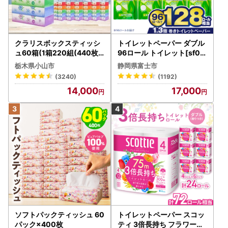
クラリスボックスティッシ
トイレットペーパー ダブル
ュ60箱(1箱220組(440枚))
96ロール トイレット[sf00
(5個入り×12セット)【配送
1-012]
栃木県小山市
静岡県富士市
不可地域：離島・沖縄県】
(3240)
(1192)
【1256759】
14,000
17,000
ソフトパックティッシュ 60
トイレットペーパー スコッ
パック×400枚
ティ 3倍長持ち フラワーパ