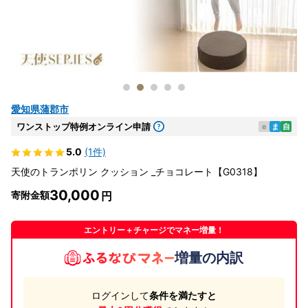
愛知県蒲郡市
ワンストップ特例オンライン申請
e
ま
自
5.0
(1件)
天使のトランポリン クッション _チョコレート【G0318】
30,000
寄附金額
エントリー＋チャージでマネー増量！
増量の内訳
ログインして
条件を満たすと