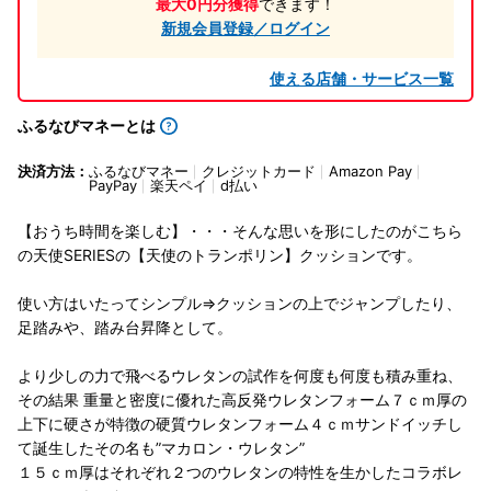
最大0円分獲得
できます！
新規会員登録／ログイン
使える店舗・サービス一覧
ふるなびマネーとは
決済方法：
ふるなびマネー
クレジットカード
Amazon Pay
PayPay
楽天ペイ
d払い
【おうち時間を楽しむ】・・・そんな思いを形にしたのがこちら
の天使SERIESの【天使のトランポリン】クッションです。
使い方はいたってシンプル⇒クッションの上でジャンプしたり、
足踏みや、踏み台昇降として。
より少しの力で飛べるウレタンの試作を何度も何度も積み重ね、
その結果 重量と密度に優れた高反発ウレタンフォーム７ｃｍ厚の
上下に硬さが特徴の硬質ウレタンフォーム４ｃｍサンドイッチし
て誕生したその名も”マカロン・ウレタン”
１５ｃｍ厚はそれぞれ２つのウレタンの特性を生かしたコラボレ