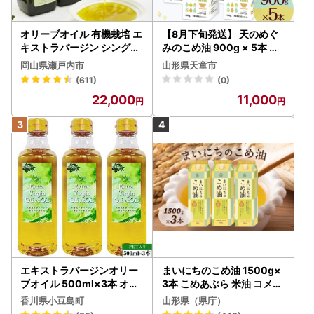
オリーブオイル 有機栽培 エ
【8月下旬発送】 天のめぐ
キストラバージン シングル
みのこめ油 900g × 5本 米
2本 オリーブオイル
油
岡山県瀬戸内市
山形県天童市
(611)
(0)
22,000
11,000
エキストラバージンオリー
まいにちのこめ油 1500g×
ブオイル 500ml×3本 オリ
3本 こめあぶら 米油 コメ油
ーブオイル 食用油
揚げ物 炒め物 サラダ 山形
香川県小豆島町
山形県（県庁）
県 食用油 食用オイル 調理