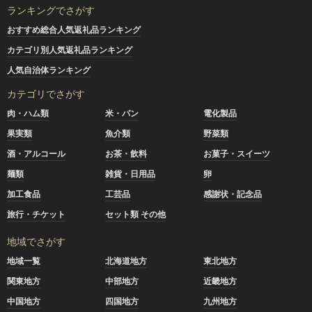
ランキングでさがす
おすすめ総合人気返礼品ランキング
カテゴリ別人気返礼品ランキング
人気自治体ランキング
カテゴリでさがす
肉・ハム類
米・パン
電化製品
果実類
魚介類
野菜類
酒・アルコール
お茶・飲料
お菓子・スイーツ
麺類
雑貨・日用品
卵
加工食品
工芸品
感謝状・記念品
旅行・チケット
セット類 その他
地域でさがす
地域一覧
北海道地方
東北地方
関東地方
中部地方
近畿地方
中国地方
四国地方
九州地方