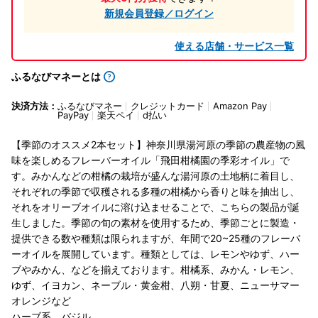
新規会員登録／ログイン
使える店舗・サービス一覧
ふるなびマネーとは
決済方法：
ふるなびマネー
クレジットカード
Amazon Pay
PayPay
楽天ペイ
d払い
【季節のオススメ2本セット】神奈川県湯河原の季節の農産物の風
味を楽しめるフレーバーオイル「飛田柑橘園の季彩オイル」で
す。みかんなどの柑橘の栽培が盛んな湯河原の土地柄に着目し、
それぞれの季節で収穫される多種の柑橘から香りと味を抽出し、
それをオリーブオイルに溶け込ませることで、こちらの製品が誕
生しました。季節の旬の素材を使用するため、季節ごとに製造・
提供できる数や種類は限られますが、年間で20~25種のフレーバ
ーオイルを展開しています。種類としては、レモンやゆず、ハー
ブやみかん、などを揃えております。柑橘系、みかん・レモン、
ゆず、イヨカン、ネーブル・黄金柑、八朔・甘夏、ニューサマー
オレンジなど
ハーブ系 バジル