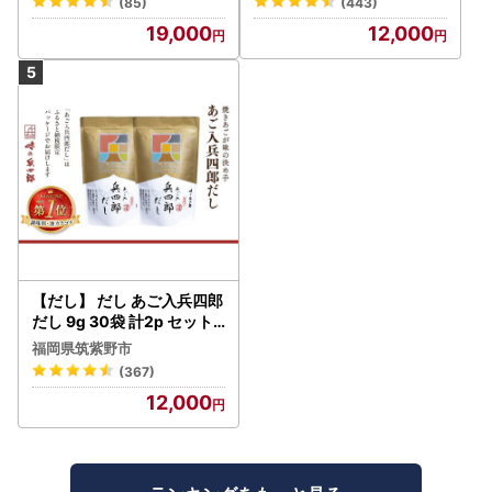
(85)
(443)
油 油 食品 山形県 F2Y-173
19,000
12,000
0
【だし】 だし あご入兵四郎
だし 9g 30袋 計2p セット
21760217
福岡県筑紫野市
(367)
12,000