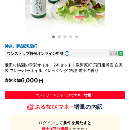
神奈川県湯河原町
ワンストップ特例オンライン申請
e
ま
自
飛田柑橘園の季彩オイル 2本セット | 湯河原町 飛田柑橘園 自家
製 フレーバーオイル ドレッシング 料理 果実の香り
6,000
寄附金額
エントリー＋チャージでマネー増量！
増量の内訳
ログインして
条件を満たすと
最大0円分獲得
できます！