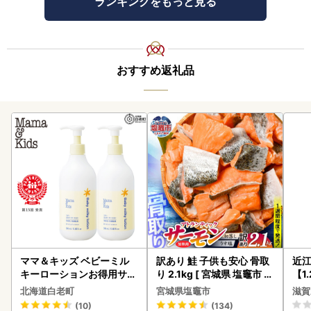
ランキングをもっと見る
おすすめ返礼品
ママ＆キッズ ベビーミル
訳あり 鮭 子供も安心 骨取
近
キーローションお得用サイ
り 2.1kg [ 宮城県 塩竈市 ]
【1
ズ 380ml 2本セット CH21
鮭
】【
北海道白老町
宮城県塩竈市
滋賀
0
(10)
(134)