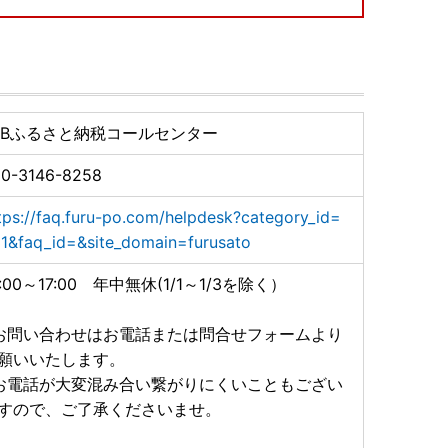
ップ特例申請に関すること】
B）
無休(1/1～1/3を除く））
TBふるさと納税コールセンター
//faq.furu-po.com/helpdesk?category_id=2&faq_id
0-3146-8258
tps://faq.furu-po.com/helpdesk?category_id=
ンライン申請の普及及びペーパーレス化の推進のため、ワ
1&faq_id=&site_domain=furusato
おりません。
からのオンライン申請、または申請書をダウンロードの
0:00～17:00 年中無休(1/1～1/3を除く）
ページ
でご案内しております。
お問い合わせはお電話または問合せフォームより
願いいたします。
お電話が大変混み合い繋がりにくいこともござい
、返礼品の変更・返品はお受けできかねます。
すので、ご了承くださいませ。
際の再配送は致しかねますので、予めご了承ください。