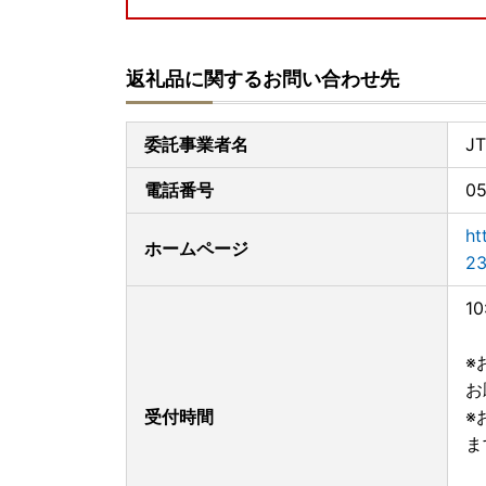
■お問い合わせ先について
返礼品に関するお問い合わせ先
【寄附申込・返礼品・寄附受領証明書・ワンスト
旭川市ふるさと納税コールセンター（受託会社JT
電話：050-3146-8258（10:00～17:00 年中
委託事業者名
J
よくあるご質問・お問い合わせフォーム：
https:
=&site_domain=donor
電話番号
05
【ワンストップ特例申請書の送付について】
ht
ホームページ
2026年8月3日以降にご入金の寄附者様へはオ
23
ンストップ特例申請書の郵送は原則として行って
ワンストップ特例申請は、「自治体マイページ」
1
上、お手続きください。
必要な添付書類、送付先についても
旭川市ホーム
※
御理解と御協力をお願いいたします。
お
受付時間
■返礼品について
※
入金確認後の寄附者様都合の申込みのキャンセル
ま
また、寄附者様都合でお受け取りができなかった