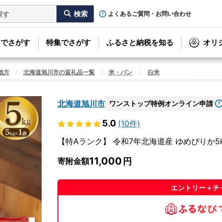
よくあるご質問・お問い合わせ
リでさがす
特集でさがす
ふるさと納税を知る
オリ
地方
北海道旭川市の返礼品一覧
米・パン
白米
北海道旭川市
ワンストップ特例オンライン申請
5.0
(10件)
【特Aランク】 令和7年北海道産 ゆめぴりか5kg 
11,000
寄附金額
エントリー＋チ