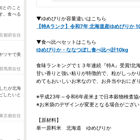
旬とのこと
す。食べる
▼ゆめぴりか容量違いはこちら
【特Aランク】令和7年 北海道産ゆめぴりか 10k
 京都府在住
▼食べ比べセットはこちら
ゆめぴりか・ななつぼし食べ比べ計10kg
ヤツヤで美
食味ランキングで１３年連続『特A』受賞!北
 群馬県在住
甘い香りと強い粘りが特徴的で、粒がしっか
めてもおいしいお米なので、お弁当やおにぎ
したが北海
ピしたいと
※平成23年～令和6年産米まで日本穀物検査
※お米袋のデザインが変更となる場合がござ
 東京都在住
【原材料】
単一原料米 北海道 ゆめぴりか