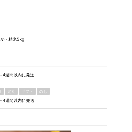
か・精米5kg
間
～4週間以内に発送
凍
定期
ギフト
のし
～4週間以内に発送