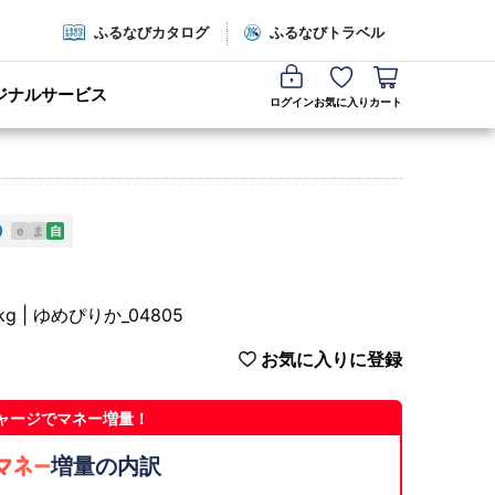
ふるなびカタログ
ふるなびトラベル
ジナルサービス
ログイン
お気に入り
カート
e
ま
自
| ゆめぴりか_04805
お気に入りに登録
ャージでマネー増量！
増量の内訳