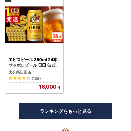
ヱビスビール 350ml 24本
サッポロビール 日田 缶ビー
ル ARDC005
大分県日田市
(129)
16,000
ランキングをもっと見る