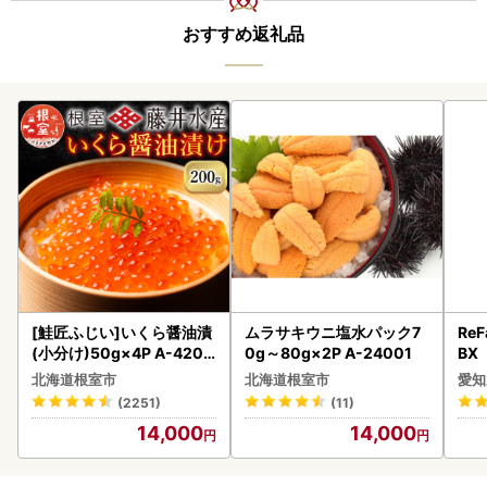
おすすめ返礼品
[鮭匠ふじい]いくら醤油漬
ムラサキウニ塩水パック7
ReF
(小分け)50g×4P A-4209
0g～80g×2P A-24001
BX
5
ー 
北海道根室市
北海道根室市
愛知
フ
(2251)
(11)
14,000
14,000