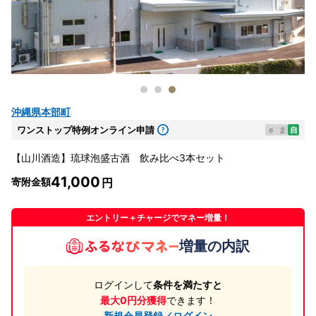
沖縄県本部町
ワンストップ特例オンライン申請
e
ま
自
【山川酒造】琉球泡盛古酒 飲み比べ3本セット
41,000
寄附金額
エントリー＋チャージでマネー増量！
増量の内訳
ログインして
条件を満たすと
最大0円分獲得
できます！
新規会員登録／ログイン