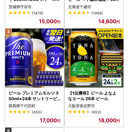
究極の辛口 ＜茨城工場＞ 缶
ml（24本）
茨城県守谷市
北海道千歳市
ビール Asahi superDRY お
(1879)
(1098)
酒
15,000
14,800
ビール プレミアムモルツ 3
【1位獲得】ビール よなよ
50ml×24本 サントリービ
なエール 26本 ビール
ール
群馬県千代田町
大阪府泉佐野市
(455)
(953)
17,000
18,000