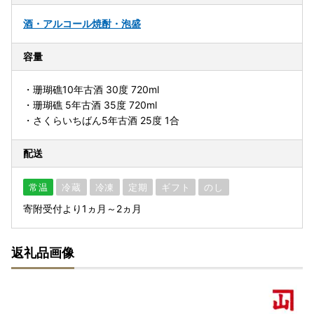
酒・アルコール
焼酎・泡盛
容量
・珊瑚礁10年古酒 30度 720ml
・珊瑚礁 5年古酒 35度 720ml
・さくらいちばん5年古酒 25度 1合
配送
常温
冷蔵
冷凍
定期
ギフト
のし
寄附受付より1ヵ月～2ヵ月
返礼品画像