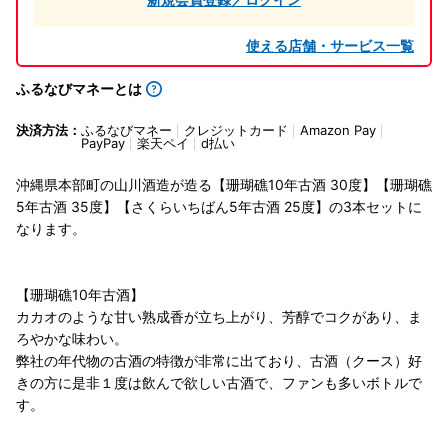
使える店舗・サービス一覧
ふるなびマネーとは
決済方法：
ふるなびマネー
クレジットカード
Amazon Pay
PayPay
楽天ペイ
d払い
沖縄県本部町の山川酒造が造る【珊瑚礁10年古酒 30度】【珊瑚礁
5年古酒 35度】【さくらいちばん5年古酒 25度】の3本セットに
なります。
【珊瑚礁10年古酒】
カカオのような甘い熟成香が立ち上がり、芳醇でコクがあり、ま
ろやかな味わい。
弊社の年代物の古酒の特徴が非常に出ており、古酒（クース）好
きの方に是非１度は飲んで欲しい古酒で、ファンも多いボトルで
す。