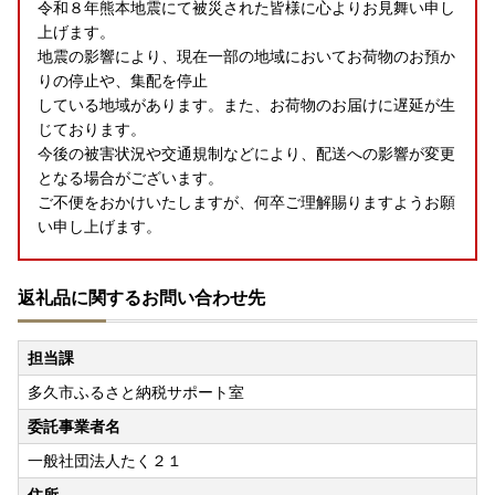
令和８年熊本地震にて被災された皆様に心よりお見舞い申し
上げます。
地震の影響により、現在一部の地域においてお荷物のお預か
りの停止や、集配を停止
している地域があります。また、お荷物のお届けに遅延が生
じております。
今後の被害状況や交通規制などにより、配送への影響が変更
となる場合がございます。
ご不便をおかけいたしますが、何卒ご理解賜りますようお願
い申し上げます。
返礼品に関するお問い合わせ先
【お盆休みの返礼品の発送について】
担当課
令和8年8月7日（金）～令和8年8月16日（日）まで全ての
多久市ふるさと納税サポート室
返礼品の発送を停止致します。
寄附者様にはご迷惑をおかけいたしますが何卒ご理解のほど
委託事業者名
よろしくお願いいたします。
一般社団法人たく２１
住所