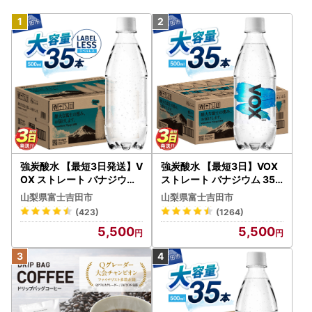
強炭酸水 【最短3日発送】V
強炭酸水 【最短3日】VOX
OX ストレート バナジウム
ストレート バナジウム 35
強炭酸水 35本 500ml ラベ
本 500ml 【富士吉田市限
山梨県富士吉田市
山梨県富士吉田市
ルレス【富士吉田市限定カ
定カートン】炭酸
(423)
(1264)
ートン】 炭酸
5,500
5,500