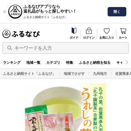
ふるなびアプリなら
返礼品がもっと探しやすい！
開く
ふるさと納税サイト「ふるなび」
ガイド
ログイン
お気に入り
カート
キーワードを入力
ランキング
地域一覧
カテゴリ
特集
ふるさと納税を知る
キャンペ
ふるさと納税サイト「ふるなび」
地域でさがす
九州地方
佐賀県多