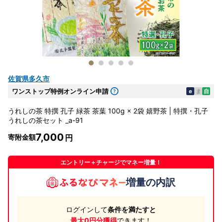
佐賀県多久市
ワンストップ特例オンライン申請
e
ま
自
うれしの茶 特撰 孔子 緑茶 茶葉 100g × 2袋 嬉野茶 | 特撰・孔子
うれしの茶セット _a-91
7,000
寄附金額
エントリー＋チャージでマネー増量！
増量の内訳
ログインして
条件を満たすと
最大0円分獲得
できます！