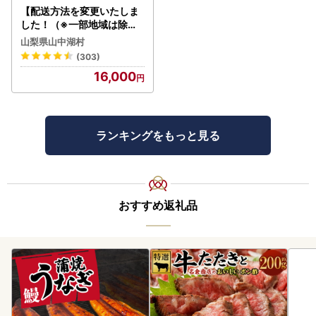
【配送方法を変更いたしま
した！（※一部地域は除く
）】＜ラベルレス＞富士山
山梨県山中湖村
蒼天の水 500ml×96本（４
(303)
ケース）YC001
16,000
ランキングをもっと見る
おすすめ返礼品