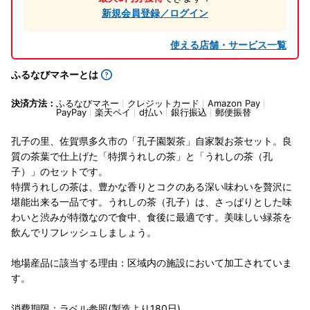
新規会員登録／ログイン
使える店舗・サービス一覧
ふるなびマネーとは
決済方法：
ふるなびマネー
クレジットカード
Amazon Pay
PayPay
楽天ペイ
d払い
銀行振込
郵便振替
孔子の里、佐賀県多久市の「孔子園製茶」自家製お茶セット。良
質の茶葉で仕上げた「特撰うれしの茶」と「うれしの茶（孔
子）」のセットです。
特撰うれしの茶は、豊かな香りとコクのある深い味わいを贅沢に
堪能出来る一品です。うれしの茶（孔子）は、さっぱりとした味
わいと渋みが特徴なので食中、食後に最適です。美味しい緑茶を
飲んでリフレッシュしましょう。
地場産品に該当する理由：区域内の施設において加工されていま
す。
消費期限：ラベル参照(製造より180日)