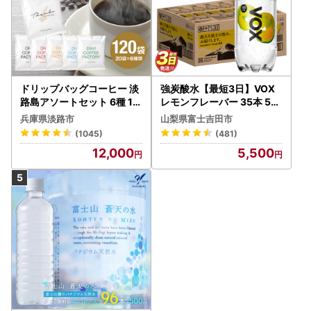
ドリップバッグコーヒー 淡
強炭酸水【最短3日】VOX
路島アソートセット 6種 12
レモンフレーバー 35本 50
0袋 飲み比べ コーヒー
0ml 【富士吉田市限定カー
兵庫県淡路市
山梨県富士吉田市
トン】炭酸
(1045)
(481)
12,000
5,500