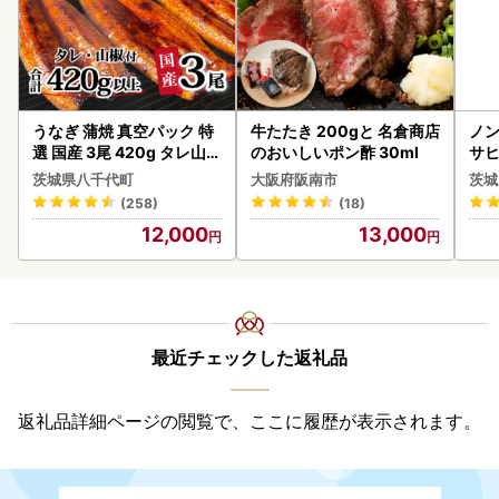
うなぎ 蒲焼 真空パック 特
牛たたき 200gと 名倉商店
ノン
選 国産 3尾 420g タレ山椒
のおいしいポン酢 30ml
サヒ
付き うな重 ひつまぶし 訳
本 
茨城県八千代町
大阪府阪南市
茨城
あり 茨城 ウナギ 鰻 個包装
守
(258)
(18)
人気 美味しい 小分け 八千
12,000
13,000
代町
最近チェックした返礼品
返礼品詳細ページの閲覧で、ここに履歴が表示されます。