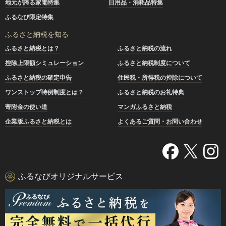
地元が誇る家電特集
日用品・消耗品特集
ふるなび限定特集
ふるさと納税を知る
ふるさと納税とは？
ふるさと納税の流れ
控除上限額シミュレーション
ふるさと納税制度について
ふるさと納税の確定申告
住民税・所得税の控除について
ワンストップ特例制度とは？
ふるさと納税のお礼特典
寄附金の使い道
マンガふるさと納税
企業版ふるさと納税とは
よくあるご質問・お問い合わせ
ふるなびオリジナルサービス