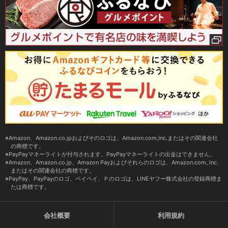
Amazon、Amazon.co.jpおよびそのロゴは、Amazon.com,Inc.またはその関連会社
の商標です。
PayPayマネーライトが付与されます。PayPayマネーライトの出金はできません。
Amazon、Amazon.co.jp、Amazon Payおよびそれらのロゴは、Amazon.com, Inc.
またはその関連会社の商標です。
PayPay、PayPayのロゴ、ペイペイ、Ｐのロゴは、LINEヤフー株式会社の登録商標ま
たは商標です。
会社概要
利用規約