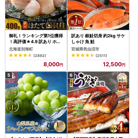
御礼！ランキング第1位獲得
訳あり 銀鮭切身 約2kg サケ
！高評価★4.9 訳あり ホタ
しゃけ 魚 鮭
テ 400g（ほたて 帆立 貝柱
北海道別海町
宮城県気仙沼市
冷凍 ）
(2892)
(2511)
8,000
12,500