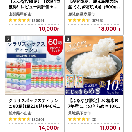
【ふるなび限定】【総合1位
【期間限定】鹿児島県大隅
獲得!! レビュー高評価★】
産 うなぎ蒲焼 4尾（600g
〈2026年度配送分〉山梨
） KN007-004-04-cp18
山梨県甲府市
鹿児島県鹿屋市
県産 シャインマスカット 2
うなぎ 鰻 魚 惣菜 総菜
(2009)
(5765)
～3房（1.0kg以上）シャイ
10,000
18,000
ン フルーツ FN-Limited-S
P
クラリスボックスティッシ
【ふるなび限定】米 精米 R
ュ60箱(1箱220組(440枚))
7年産 にじのきらめき 10kg
(5個入り×12セット)【配送
10月 FN-Limited-PR
栃木県小山市
茨城県下妻市
不可地域：離島・沖縄県】
(3240)
(3)
【1256759】
14,000
11,000