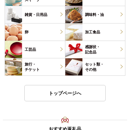
雑貨・
日用品
調味料・
油
卵
加工食品
感謝状・
工芸品
記念品
旅行・
セット類・
チケット
その他
トップページへ
おすすめ返礼品