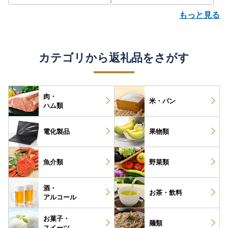
もっと見る
カテゴリから返礼品をさがす
肉・
米・パン
ハム類
電化製品
果物類
魚介類
野菜類
酒・
お茶・
飲料
アルコール
お菓子・
麺類
スイーツ