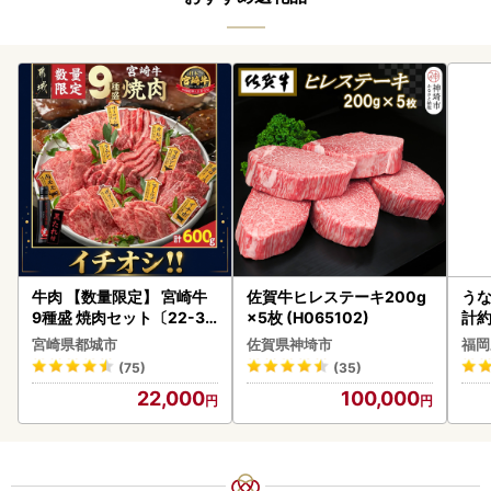
牛肉 【数量限定】 宮崎牛
佐賀牛ヒレステーキ200g
うな
9種盛 焼肉セット〔22-31
×5枚 (H065102)
計約
-006-600g〕都城 イチオ
な
宮崎県都城市
佐賀県神埼市
福岡
シ!! 牛肉
(75)
(35)
22,000
100,000