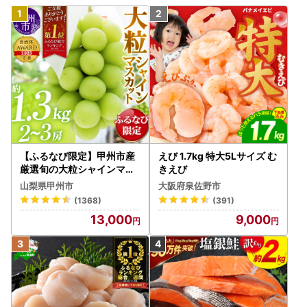
【ふるなび限定】甲州市産
えび 1.7kg 特大5Lサイズ む
厳選旬の大粒シャインマス
きえび
カット 約1.3kg 2～3房【2
山梨県甲州市
大阪府泉佐野市
026年発送】（MG）B12-
(1368)
(391)
472 FN-Limited-VO シャ
13,000
9,000
インマスカット フルーツ