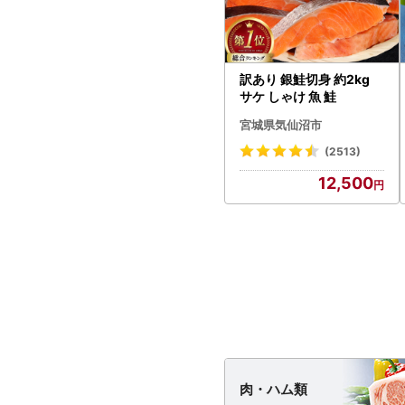
訳あり 銀鮭切身 約2kg
サケ しゃけ 魚 鮭
宮城県気仙沼市
(2513)
12,500
肉・
ハム類