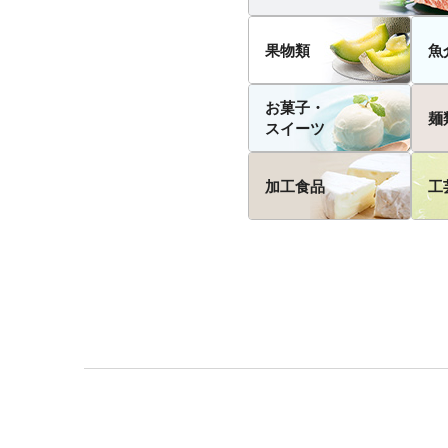
果物類
魚
お菓子・
麺
スイーツ
加工食品
工