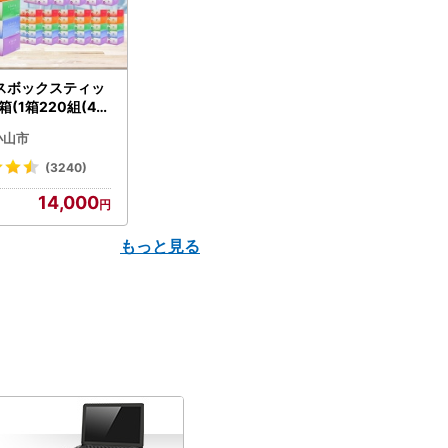
スボックスティッ
箱(1箱220組(44
(5個入り×12セッ
小山市
配送不可地域：離島
】【1256759】
(3240)
14,000
もっと見る