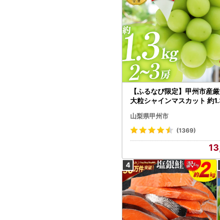
【ふるなび限定】甲州市産厳
大粒シャインマスカット 約1.3
～3房【2026年発送】（MG）
山梨県甲州市
472 FN-Limited-VO シャ
カット フルーツ
(1369)
13