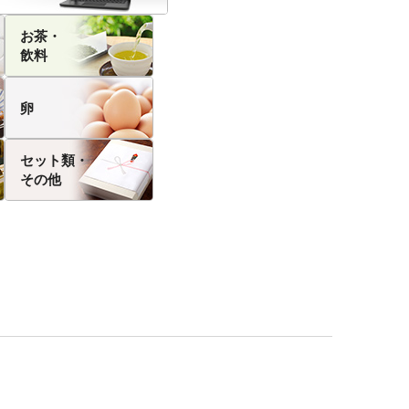
お茶・
飲料
卵
セット類・
その他