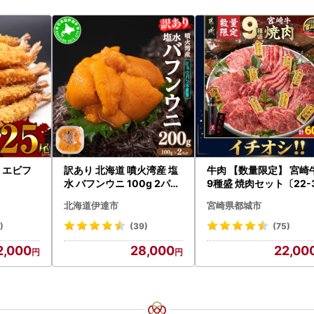
| エビフ
訳あり 北海道 噴火湾産 塩
牛肉 【数量限定】 宮崎
水 バフンウニ 100g 2パッ
9種盛 焼肉セット〔22-
ク 計200g 《アフター保証
-006-600g〕都城 イ
北海道伊達市
宮崎県都城市
付き》うに ウニ 雲丹 海鮮
シ!! 牛肉
海の幸 魚介類 ウニ丼 お寿
)
(39)
(75)
司 濃厚 無添加 産地直送 お
2,000
28,000
22,00
取り寄せ 山村水産 送料無
料