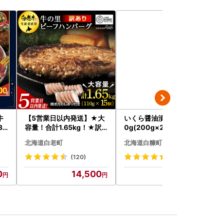
牛
【5営業日以内発送】★大
いくら醤油漬（鮭卵） 40
31
容量！合計1.65kg！★訳
0g(200g×2パック)_K02
チオ
あり・牛の里ビーフハンバ
2-1676
北海道白老町
北海道白糠町
ーグ(110ｇ5枚入）×3 AG
058
(120)
(5674)
0
14,500
22,000