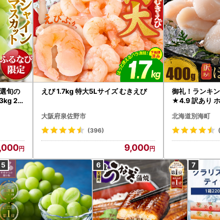
選旬の
えび 1.7kg 特大5Lサイズ むきえび
御礼！ランキン
kg 2
★4.9 訳あり 
B12-
帆立 貝柱 冷凍 
大阪府泉佐野市
北海道別海町
インマス
(396)
,000
9,000