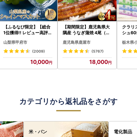
【ふるなび限定】【総合
【期間限定】鹿児島県大
クラリ
1位獲得!! レビュー高評価
隅産 うなぎ蒲焼 4尾（60
シュ60
★】〈2026年度配送分
0g） KN007-004-04-
0枚))
山梨県甲府市
鹿児島県鹿屋市
栃木県
〉山梨県産 シャインマス
cp18 うなぎ 鰻 魚 惣菜 総
ト)【
カット 2～3房（1.0kg以
菜
・沖縄県
(2009)
(5767)
上）シャイン フルーツ F
10,000
18,000
N-Limited-SP
カテゴリから返礼品をさがす
米・パン
電化製品