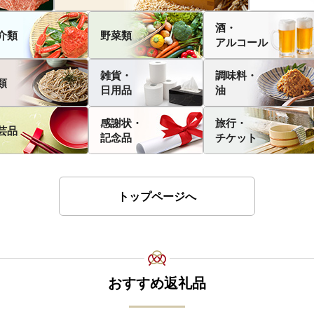
酒・
介類
野菜類
アルコール
雑貨・
調味料・
類
日用品
油
感謝状・
旅行・
芸品
記念品
チケット
トップページへ
おすすめ返礼品