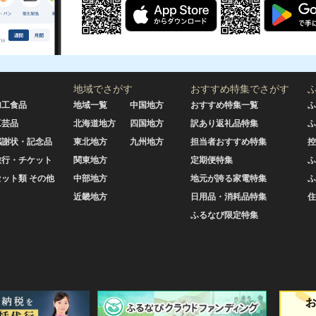
地域でさがす
おすすめ特集でさがす
加工食品
地域一覧
中国地方
おすすめ特集一覧
ふ
工芸品
北海道地方
四国地方
訳あり返礼品特集
ふ
感謝状・記念品
東北地方
九州地方
担当者おすすめ特集
控
旅行・チケット
関東地方
定期便特集
ふ
セット類 その他
中部地方
地元が誇る家電特集
ふ
近畿地方
日用品・消耗品特集
住
ふるなび限定特集