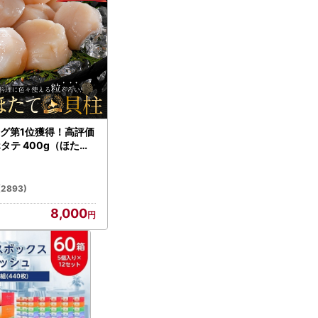
グ第1位獲得！高評価
ホタテ 400g（ほたて
）
(2893)
8,000