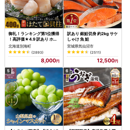
御礼！ランキング第1位獲得
訳あり 銀鮭切身 約2kg サケ
！高評価★4.9 訳あり ホタ
しゃけ 魚 鮭
テ 400g（ほたて 帆立 貝柱
北海道別海町
宮城県気仙沼市
冷凍 ）
(2893)
(2511)
8,000
12,500