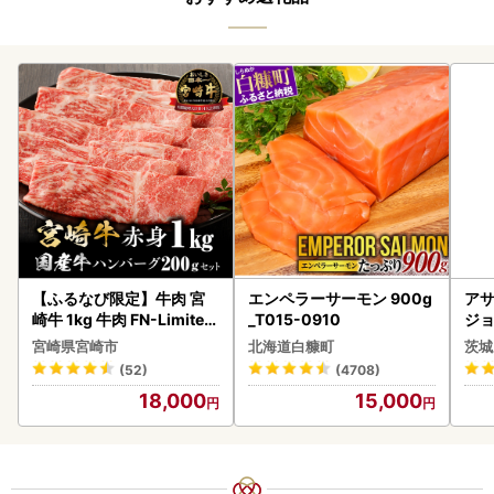
【ふるなび限定】牛肉 宮
エンペラーサーモン 900g
アサ
崎牛 1kg 牛肉 FN-Limited
_T015-0910
ジョ
-VO
(1ケース)
宮崎県宮崎市
北海道白糠町
茨城
ビー
(52)
(4708)
18,000
15,000