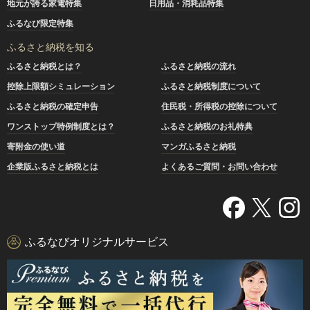
地元が誇る家電特集
日用品・消耗品特集
ふるなび限定特集
ふるさと納税を知る
ふるさと納税とは？
ふるさと納税の流れ
控除上限額シミュレーション
ふるさと納税制度について
ふるさと納税の確定申告
住民税・所得税の控除について
ワンストップ特例制度とは？
ふるさと納税のお礼特典
寄附金の使い道
マンガふるさと納税
企業版ふるさと納税とは
よくあるご質問・お問い合わせ
ふるなびオリジナルサービス