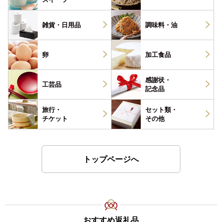
雑貨・
日用品
調味料・
油
卵
加工食品
感謝状・
工芸品
記念品
旅行・
セット類・
チケット
その他
トップページへ
おすすめ返礼品