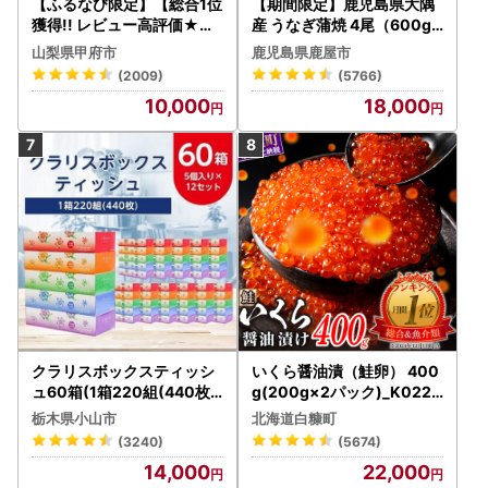
【ふるなび限定】【総合1位
【期間限定】鹿児島県大隅
獲得!! レビュー高評価★】
産 うなぎ蒲焼 4尾（600g
〈2026年度配送分〉山梨
） KN007-004-04-cp18
山梨県甲府市
鹿児島県鹿屋市
県産 シャインマスカット 2
うなぎ 鰻 魚 惣菜 総菜
(2009)
(5766)
～3房（1.0kg以上）シャイ
10,000
18,000
ン フルーツ FN-Limited-S
P
クラリスボックスティッシ
いくら醤油漬（鮭卵） 400
ュ60箱(1箱220組(440枚))
g(200g×2パック)_K022-
(5個入り×12セット)【配送
1676
栃木県小山市
北海道白糠町
不可地域：離島・沖縄県】
(3240)
(5674)
【1256759】
14,000
22,000