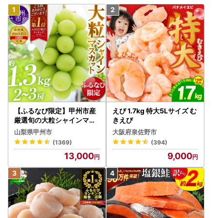
【ふるなび限定】甲州市産
えび 1.7kg 特大5Lサイズ む
厳選旬の大粒シャインマス
きえび
カット 約1.3kg 2～3房【2
山梨県甲州市
大阪府泉佐野市
026年発送】（MG）B12-
(1369)
(394)
472 FN-Limited-VO シャ
13,000
9,000
インマスカット フルーツ