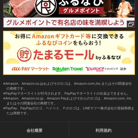
Amazon、Amazon.co.jpおよびそのロゴは、Amazon.com,Inc.またはその関連会社
の商標です。
PayPayマネーライトが付与されます。PayPayマネーライトの出金はできません。
Amazon、Amazon.co.jp、Amazon Payおよびそれらのロゴは、Amazon.com, Inc.
またはその関連会社の商標です。
PayPay、PayPayのロゴ、ペイペイ、Ｐのロゴは、LINEヤフー株式会社の登録商標ま
たは商標です。
会社概要
利用規約