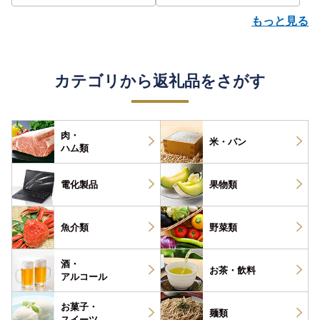
もっと見る
カテゴリから返礼品をさがす
肉・
米・パン
ハム類
電化製品
果物類
魚介類
野菜類
酒・
お茶・
飲料
アルコール
お菓子・
麺類
スイーツ